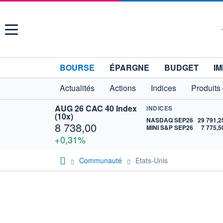
Menu
BOURSE
ÉPARGNE
BUDGET
IM
Actualités
Actions
Indices
Produits
AUG 26 CAC 40 Index
INDICES
(10x)
NASDAQ SEP26
29 791,2
8 738,00
MINI S&P SEP26
7 775,5
+0,31%
Communauté
Etats-Unis