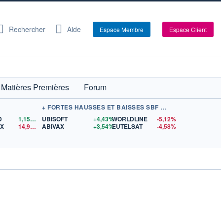
Rechercher
Aide
Espace Membre
Espace Client
Matières Premières
Forum
+ FORTES HAUSSES ET BAISSES SBF 120
D
1,1570
$US
UBISOFT
+4,43%
WORLDLINE
-5,12%
EX
14,93
$US
ABIVAX
+3,54%
EUTELSAT
-4,58%