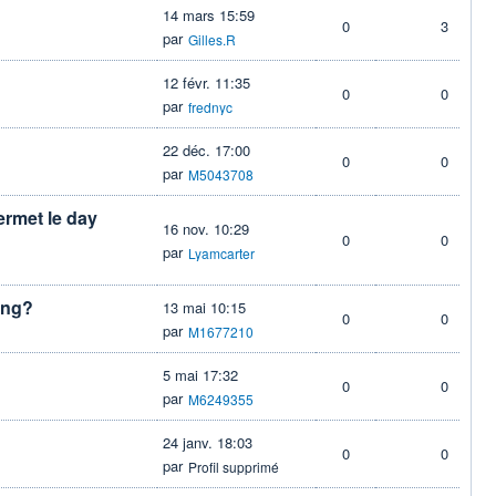
14 mars 15:59
0
3
par
Gilles.R
12 févr. 11:35
0
0
par
frednyc
22 déc. 17:00
0
0
par
M5043708
rmet le day
16 nov. 10:29
0
0
par
Lyamcarter
ing?
13 mai 10:15
0
0
par
M1677210
5 mai 17:32
0
0
par
M6249355
24 janv. 18:03
0
0
par
Profil supprimé