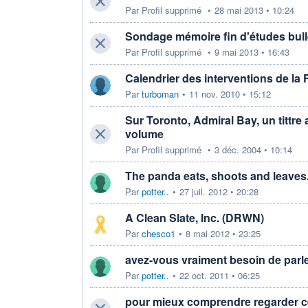
Par
Profil supprimé
•
28 mai 2013 • 10:24
Sondage mémoire fin d'études bul
Par
Profil supprimé
•
9 mai 2013 • 16:43
Calendrier des interventions de la
Par
turboman
•
11 nov. 2010 • 15:12
Sur Toronto, Admiral Bay, un tittre
volume
Par
Profil supprimé
•
3 déc. 2004 • 10:14
The panda eats, shoots and leaves..
Par
potter..
•
27 juil. 2012 • 20:28
A Clean Slate, Inc. (DRWN)
Par
chesco1
•
8 mai 2012 • 23:25
avez-vous vraiment besoin de parl
Par
potter..
•
22 oct. 2011 • 06:25
pour mieux comprendre regarder c