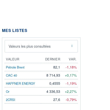
MES LISTES
Valeurs les plus consultées
VALEUR
DERNIER
VAR.
82,1
-1,18%
Pétrole Brent
8 714,93
+0,17%
CAC 40
0,4555
-1,19%
HAFFNER ENERGY
4 336,53
+2,27%
Or
27,6
-0,79%
2CRSI