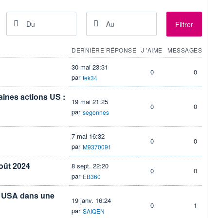
Filtrer
DERNIÈRE RÉPONSE
J 'AIME
MESSAGES
30 mai 23:31
0
0
par
tek34
taines actions US :
19 mai 21:25
0
0
par
segonnes
7 mai 16:32
0
0
par
M9370091
oût 2024
8 sept. 22:20
0
0
par
EB360
nt USA dans une
19 janv. 16:24
0
1
par
SAIQEN