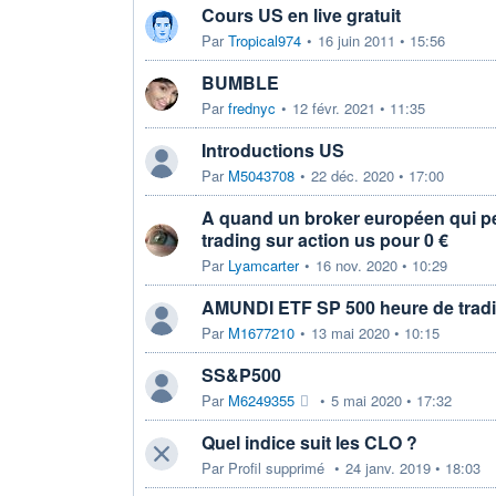
Cours US en live gratuit
Par
Tropical974
•
16 juin 2011 • 15:56
BUMBLE
Par
frednyc
•
12 févr. 2021 • 11:35
Introductions US
Par
M5043708
•
22 déc. 2020 • 17:00
A quand un broker européen qui pe
trading sur action us pour 0 €
Par
Lyamcarter
•
16 nov. 2020 • 10:29
AMUNDI ETF SP 500 heure de trad
Par
M1677210
•
13 mai 2020 • 10:15
SS&P500
Par
M6249355
•
5 mai 2020 • 17:32
Quel indice suit les CLO ?
Par
Profil supprimé
•
24 janv. 2019 • 18:03