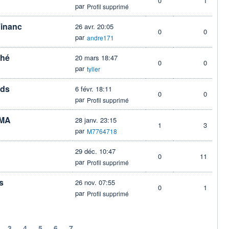
0
1
par
Profil supprimé
Financ
26 avr. 20:05
0
0
par
andre171
ché
20 mars 18:47
0
0
par
tyller
Mds
6 févr. 18:11
0
0
par
Profil supprimé
AMA
28 janv. 23:15
1
3
par
M7764718
29 déc. 10:47
0
11
par
Profil supprimé
s
26 nov. 07:55
0
1
par
Profil supprimé
3
4
5
6
7