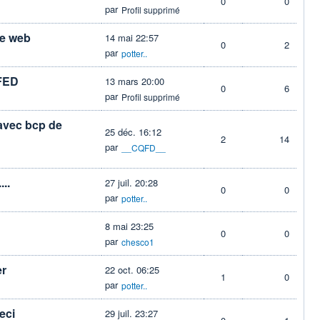
0
0
par
Profil supprimé
le web
14 mai 22:57
0
2
par
potter..
 FED
13 mars 20:00
0
6
par
Profil supprimé
 avec bcp de
25 déc. 16:12
2
14
par
__CQFD__
..
27 juil. 20:28
0
0
par
potter..
8 mai 23:25
0
0
par
chesco1
er
22 oct. 06:25
1
0
par
potter..
eci
29 juil. 23:27