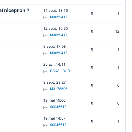
ai réception ?
14 sept. 18:16
0
1
par
M3659417
12 sept. 15:30
0
12
par
M3659417
9 sept. 17:08
0
1
par
M3659417
25 avr. 14:11
0
1
par
ESKALIBUR
8 sept. 23:27
0
0
par
M3178606
19 mai 15:00
0
0
par
90046618
19 mai 14:57
0
1
par
90046618