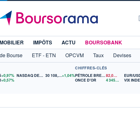
MOBILIER
IMPÔTS
ACTU
BOURSOBANK
 de Bourse
ETF - ETN
OPCVM
Taux
Devises
CHIFFRES-CLÉS
5
+0,97%
NASDAQ DEC26
30 108,00
+1,04%
PÉTROLE BRENT
82,04
$US
EUR/US
0
+0,57%
ONCE D'OR
4 345,87
$US
VIX IND