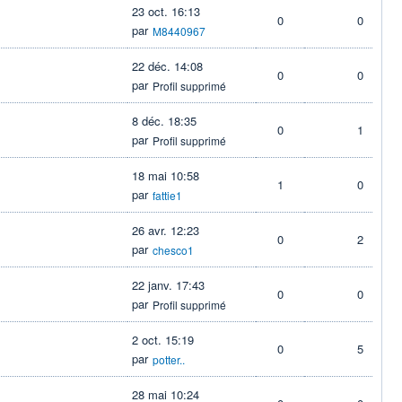
23 oct. 16:13
0
0
par
M8440967
22 déc. 14:08
0
0
par
Profil supprimé
8 déc. 18:35
0
1
par
Profil supprimé
18 mai 10:58
1
0
par
fattie1
26 avr. 12:23
0
2
par
chesco1
22 janv. 17:43
0
0
par
Profil supprimé
2 oct. 15:19
0
5
par
potter..
28 mai 10:24