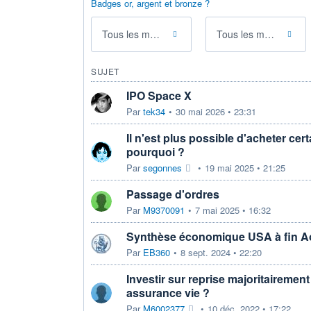
Badges or, argent et bronze ?
Tous les messages
Tous les membres
SUJET
IPO Space X
Par
tek34
•
30 mai 2026 • 23:31
Il n'est plus possible d'acheter cer
pourquoi ?
Par
segonnes
•
19 mai 2025 • 21:25
Passage d'ordres
Par
M9370091
•
7 mai 2025 • 16:32
Synthèse économique USA à fin A
Par
EB360
•
8 sept. 2024 • 22:20
Investir sur reprise majoritaireme
assurance vie ?
Par
M6002377
•
10 déc. 2022 • 17:22