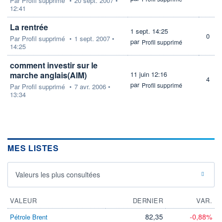
Par
Profil supprimé
•
20 sept. 2007 •
12:41
La rentrée
1 sept. 14:25
0
Par
Profil supprimé
•
1 sept. 2007 •
par
Profil supprimé
14:25
comment investir sur le
marche anglais(AlM)
11 juin 12:16
4
par
Profil supprimé
Par
Profil supprimé
•
7 avr. 2006 •
13:34
MES LISTES
Valeurs les plus consultées
VALEUR
DERNIER
VAR.
82,35
-0,88%
Pétrole Brent