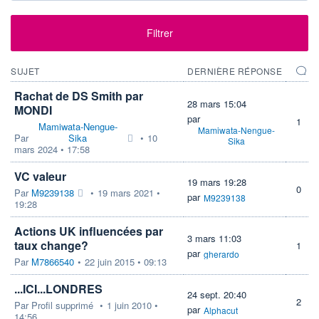
Filtrer
SUJET
DERNIÈRE RÉPONSE
Rachat de DS Smith par
28 mars 15:04
MONDI
par
1
Mamiwata-Nengue-
Mamiwata-Nengue-
Par
Sika
•
10
Sika
mars 2024 • 17:58
VC valeur
19 mars 19:28
0
Par
M9239138
•
19 mars 2021 •
par
M9239138
19:28
Actions UK influencées par
3 mars 11:03
taux change?
1
par
gherardo
Par
M7866540
•
22 juin 2015 • 09:13
...ICI...LONDRES
24 sept. 20:40
2
Par
Profil supprimé
•
1 juin 2010 •
par
Alphacut
14:56