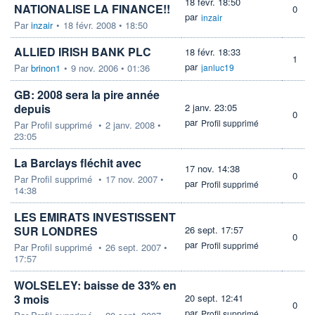
18 févr. 18:50
NATIONALISE LA FINANCE!!
0
par
inzair
Par
inzair
•
18 févr. 2008 • 18:50
ALLIED IRISH BANK PLC
18 févr. 18:33
1
par
Par
brinon1
•
9 nov. 2006 • 01:36
janluc19
GB: 2008 sera la pire année
depuis
2 janv. 23:05
0
par
Profil supprimé
Par
Profil supprimé
•
2 janv. 2008 •
23:05
La Barclays fléchit avec
17 nov. 14:38
0
Par
Profil supprimé
•
17 nov. 2007 •
par
Profil supprimé
14:38
LES EMIRATS INVESTISSENT
SUR LONDRES
26 sept. 17:57
0
par
Profil supprimé
Par
Profil supprimé
•
26 sept. 2007 •
17:57
WOLSELEY: baisse de 33% en
3 mois
20 sept. 12:41
0
par
Profil supprimé