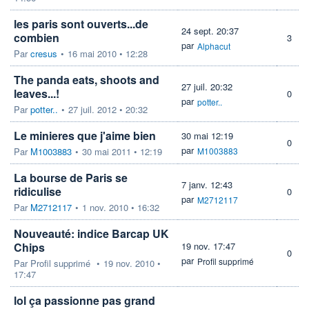
les paris sont ouverts...de
24 sept. 20:37
combien
3
par
Alphacut
Par
cresus
•
16 mai 2010 • 12:28
The panda eats, shoots and
27 juil. 20:32
leaves...!
0
par
potter..
Par
potter..
•
27 juil. 2012 • 20:32
Le minieres que j'aime bien
30 mai 12:19
0
par
Par
M1003883
•
30 mai 2011 • 12:19
M1003883
La bourse de Paris se
7 janv. 12:43
ridiculise
0
par
M2712117
Par
M2712117
•
1 nov. 2010 • 16:32
Nouveauté: indice Barcap UK
Chips
19 nov. 17:47
0
par
Profil supprimé
Par
Profil supprimé
•
19 nov. 2010 •
17:47
lol ça passionne pas grand