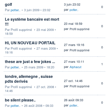
golf
3 juin 23:02
0
par
Par
potter..
•
3 juin 2009 • 23:02
potter..
Le système bancaire est mort
!!!
23 mai 18:59
0
par
Profil supprimé
Par
Profil supprimé
•
23 mai 2009 •
18:59
Hi, UN NOUVEAU PORTAIL
27 mars 19:16
0
Par
Profil supprimé
•
27 mars 2009 •
par
Profil supprimé
19:16
these are just a few jokes ...
27 mars 10:11
1
par
Par
potter..
•
25 mars 2009 • 18:20
Alphacut
londre, allemegne , suisse
pdts derivés
27 oct. 14:46
0
par
Profil supprimé
Par
Profil supprimé
•
27 oct. 2008 •
14:46
be silent please..
26 août 09:33
0
par
Par
potter..
•
26 août 2008 • 09:33
potter..