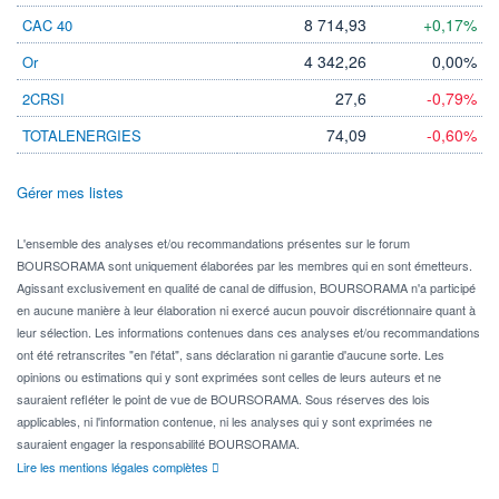
8 714,93
+0,17%
CAC 40
4 342,26
0,00%
Or
27,6
-0,79%
2CRSI
74,09
-0,60%
TOTALENERGIES
Gérer mes listes
L'ensemble des analyses et/ou recommandations présentes sur le forum
BOURSORAMA sont uniquement élaborées par les membres qui en sont émetteurs.
Agissant exclusivement en qualité de canal de diffusion, BOURSORAMA n'a participé
en aucune manière à leur élaboration ni exercé aucun pouvoir discrétionnaire quant à
leur sélection. Les informations contenues dans ces analyses et/ou recommandations
ont été retranscrites "en l'état", sans déclaration ni garantie d'aucune sorte. Les
opinions ou estimations qui y sont exprimées sont celles de leurs auteurs et ne
sauraient refléter le point de vue de BOURSORAMA. Sous réserves des lois
applicables, ni l'information contenue, ni les analyses qui y sont exprimées ne
sauraient engager la responsabilité BOURSORAMA.
Lire les mentions légales complètes