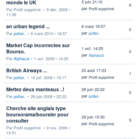
monde le UK
5 juin 21:10
6
par
Profil supprimé
Par
Profil supprimé
•
9 déc. 2005 •
11:26
an urban legend ...
6 mars 16:57
0
par
Par
potter..
•
6 mars 2010 • 16:57
potter..
Market Cap incorrectes sur
1 oct. 14:25
Bourso.
0
par
Alphacut
Par
Alphacut
•
1 oct. 2009 • 14:25
British Airways ...
23 août 17:23
1
par
Par
potter..
•
10 juil. 2009 • 15:17
Profil supprimé
Mettez deux manteaux ..!
29 juin 22:22
0
par
Par
potter..
•
29 juin 2009 • 22:22
potter..
Cherche site anglais type
boursorama/boursier pour
29 juin 15:30
consulter
5
par
Profil supprimé
Par
Profil supprimé
•
9 nov. 2006 •
13:51