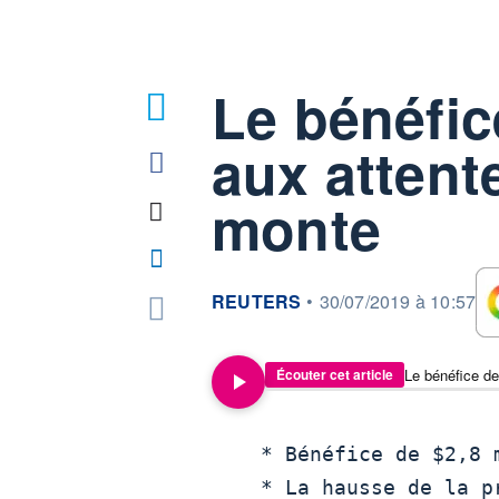
Le bénéfic
aux attente
monte
information fournie par
REUTERS
•
30/07/2019 à 10:57
Le bénéfice de
Écouter cet article
    * Bénéfice de $2,8 mds au T2

    * La hausse de la production a compensé la baisse des prix
