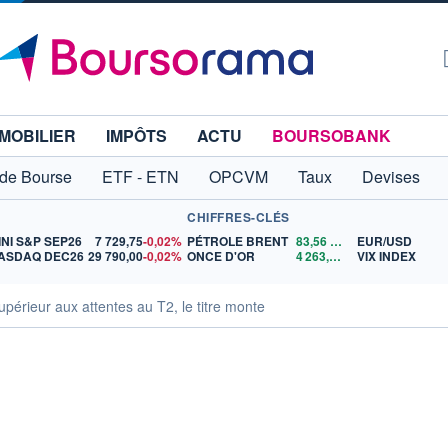
MOBILIER
IMPÔTS
ACTU
BOURSOBANK
 de Bourse
ETF - ETN
OPCVM
Taux
Devises
CHIFFRES-CLÉS
INI S&P SEP26
7 729,75
-0,02%
PÉTROLE BRENT
83,56
$US
EUR/USD
ASDAQ DEC26
29 790,00
-0,02%
ONCE D'OR
4 263,45
$US
VIX INDEX
périeur aux attentes au T2, le titre monte