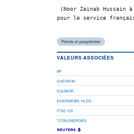
 (Noor Zainab Hussain à Bangalore, Catherine Mallebay-Vacqueur

pour le service françai
Pétrole et parapétrolier
VALEURS ASSOCIÉES
BP
CHEVRON
EQUINOR
EXXONMOBIL HLDG
FTSE 100
TOTALENERGIES