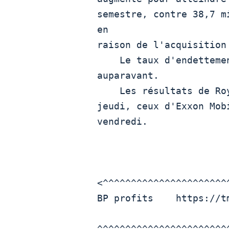
semestre, contre 38,7 m
en

raison de l'acquisition 
    Le taux d'endettement a augmenté à 31% contre 27,5% un an

auparavant.

    Les résultats de Royal Dutch Shell  RDSa.L  sont attendus

jeudi, ceux d'Exxon Mob
vendredi.

<^^^^^^^^^^^^^^^^^^^^^^
BP profits    https://tm
^^^^^^^^^^^^^^^^^^^^^^^