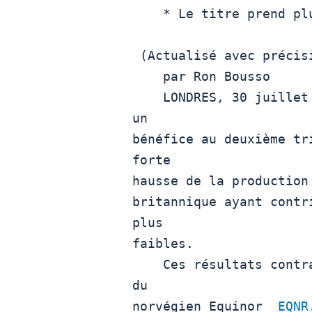
    * Le titre prend plus de 3%

 (Actualisé avec précisions, graphique et cours de Bourse)

    par Ron Bousso

    LONDRES, 30 juill
un

bénéfice au deuxième tr
forte

hausse de la production
britannique ayant contr
plus

faibles.

    Ces résultats con
du

norvégien Equinor  
EQNR