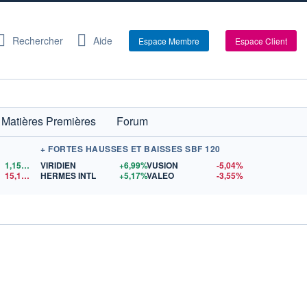
Rechercher
Aide
Espace Membre
Espace Client
Matières Premières
Forum
+ FORTES HAUSSES ET BAISSES SBF 120
1,1522
$US
VIRIDIEN
+6,99%
VUSION
-5,04%
15,15
$US
HERMES INTL
+5,17%
VALEO
-3,55%