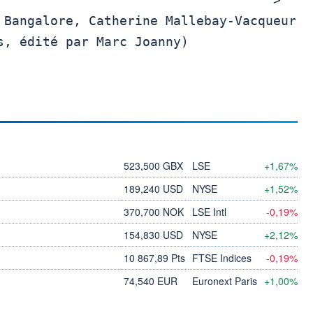
s, édité par Marc Joanny)

523,500 GBX
LSE
+1,67%
189,240 USD
NYSE
+1,52%
370,700 NOK
LSE Intl
-0,19%
154,830 USD
NYSE
+2,12%
10 867,89 Pts
FTSE Indices
-0,19%
74,540 EUR
Euronext Paris
+1,00%