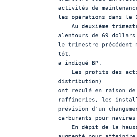
activités de maintenanc
les opérations dans le G
    Au deuxième trimestre, les prix du Brent se situaient aux

alentours de 69 dollars
le trimestre précédent 
tôt,

a indiqué BP.

    Les profits des activités "aval" (raffinage et 
distribution)

ont reculé en raison de
raffineries, les instal
prévision d'un changeme
carburants pour navires 
    En dépit de la hausse de ses bénéfices, la dette de BP a

augmenté pour atteindre