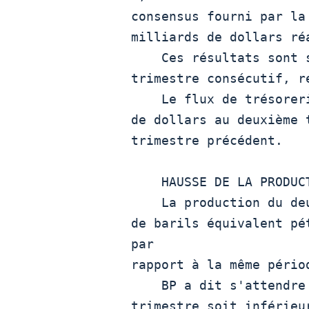
consensus fourni par la
milliards de dollars ré
    Ces résultats sont supérieurs aux attentes pour le dixième

trimestre consécutif, r
    Le flux de trésorerie opérationnel a atteint 6,8 milliards

de dollars au deuxième 
trimestre précédent.

    HAUSSE DE LA PRODUCTION 

    La production du deuxième trimestre a atteint 3,8 millions

de barils équivalent pé
par

rapport à la même périod
    BP a dit s'attendre à ce que la production au troisième

trimestre soit inférieu