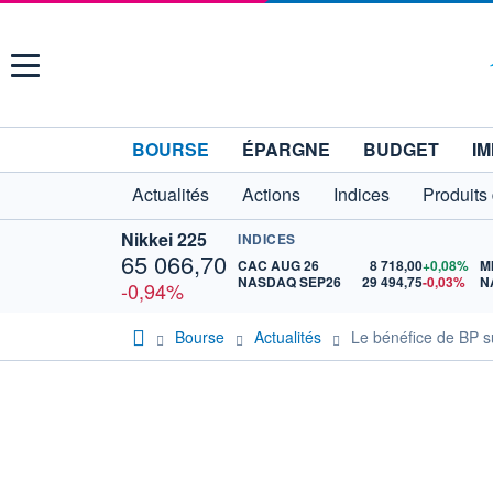
Menu
BOURSE
ÉPARGNE
BUDGET
IM
Actualités
Actions
Indices
Produits
Nikkei 225
INDICES
65 066,70
CAC AUG 26
8 718,00
+0,08%
M
NASDAQ SEP26
29 494,75
-0,03%
N
-0,94%
Bourse
Actualités
Le bénéfice de BP su