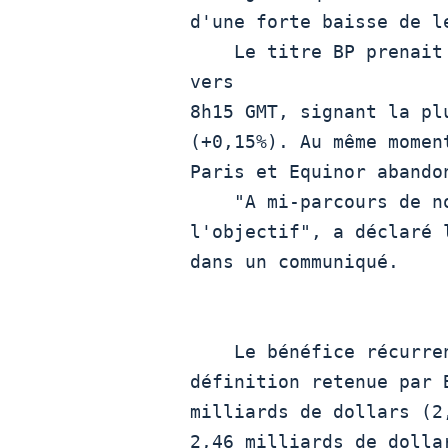
d'une forte baisse de le
    Le titre BP prenait près de 3,5% à la Bourse de Londres 
vers

8h15 GMT, signant la pl
(+0,15%). Au même momen
Paris et Equinor abandon
    "A mi-parcours de notre plan quinquennal, BP atteint

l'objectif", a déclaré 
dans un communiqué.

    Le bénéfice récurrent aux coûts de remplacement, la

définition retenue par 
milliards de dollars (2
2,46 milliards de dolla