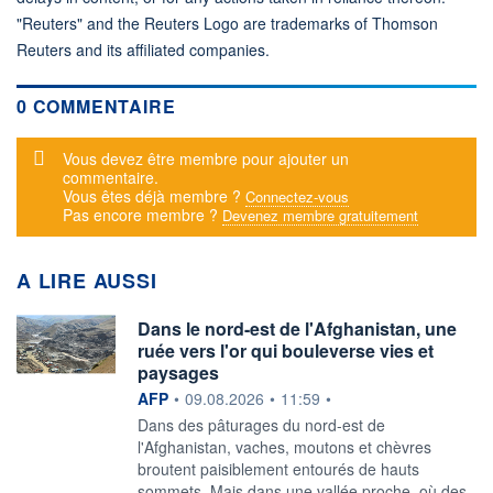
"Reuters" and the Reuters Logo are trademarks of Thomson
Reuters and its affiliated companies.
0 COMMENTAIRE
Message d'alerte
Vous devez être membre pour ajouter un
commentaire.
Vous êtes déjà membre ?
Connectez-vous
Pas encore membre ?
Devenez membre gratuitement
A LIRE AUSSI
Dans le nord-est de l'Afghanistan, une
ruée vers l'or qui bouleverse vies et
paysages
information fournie par
AFP
•
09.08.2026
•
11:59
•
Dans des pâturages du nord-est de
l'Afghanistan, vaches, moutons et chèvres
broutent paisiblement entourés de hauts
sommets. Mais dans une vallée proche, où des