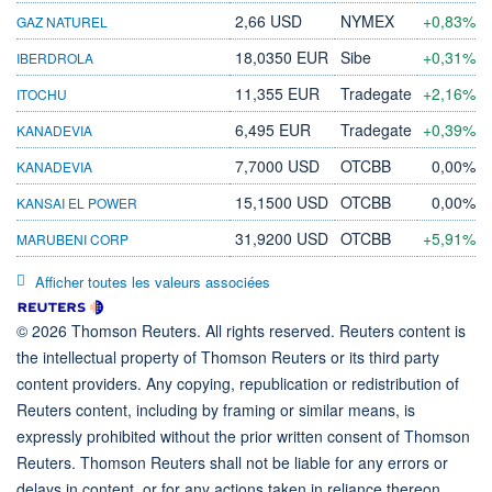
2,66 USD
NYMEX
+0,83%
GAZ NATUREL
18,0350 EUR
Sibe
+0,31%
IBERDROLA
11,355 EUR
Tradegate
+2,16%
ITOCHU
6,495 EUR
Tradegate
+0,39%
KANADEVIA
7,7000 USD
OTCBB
0,00%
KANADEVIA
15,1500 USD
OTCBB
0,00%
KANSAI EL POWER
31,9200 USD
OTCBB
+5,91%
MARUBENI CORP
Afficher toutes les valeurs associées
© 2026 Thomson Reuters. All rights reserved. Reuters content is
the intellectual property of Thomson Reuters or its third party
content providers. Any copying, republication or redistribution of
Reuters content, including by framing or similar means, is
expressly prohibited without the prior written consent of Thomson
Reuters. Thomson Reuters shall not be liable for any errors or
delays in content, or for any actions taken in reliance thereon.