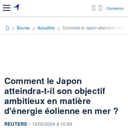
Menu
Connexion
Bourse
Actualités
Comment le Japon atteindra-t-il son
Comment le Japon
atteindra-t-il son objectif
ambitieux en matière
d'énergie éolienne en mer ?
information fournie par
REUTERS
•
12/03/2024 à 10:59