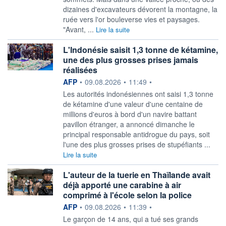
dizaines d'excavateurs dévorent la montagne, la
ruée vers l'or bouleverse vies et paysages.
"Avant, ...
Lire la suite
L'Indonésie saisit 1,3 tonne de kétamine,
une des plus grosses prises jamais
réalisées
information fournie par
AFP
•
09.08.2026
•
11:49
•
Les autorités indonésiennes ont saisi 1,3 tonne
de kétamine d'une valeur d'une centaine de
millions d'euros à bord d'un navire battant
pavillon étranger, a annoncé dimanche le
principal responsable antidrogue du pays, soit
l'une des plus grosses prises de stupéfiants ...
Lire la suite
L'auteur de la tuerie en Thaïlande avait
déjà apporté une carabine à air
comprimé à l'école selon la police
information fournie par
AFP
•
09.08.2026
•
11:39
•
Le garçon de 14 ans, qui a tué ses grands