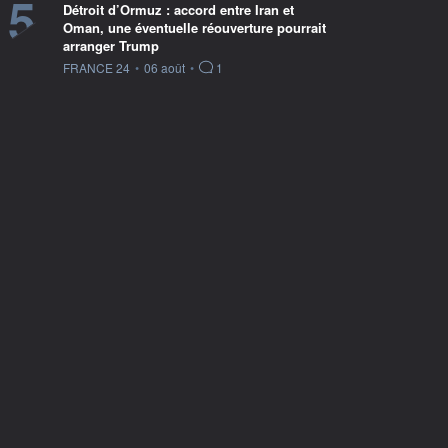
5
Détroit d’Ormuz : accord entre Iran et
Oman, une éventuelle réouverture pourrait
arranger Trump
information fournie par
FRANCE 24
•
06 août
•
1