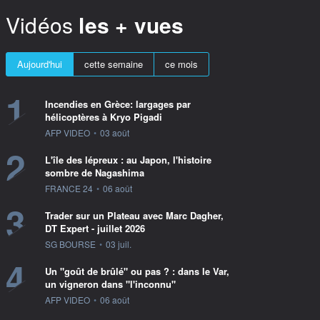
Vidéos
les + vues
Aujourd'hui
cette semaine
ce mois
1
Incendies en Grèce: largages par
hélicoptères à Kryo Pigadi
information fournie par
AFP VIDEO
•
03 août
2
L'île des lépreux : au Japon, l'histoire
sombre de Nagashima
information fournie par
FRANCE 24
•
06 août
3
Trader sur un Plateau avec Marc Dagher,
DT Expert - juillet 2026
information fournie par
SG BOURSE
•
03 juil.
4
Un "goût de brûlé" ou pas ? : dans le Var,
un vigneron dans "l'inconnu"
information fournie par
AFP VIDEO
•
06 août