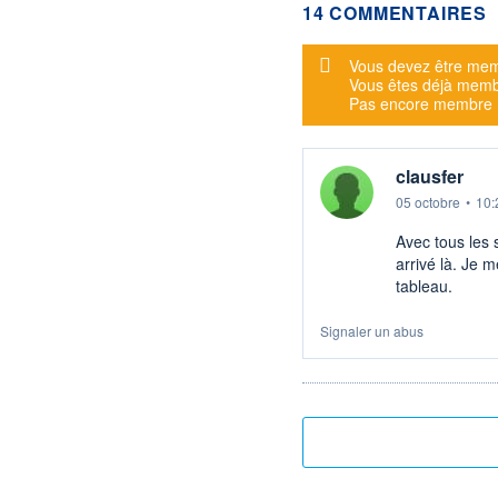
14 COMMENTAIRES
Message d'alerte
Vous devez être mem
Vous êtes déjà mem
Pas encore membre
clausfer
05 octobre
•
10:
Avec tous les
arrivé là. Je m
tableau.
Signaler un abus