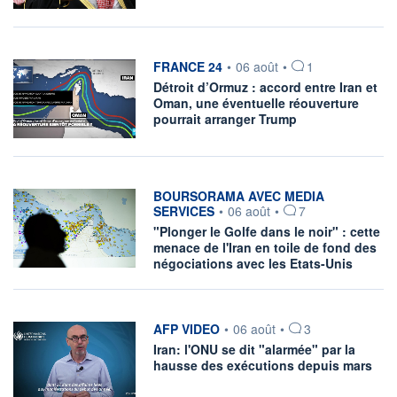
information fournie par
FRANCE 24
•
06 août
•
1
Détroit d’Ormuz : accord entre Iran et
Oman, une éventuelle réouverture
pourrait arranger Trump
information fournie par
BOURSORAMA AVEC MEDIA
SERVICES
•
06 août
•
7
"Plonger le Golfe dans le noir" : cette
menace de l'Iran en toile de fond des
négociations avec les Etats-Unis
information fournie par
AFP VIDEO
•
06 août
•
3
Iran: l'ONU se dit "alarmée" par la
hausse des exécutions depuis mars