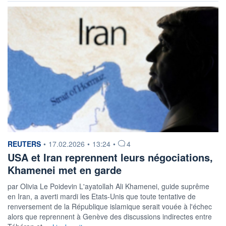
information fournie par
REUTERS
•
17.02.2026
•
13:24
•
4
USA et Iran reprennent leurs négociations,
Khamenei met en garde
par Olivia Le Poidevin L'ayatollah Ali Khamenei, guide suprême
en Iran, a averti mardi ‌les Etats-Unis que toute tentative de
renversement de la République islamique serait vouée à l'échec
alors que reprennent à Genève des discussions indirectes entre