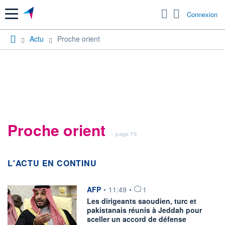
Menu
Connexion
Actu
Proche orient
Proche orient
- page 70
L'ACTU EN CONTINU
information fournie par
AFP
•
11:49
•
1
Les dirigeants saoudien, turc et
pakistanais réunis à Jeddah pour
sceller un accord de défense