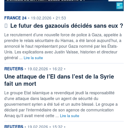
information fournie par
FRANCE 24
•
19.02.2026
•
21:53
Le futur des gazaouis décidés sans eux ?
Le recrutement d’une nouvelle force de police à Gaza, appelée à
prendre le relais sécuritaire du Hamas, a été lancé aujourd’hui, a
annoncé le haut représentant pour Gaza nommé par les États-
Unis. Les explications avec Justin Vaïsse, historien et directeur
général ...
Lire la suite
information fournie par
REUTERS
•
19.02.2026
•
16:22
•
Une attaque de l'EI dans l'est de la Syrie
fait un mort
Le groupe Etat islamique a revendiqué jeudi la responsabilité
d'une attaque dans laquelle un agent de sécurité du
gouvernement syrien a été tué et un autre blessé. Le groupe a
déclaré par l'intermédiaire de son agence de communication
Amaq qu'il avait mené cette ...
Lire la suite
information fournie par
REUTERS
•
19.02.2026
•
15:32
•