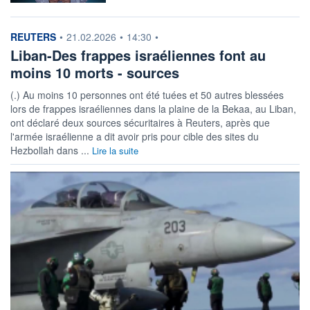
information fournie par
REUTERS
•
21.02.2026
•
14:30
•
Liban-Des frappes israéliennes font au
moins 10 morts - sources
(.) Au moins 10 personnes ont été tuées et 50 autres blessées
lors de frappes israéliennes dans la plaine de la Bekaa, au Liban,
ont déclaré deux sources sécuritaires à Reuters, après que
l'armée israélienne a dit avoir pris pour cible des sites du
Hezbollah dans ...
Lire la suite