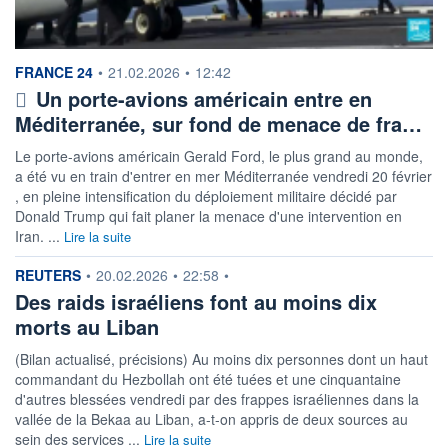
information fournie par
FRANCE 24
•
21.02.2026
•
12:42
Un porte-avions américain entre en
Méditerranée, sur fond de menace de fra…
Le porte-avions américain Gerald Ford, le plus grand au monde,
a été vu en train d'entrer en mer Méditerranée vendredi 20 février
, en pleine intensification du déploiement militaire décidé par
Donald Trump qui fait planer la menace d'une intervention en
Iran. ...
Lire la suite
information fournie par
REUTERS
•
20.02.2026
•
22:58
•
Des raids israéliens font au moins dix
morts au Liban
(Bilan actualisé, précisions) Au moins dix personnes dont un haut
commandant du Hezbollah ont été tuées et une cinquantaine
d'autres blessées vendredi par des frappes israéliennes dans la
vallée de la Bekaa au Liban, a-t-on appris de deux sources au
sein des services ...
Lire la suite