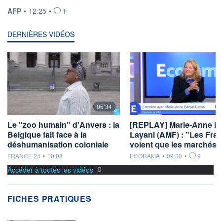
INFORMATION FOURNIE PAR
AFP
•
12:25
•
1
DERNIÈRES VIDÉOS
05'34
Le "zoo humain" d'Anvers : la
[REPLAY] Marie-Anne Ba
Belgique fait face à la
Layani (AMF) : "Les Fra
déshumanisation coloniale
voient que les marchés 
information fournie par
information fournie par
FRANCE 24
•
10:08
ECORAMA
•
09:00
•
9
Accéder à toutes les vidéos
FICHES PRATIQUES