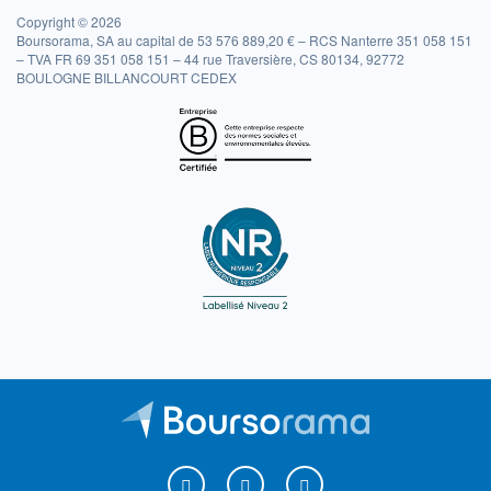
Copyright © 2026
Boursorama, SA au capital de 53 576 889,20 € – RCS Nanterre 351 058 151
– TVA FR 69 351 058 151 – 44 rue Traversière, CS 80134, 92772
BOULOGNE BILLANCOURT CEDEX
Boursorama sur Facebook
Boursorama sur X
Boursorama sur Youtu