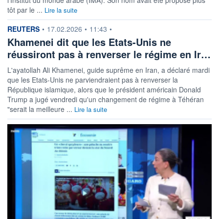
l'Institut du monde arabe (IMA). Son nom avait été proposé plus
tôt ​par le ...
Lire la suite
information fournie par
REUTERS
•
17.02.2026
•
11:43
•
Khamenei dit que les Etats-Unis ne
réussiront pas à renverser le régime en Ir…
L'ayatollah Ali Khamenei, guide suprême en Iran, a déclaré mardi
que les Etats-Unis ne parviendraient pas à renverser la
République islamique, alors que le président américain Donald
Trump a jugé vendredi qu'un changement de régime à Téhéran
"serait la meilleure ...
Lire la suite