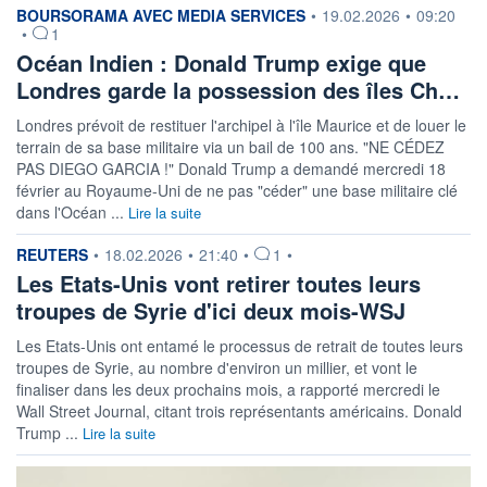
information fournie par
BOURSORAMA AVEC MEDIA SERVICES
•
19.02.2026
•
09:20
•
1
Océan Indien : Donald Trump exige que
Londres garde la possession des îles Ch…
Londres prévoit de restituer l'archipel à l'île Maurice et de louer le
terrain de sa base militaire via un bail de 100 ans. "NE CÉDEZ
PAS DIEGO GARCIA !" Donald Trump a demandé mercredi 18
février au Royaume-Uni de ne pas "céder" une base militaire clé
dans l'Océan ...
Lire la suite
information fournie par
REUTERS
•
18.02.2026
•
21:40
•
1
•
Les Etats-Unis vont retirer toutes leurs
troupes de Syrie d'ici deux mois-WSJ
Les Etats-Unis ont entamé le processus de retrait de toutes leurs
troupes de Syrie, au nombre d'environ un millier, et vont le
finaliser dans les deux prochains mois, a rapporté mercredi le
Wall Street Journal, citant trois représentants américains. Donald
Trump ...
Lire la suite