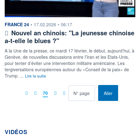
information fournie par
FRANCE 24
•
17.02.2026
•
06:17
Nouvel an chinois: "La jeunesse chinoise
a-t-elle le blues ?"
A la Une de la presse, ce mardi 17 février, le début, aujourd’hui, à
Genève, de nouvelles discussions entre l’Iran et les Etats-Unis,
pour tenter d’éviter une intervention militaire américaine. Les
tergiversations européennes autour du «Conseil de la paix» de
Trump. ...
Lire la suite
à la page
70
Aller
VIDÉOS