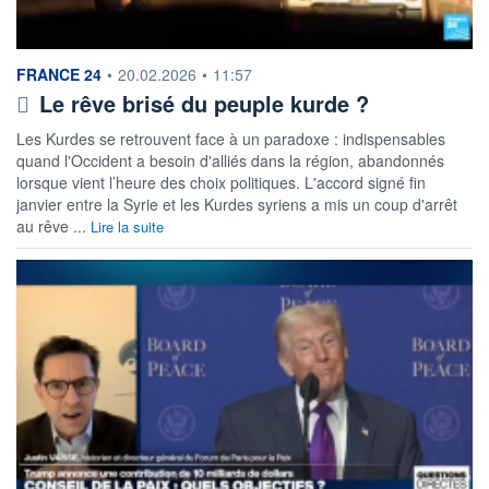
information fournie par
FRANCE 24
•
20.02.2026
•
11:57
Le rêve brisé du peuple kurde ?
Les Kurdes se retrouvent face à un paradoxe : indispensables
quand l'Occident a besoin d'alliés dans la région, abandonnés
lorsque vient l’heure des choix politiques. L'accord signé fin
janvier entre la Syrie et les Kurdes syriens a mis un coup d'arrêt
au rêve ...
Lire la suite