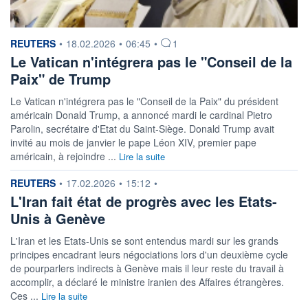
information fournie par
REUTERS
•
18.02.2026
•
06:45
•
1
Le Vatican n'intégrera pas le "Conseil de la
Paix" de Trump
Le Vatican ‌n'intégrera pas le "Conseil de la Paix" du président
américain ​Donald Trump, a annoncé mardi le cardinal Pietro
Parolin, secrétaire d'Etat du Saint-Siège. Donald Trump avait
invité au mois de ​janvier le pape Léon XIV, premier pape
américain, à rejoindre ...
Lire la suite
information fournie par
REUTERS
•
17.02.2026
•
15:12
•
L'Iran fait état de progrès avec les Etats-
Unis à Genève
L'Iran et les Etats-Unis se sont entendus mardi sur les grands
principes encadrant leurs négociations lors d'un deuxième cycle
de pourparlers indirects à Genève mais il leur reste du travail à
accomplir, a déclaré le ministre iranien des Affaires étrangères.
Ces ...
Lire la suite