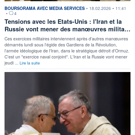
information fournie par
BOURSORAMA AVEC MEDIA SERVICES
•
18.02.2026
•
11:41
•
4
Tensions avec les Etats-Unis : l'Iran et la
Russie vont mener des manœuvres milita…
Ces exercices militaires interviennent après d'autres manœuvres
démarrés lundi sous l'égide des Gardiens de la Révolution,
l'armée idéologique de l'Iran, dans le stratégique détroit d'Ormuz.
C'est un "exercice naval conjoint". L'Iran et la Russie vont mener
jeudi ...
Lire la suite