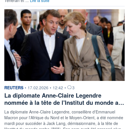
Téhéran et ...
Lire la suite
information fournie par
REUTERS
•
17.02.2026
•
12:42
•
3
La diplomate Anne-Claire Legendre
nommée à la tête de l'Institut du monde a…
La diplomate ‌Anne-Claire Legendre, conseillère d'Emmanuel
Macron pour l'Afrique du ​Nord et le Moyen-Orient, a été nommée
mardi pour succéder à Jack Lang, démissionnaire, à la tête ​de