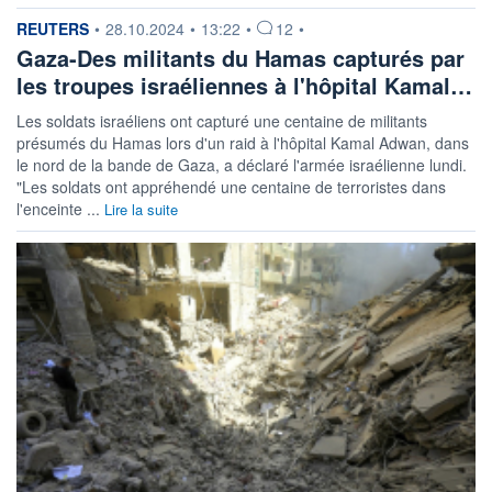
information fournie par
REUTERS
•
28.10.2024
•
13:22
•
12
•
Gaza-Des militants du Hamas capturés par
les troupes israéliennes à l'hôpital Kamal…
Les soldats israéliens ont capturé une centaine de militants
présumés du Hamas lors d'un raid à l'hôpital Kamal Adwan, dans
le nord de la bande de Gaza, a déclaré l'armée israélienne lundi.
"Les soldats ont appréhendé une centaine de terroristes dans
l'enceinte ...
Lire la suite