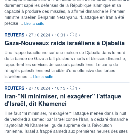
durement sapé les défenses de la République islamique et sa
capacité à produire des missiles, a affirmé dimanche le Premier
ministre israélien Benjamin Netanyahu. "L'attaque en Iran a été
précise ...
Lire la suite
information fournie par
REUTERS
•
27.10.2024
•
10:31
•
3
•
Gaza-Nouveaux raids israéliens à Djabalia
Une frappe israélienne sur une maison de Djabalia dans le nord
de la bande de Gaza a fait plusieurs morts et blessés dimanche,
rapportent les services de secours palestiniens. Le camp de
réfugiés palestiniens est la cible d'une offensive des forces
israéliennes ...
Lire la suite
information fournie par
REUTERS
•
27.10.2024
•
10:13
•
1
•
Iran-"Ni minimiser, ni exagérer" l'attaque
d'Israël, dit Khamenei
Il ne faut "ni minimiser, ni exagérer" l'attaque menée dans la nuit
de vendredi à samedi par Israël contre l'Iran, a déclaré dimanche
l'ayatollah Ali Khamenei, guide suprême de la Révolution
iranienne. Israël a frappé samedi aux premières heures des sites