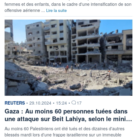
femmes et des enfants, dans le cadre d'une intensification de son
offensive aérienne ...
Lire la suite
information fournie par
REUTERS
•
29.10.2024
•
15:24
•
17
Gaza : Au moins 60 personnes tuées dans
une attaque sur Beit Lahiya, selon le mini…
Au moins 60 Palestiniens ont été tués et des dizaines d'autres
blessés mardi lors d'une frappe israélienne sur un immeuble