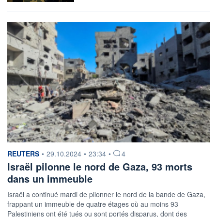
information fournie par
REUTERS
•
29.10.2024
•
23:34
•
4
Israël pilonne le nord de Gaza, 93 morts
dans un immeuble
Israël a continué mardi de pilonner le nord de la bande de Gaza,
frappant un immeuble de quatre étages où au moins 93
Palestiniens ont été tués ou sont portés disparus, dont des