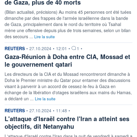
de Gaza, plus de 40 morts
(Bilan actualisé, précisions) Au moins 45 personnes ont été tuées
dimanche par des frappes de l'armée israélienne dans la bande
de Gaza, principalement dans le nord du territoire où Tsahal
mène une offensive depuis plus de trois semaines, selon un bilan
des secours ...
Lire la suite
information fournie par
REUTERS
•
27.10.2024
•
12:01
•
1
•
Gaza-Réunion à Doha entre CIA, Mossad et
le gouvernement qatari
Les directeurs de la CIA et du Mossad rencontreront dimanche à
Doha le Premier ministre du Qatar pour entamer des discussions
visant à parvenir à un accord de cessez-le-feu à Gaza en
échange de la libération d'otages israéliens aux mains du Hamas,
a déclaré un ...
Lire la suite
information fournie par
REUTERS
•
27.10.2024
•
11:48
•
L'attaque d'Israël contre l'Iran a atteint ses
objectifs, dit Netanyahu
L'attaque d'Israël contre l'Iran dans la nuit de vendredi à samedi a