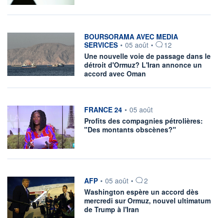
information fournie par
BOURSORAMA AVEC MEDIA
SERVICES
•
05 août
•
12
Une nouvelle voie de passage dans le
détroit d'Ormuz? L'Iran annonce un
accord avec Oman
information fournie par
FRANCE 24
•
05 août
Profits des compagnies pétrolières:
"Des montants obscènes?"
information fournie par
AFP
•
05 août
•
2
Washington espère un accord dès
mercredi sur Ormuz, nouvel ultimatum
de Trump à l'Iran