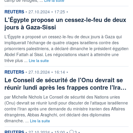
camp de réfugiés, ...
Lire la suite
information fournie par
REUTERS
•
27.10.2024
•
17:25
•
L'Égypte propose un cessez-le-feu de deux
jours à Gaza-Sissi
L'Égypte a proposé un cessez-le-feu de deux jours à Gaza qui
impliquerait l'échange de quatre otages israéliens contre des
prisonniers palestiniens, a déclaré dimanche le président égyptien
Abdel Fattah al Sissi. Les négociations visant à atteindre une
trêve plus ...
Lire la suite
information fournie par
REUTERS
•
27.10.2024
•
16:14
•
Le Conseil de sécurité de l'Onu devrait se
réunir lundi après les frappes contre l'Ira…
par Michelle Nichols Le Conseil de sécurité des Nations unies
(Onu) devrait se réunir lundi pour discuter de l'attaque israélienne
contre l'Iran après une demande du ministre iranien des Affaires
étrangères, Abbas Araghchi, ont déclaré des diplomates
dimanche. ...
Lire la suite
information fournie par
REUTERS
•
27.10.2024
•
15:00
•
3
•