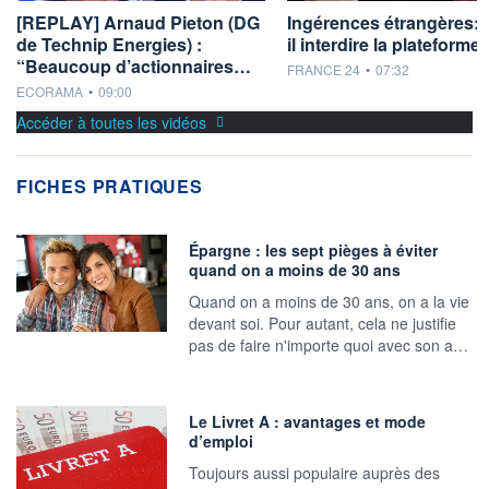
[REPLAY] Arnaud Pieton (DG
Ingérences étrangères: 
de Technip Energies) :
il interdire la plateforme
“Beaucoup d’actionnaires…
information fournie par
FRANCE 24
•
07:32
information fournie par
ECORAMA
•
09:00
Accéder à toutes les vidéos
FICHES PRATIQUES
Épargne : les sept pièges à éviter
quand on a moins de 30 ans
Quand on a moins de 30 ans, on a la vie
devant soi. Pour autant, cela ne justifie
pas de faire n'importe quoi avec son a…
Le Livret A : avantages et mode
d’emploi
Toujours aussi populaire auprès des