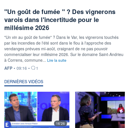
"Un goût de fumée " ? Des vignerons
varois dans l'incertitude pour le
millésime 2026
"Un vin au goût de fumée" ? Dans le Var, les vignerons touchés
par les incendies de l'été sont dans le flou à l'approche des
vendanges prévues mi-août, craignant de ne pas pouvoir
commercialiser leur millésime 2026. Sur le domaine Saint-Andrieu
à Correns, commune...
Lire la suite
INFORMATION FOURNIE PAR
AFP
•
09:16
•
1
DERNIÈRES VIDÉOS
16'26