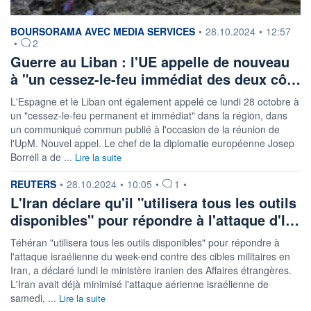
information fournie par
BOURSORAMA AVEC MEDIA SERVICES
•
28.10.2024
•
12:57
•
2
Guerre au Liban : l'UE appelle de nouveau
à "un cessez-le-feu immédiat des deux cô…
L'Espagne et le Liban ont également appelé ce lundi 28 octobre à
un "cessez-le-feu permanent et immédiat" dans la région, dans
un communiqué commun publié à l'occasion de la réunion de
l'UpM. Nouvel appel. Le chef de la diplomatie européenne Josep
Borrell a de ...
Lire la suite
information fournie par
REUTERS
•
28.10.2024
•
10:05
•
1
•
L'Iran déclare qu'il "utilisera tous les outils
disponibles" pour répondre à l'attaque d'I…
Téhéran "utilisera tous les outils disponibles" pour répondre à
l'attaque israélienne du week-end contre des cibles militaires en
Iran, a déclaré lundi le ministère iranien des Affaires étrangères.
L'Iran avait déjà minimisé l'attaque aérienne israélienne de
samedi, ...
Lire la suite