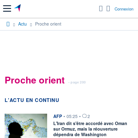
Menu
Connexion
Actu
Proche orient
Proche orient
- page 200
L'ACTU EN CONTINU
information fournie par
AFP
•
05:25
•
2
L'Iran dit s'être accordé avec Oman
sur Ormuz, mais la réouverture
dépendra de Washington