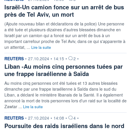
Israël-Un camion fonce sur un arrêt de bus
près de Tel Aviv, un mort
(Ajoute nouveau bilan et déclarations de la police) Une personne
a été tuée et plusieurs dizaines d'autres blessées dimanche en
Israël par un camion qui a foncé sur un arrêt de bus à un
important carrefour proche de Tel Aviv, dans ce qui s'apparente à
un attentat, ...
Lire la suite
information fournie par
REUTERS
•
27.10.2024
•
14:15
•
2
•
Liban -Au moins cinq personnes tuées par
une frappe israélienne à Saïda
Au moins cinq personnes ont été tuées et 13 autres blessées
dimanche par une frappe israélienne à Saïda dans le sud du
Liban, a déclaré le ministère libanais de la Santé. Il a également
annoncé la mort de trois personnes lors d'un raid sur la localité de
Zawtar ...
Lire la suite
information fournie par
REUTERS
•
27.10.2024
•
14:08
•
4
•
Poursuite des raids israéliens dans le nord