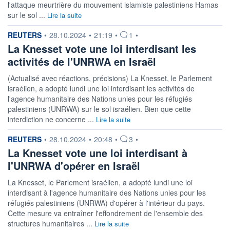
l'attaque meurtrière du mouvement islamiste palestiniens Hamas
sur le sol ...
Lire la suite
information fournie par
REUTERS
•
28.10.2024
•
21:19
•
1
•
La Knesset vote une loi interdisant les
activités de l'UNRWA en Israël
(Actualisé avec réactions, précisions) La Knesset, le Parlement
israélien, a adopté lundi une loi interdisant les activités de
l'agence humanitaire des Nations unies pour les réfugiés
palestiniens (UNRWA) sur le sol israélien. Bien que cette
interdiction ne concerne ...
Lire la suite
information fournie par
REUTERS
•
28.10.2024
•
20:48
•
3
•
La Knesset vote une loi interdisant à
l'UNRWA d'opérer en Israël
La Knesset, le Parlement israélien, a adopté lundi une loi
interdisant à l'agence humanitaire des Nations unies pour les
réfugiés palestiniens (UNRWA) d'opérer à l'intérieur du pays.
Cette mesure va entraîner l'effondrement de l'ensemble des
structures humanitaires ...
Lire la suite