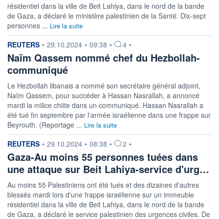
résidentiel dans la ville de Beit Lahiya, dans le nord de la bande
de Gaza, a déclaré le ministère palestinien de la Santé. Dix-sept
personnes ...
Lire la suite
information fournie par
REUTERS
•
29.10.2024
•
09:38
•
4
•
Naïm Qassem nommé chef du Hezbollah-
communiqué
Le Hezbollah libanais a nommé son secrétaire général adjoint,
Naïm Qassem, pour succéder à Hassan Nasrallah, a annoncé
mardi la milice chiite dans un communiqué. Hassan Nasrallah a
été tué fin septembre par l'armée israélienne dans une frappe sur
Beyrouth. (Reportage ...
Lire la suite
information fournie par
REUTERS
•
29.10.2024
•
08:38
•
2
•
Gaza-Au moins 55 personnes tuées dans
une attaque sur Beit Lahiya-service d'urg…
Au moins 55 Palestiniens ont été tués et des dizaines d'autres
blessés mardi lors d'une frappe israélienne sur un immeuble
résidentiel dans la ville de Beit Lahiya, dans le nord de la bande
de Gaza, a déclaré le service palestinien des urgences civiles. De