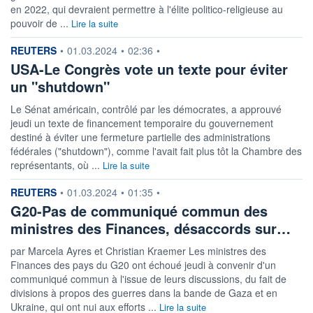
en 2022, qui devraient permettre à l'élite politico-religieuse au
pouvoir de ...
Lire la suite
information fournie par
REUTERS
•
01.03.2024
•
02:36
•
USA-Le Congrès vote un texte pour éviter
un "shutdown"
Le Sénat américain, contrôlé par les démocrates, a approuvé
jeudi un texte de financement temporaire du gouvernement
destiné à éviter une fermeture partielle des administrations
fédérales ("shutdown"), comme l'avait fait plus tôt la Chambre des
représentants, où ...
Lire la suite
information fournie par
REUTERS
•
01.03.2024
•
01:35
•
G20-Pas de communiqué commun des
ministres des Finances, désaccords sur…
par Marcela Ayres et Christian Kraemer Les ministres des
Finances des pays du G20 ont échoué jeudi à convenir d'un
communiqué commun à l'issue de leurs discussions, du fait de
divisions à propos des guerres dans la bande de Gaza et en
Ukraine, qui ont nui aux efforts ...
Lire la suite