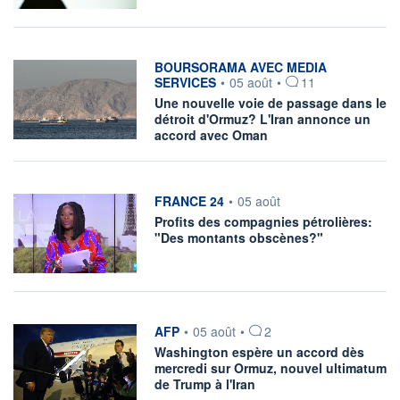
information fournie par
BOURSORAMA AVEC MEDIA
SERVICES
•
05 août
•
11
Une nouvelle voie de passage dans le
détroit d'Ormuz? L'Iran annonce un
accord avec Oman
information fournie par
FRANCE 24
•
05 août
Profits des compagnies pétrolières:
"Des montants obscènes?"
information fournie par
AFP
•
05 août
•
2
Washington espère un accord dès
mercredi sur Ormuz, nouvel ultimatum
de Trump à l'Iran