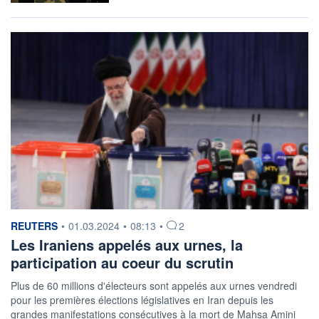
information fournie par
REUTERS
•
01.03.2024
•
08:13
•
2
Les Iraniens appelés aux urnes, la
participation au coeur du scrutin
Plus de 60 millions d'électeurs sont appelés aux urnes vendredi
pour les premières élections législatives en Iran depuis les
grandes manifestations consécutives à la mort de Mahsa Amini