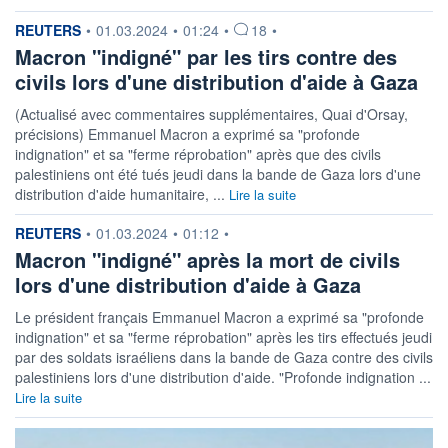
information fournie par
REUTERS
•
01.03.2024
•
01:24
•
18
•
Macron "indigné" par les tirs contre des
civils lors d'une distribution d'aide à Gaza
(Actualisé avec commentaires supplémentaires, Quai d'Orsay,
précisions) Emmanuel Macron a exprimé sa "profonde
indignation" et sa "ferme réprobation" après que des civils
palestiniens ont été tués jeudi dans la bande de Gaza lors d'une
distribution d'aide humanitaire, ...
Lire la suite
information fournie par
REUTERS
•
01.03.2024
•
01:12
•
Macron "indigné" après la mort de civils
lors d'une distribution d'aide à Gaza
Le président français Emmanuel Macron a exprimé sa "profonde
indignation" et sa "ferme réprobation" après les tirs effectués jeudi
par des soldats israéliens dans la bande de Gaza contre des civils
palestiniens lors d'une distribution d'aide. "Profonde indignation ...
Lire la suite