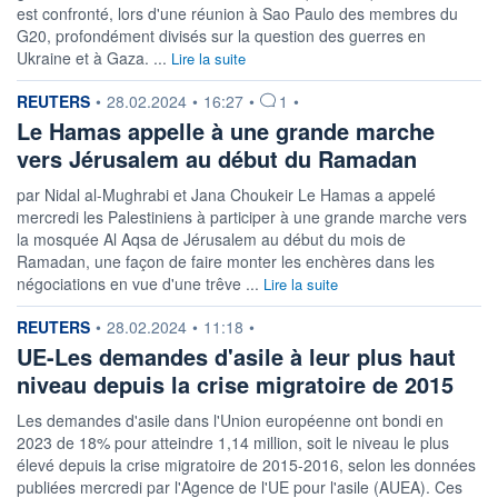
est confronté, lors d'une réunion à Sao Paulo des membres du
G20, profondément divisés sur la question des guerres en
Ukraine et à Gaza. ...
Lire la suite
information fournie par
REUTERS
•
28.02.2024
•
16:27
•
1
•
Le Hamas appelle à une grande marche
vers Jérusalem au début du Ramadan
par Nidal al-Mughrabi et Jana Choukeir Le Hamas a appelé
mercredi les Palestiniens à participer à une grande marche vers
la mosquée Al Aqsa de Jérusalem au début du mois de
Ramadan, une façon de faire monter les enchères dans les
négociations en vue d'une trêve ...
Lire la suite
information fournie par
REUTERS
•
28.02.2024
•
11:18
•
UE-Les demandes d'asile à leur plus haut
niveau depuis la crise migratoire de 2015
Les demandes d'asile dans l'Union européenne ont bondi en
2023 de 18% pour atteindre 1,14 million, soit le niveau le plus
élevé depuis la crise migratoire de 2015-2016, selon les données
publiées mercredi par l'Agence de l'UE pour l'asile (AUEA). Ces