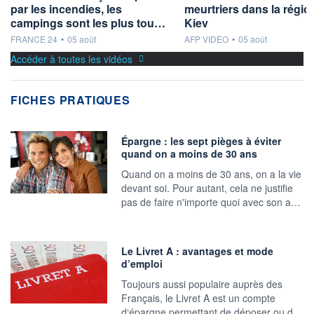
par les incendies, les
meurtriers dans la régio
campings sont les plus tou…
Kiev
information fournie par
information fournie par
FRANCE 24
•
05 août
AFP VIDEO
•
05 août
Accéder à toutes les vidéos
FICHES PRATIQUES
Épargne : les sept pièges à éviter
quand on a moins de 30 ans
Quand on a moins de 30 ans, on a la vie
devant soi. Pour autant, cela ne justifie
pas de faire n'importe quoi avec son a…
Le Livret A : avantages et mode
d’emploi
Toujours aussi populaire auprès des
Français, le Livret A est un compte
d‘épargne permettant de déposer ou d…