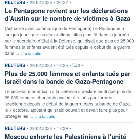
information fournie par
REUTERS
•
29.02.2024
•
20:27
•
Le Pentagone revient sur les déclarations
d'Austin sur le nombre de victimes à Gaza
(Actualisé avec communiqué du Pentagone) Le Pentagone a
indiqué jeudi que les déclarations faites plus tôt dans la journée
par le secrétaire d'Etat à la Défense, qui disait que plus de 25.000
femmes et enfants avaient été tués depuis le début de la guerre
dans ...
Lire la suite
information fournie par
REUTERS
•
29.02.2024
•
18:25
•
3
•
Plus de 25.000 femmes et enfants tués par
Israël dans la bande de Gaza-Pentagone
Le secrétaire américain à la Défense a déclaré jeudi que plus de
25.000 femmes et enfants avaient été tués par l'armée
israélienne depuis le début de la guerre dans la bande de Gaza,
le 7 octobre, ajoutant qu'Israël pouvait et devait faire plus pour
protéger les ...
Lire la suite
information fournie par
REUTERS
•
29.02.2024
•
17:39
•
Moscou exhorte les Palestiniens à l'unité