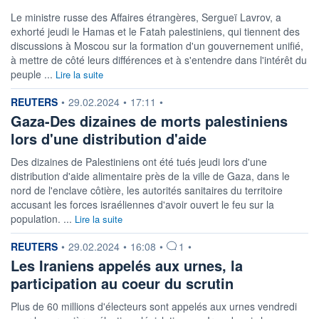
Le ministre russe des Affaires étrangères, Sergueï Lavrov, a
exhorté jeudi le Hamas et le Fatah palestiniens, qui tiennent des
discussions à Moscou sur la formation d'un gouvernement unifié,
à mettre de côté leurs différences et à s'entendre dans l'intérêt du
peuple ...
Lire la suite
information fournie par
REUTERS
•
29.02.2024
•
17:11
•
Gaza-Des dizaines de morts palestiniens
lors d'une distribution d'aide
Des dizaines de Palestiniens ont été tués jeudi lors d'une
distribution d'aide alimentaire près de la ville de Gaza, dans le
nord de l'enclave côtière, les autorités sanitaires du territoire
accusant les forces israéliennes d'avoir ouvert le feu sur la
population. ...
Lire la suite
information fournie par
REUTERS
•
29.02.2024
•
16:08
•
1
•
Les Iraniens appelés aux urnes, la
participation au coeur du scrutin
Plus de 60 millions d'électeurs sont appelés aux urnes vendredi