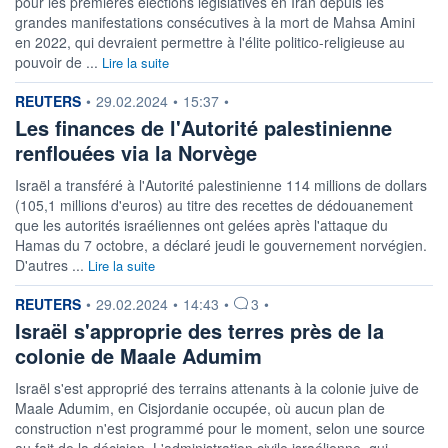
pour les premières élections législatives en Iran depuis les
grandes manifestations consécutives à la mort de Mahsa Amini
en 2022, qui devraient permettre à l'élite politico-religieuse au
pouvoir de ...
Lire la suite
information fournie par
REUTERS
•
29.02.2024
•
15:37
•
Les finances de l'Autorité palestinienne
renflouées via la Norvège
Israël a transféré à l'Autorité palestinienne 114 millions de dollars
(105,1 millions d'euros) au titre des recettes de dédouanement
que les autorités israéliennes ont gelées après l'attaque du
Hamas du 7 octobre, a déclaré jeudi le gouvernement norvégien.
D'autres ...
Lire la suite
information fournie par
REUTERS
•
29.02.2024
•
14:43
•
3
•
Israël s'approprie des terres près de la
colonie de Maale Adumim
Israël s'est approprié des terrains attenants à la colonie juive de
Maale Adumim, en Cisjordanie occupée, où aucun plan de
construction n'est programmé pour le moment, selon une source
au fait de la décision. L'administration civile israélienne, qui