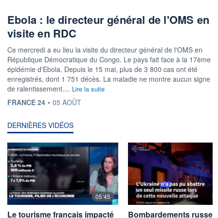
Ebola : le directeur général de l'OMS en
visite en RDC
Ce mercredi a eu lieu la visite du directeur général de l'OMS en
République Démocratique du Congo. Le pays fait face à la 17ème
épidémie d'Ebola. Depuis le 15 mai, plus de 3 800 cas ont été
enregistrés, dont 1 751 décès. La maladie ne montre aucun signe
de ralentissement....
Lire la suite
INFORMATION FOURNIE PAR
FRANCE 24
•
05 AOÛT
DERNIÈRES VIDÉOS
05'45
Le tourisme français impacté
Bombardements russes