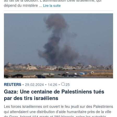
dépend du ministère ...
Lire la suite
information fournie par
REUTERS
•
29.02.2024
•
14:26
•
25
Gaza: Une centaine de Palestiniens tués
par des tirs israéliens
Les forces israéliennes ont ouvert le feu jeudi sur des Palestiniens
qui attendaient une distribution d'aide humanitaire près de la ville
de Gaza, faisant 104 morts et 280 blessés, selon les autorités