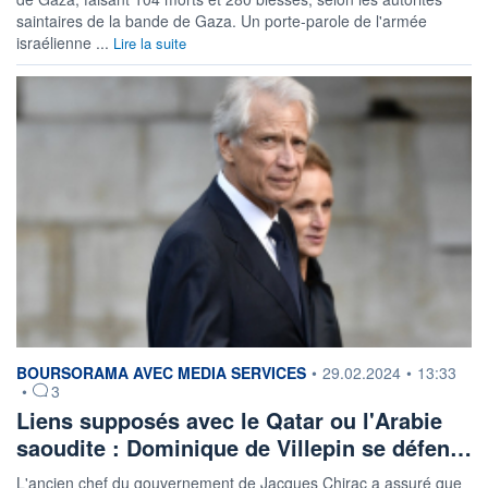
saintaires de la bande de Gaza. Un porte-parole de l'armée
israélienne ...
Lire la suite
information fournie par
BOURSORAMA AVEC MEDIA SERVICES
•
29.02.2024
•
13:33
•
3
Liens supposés avec le Qatar ou l'Arabie
saoudite : Dominique de Villepin se défen…
L'ancien chef du gouvernement de Jacques Chirac a assuré que