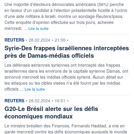
Une majorité d'électeurs démocrates américains (56%) penche
en faveur d'un candidat à l'élection présidentielle hostile à l'octroi
d'une aide militaire à Israël, montre un sondage Reuters/Ipsos.
Cette enquête d'opinion effectuée sur trois jours, achevée
mercredi, ...
Lire la suite
information fournie par
REUTERS
•
28.02.2024
•
21:00
•
Syrie-Des frappes israéliennes interceptées
près de Damas-médias officiels
Les défenses aériennes syriennes ont intercepté des frappes
israéliennes dans les environs de la capitale syrienne Damas, ont
annoncé mercredi les médias officiels syriens. Aucun détail sur
les attaques ou les cibles visées n'a été fourni par les médias
officiels ...
Lire la suite
information fournie par
REUTERS
•
28.02.2024
•
16:51
•
G20-Le Brésil alerte sur les défis
économiques mondiaux
Le ministre brésilien des Finances, Fernando Haddad, a mis en
garde mercredi contre les défis économiques auxquels le monde