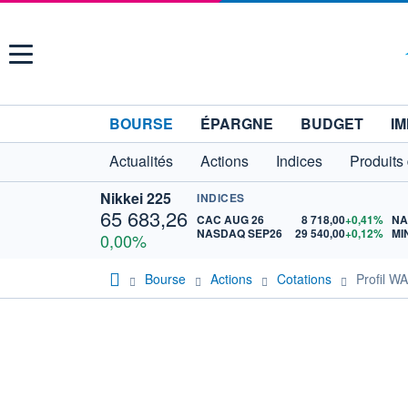
Menu
BOURSE
ÉPARGNE
BUDGET
IM
Actualités
Actions
Indices
Produits
Nikkei 225
INDICES
65 683,26
CAC AUG 26
8 718,00
+0,41%
NASDAQ SEP26
29 540,00
+0,12%
MI
0,00%
Bourse
Actions
Cotations
Profil 