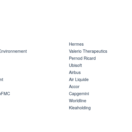
Hermes
 Environnement
Valerio Therapeutics
Pernod Ricard
Ubisoft
Airbus
nt
Air Liquide
Accor
ipFMC
Capgemini
Worldline
Kleaholding