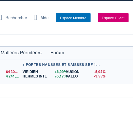
Rechercher
Aide
Espace Membre
Espace Client
Matières Premières
Forum
+ FORTES HAUSSES ET BAISSES SBF 120
64 302,77
$US
VIRIDIEN
+6,99%
VUSION
-5,04%
4 241,25
$US
HERMES INTL
+5,17%
VALEO
-3,55%