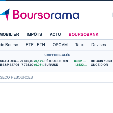
MOBILIER
IMPÔTS
ACTU
BOURSOBANK
 de Bourse
ETF - ETN
OPCVM
Taux
Devises
CHIFFRES-CLÉS
NASDAQ DEC26
29 840,00
+0,14%
PÉTROLE BRENT
83,02
$US
BITCOIN / USD
NI S&P SEP26
7 735,00
+0,05%
EUR/USD
1,1522
$US
ONCE D'OR
WASECO RESOURCES