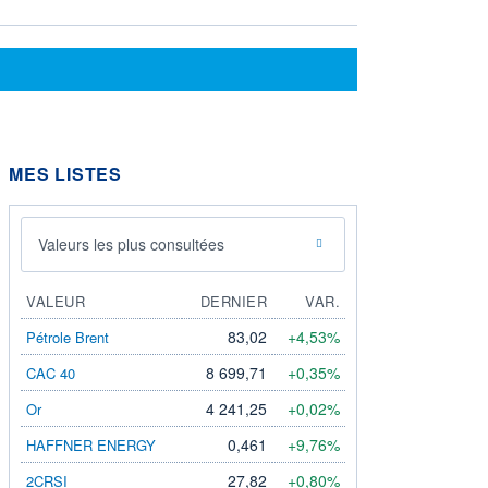
MES LISTES
Valeurs les plus consultées
VALEUR
DERNIER
VAR.
83,02
+4,53%
Pétrole Brent
8 699,71
+0,35%
CAC 40
4 241,25
+0,02%
Or
0,461
+9,76%
HAFFNER ENERGY
27,82
+0,80%
2CRSI