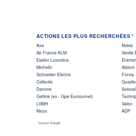
ACTIONS LES PLUS RECHERCHÉES *
Axa
Nokia
Air France-KLM
Veolia
Essilor Luxxotica
Eramet
Michelin
Alstom
Schneider Electric
Forvia
Cellectis
Quadie
Danone
Solocal
Getlink (ex - Gpe Eurotunnel)
Techn
LVMH
Valeo
Nicox
ADP
* source Google