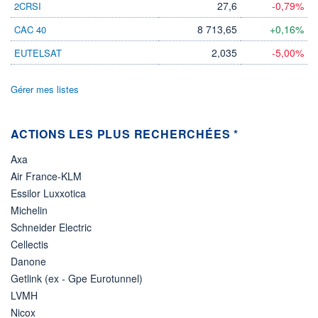
27,6
-0,79%
2CRSI
LIMITE À LA
LIMITE À LA
BAISSE
HAUSSE
8 713,65
+0,16%
CAC 40
0,000
0,000
2,035
-5,00%
EUTELSAT
RENDEMENT
PER ESTIMÉ
ESTIMÉ 2026
2026
-
-
Gérer mes listes
DERNIER
DATE
DIVIDENDE
DERNIER
DIVIDENDE
0,00 GBX
-
ACTIONS LES PLUS RECHERCHÉES *
PROCHAIN
Axa
DIVIDENDE
-
Air France-KLM
Essilor Luxxotica
ÉLIGIBILITÉ
Non éligible
Michelin
Boursobank
Schneider Electric
Cellectis
+ PORTEFEUILLE
+ LISTE
Danone
Getlink (ex - Gpe Eurotunnel)
LVMH
Nicox