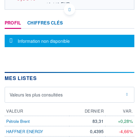
10,448 EUR
VALEUR INDICATIVE
GB0006963689 PRV
DONNÉES TEMPS DIFFÉRÉ
PROFIL
CHIFFRES CLÉS
Politique d'exécution
Cotation sur les autres places
Message d'information
Information non disponible
899,0
898,5
898,0
MES LISTES
897,5
OUVERTURE
CLÔTURE VEILLE
Valeurs les plus consultées
0,000
898,000
+ HAUT
+ BAS
0,000
0,000
VALEUR
DERNIER
VAR.
VOLUME
CAPITAL ÉCHANGÉ
83,31
+0,28%
Pétrole Brent
0
0,00%
0,4395
-4,66%
HAFFNER ENERGY
VALORISATION
DERNIER ÉCHANGE
41 694 MGBX
07.08.26 / 09:00:17