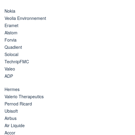
Nokia
Veolia Environnement
Eramet
Alstom
Forvia
Quadient
Solocal
TechnipFMC
Valeo
ADP
Hermes
Valerio Therapeutics
Pernod Ricard
Ubisoft
Airbus
Air Liquide
Accor