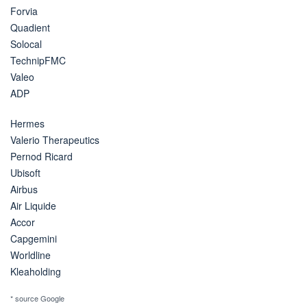
Forvia
Quadient
Solocal
TechnipFMC
Valeo
ADP
Hermes
Valerio Therapeutics
Pernod Ricard
Ubisoft
Airbus
Air Liquide
Accor
Capgemini
Worldline
Kleaholding
* source Google