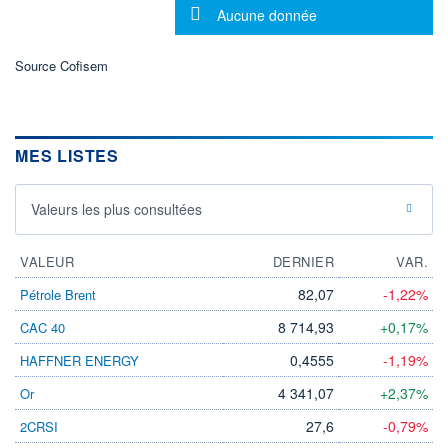
DIVIDENDE
0,00 EUR
Message d'information
Aucune donnée
-
PROCHAIN
DIVIDENDE
Source Cofisem
-
ÉLIGIBILITÉ
Non éligible
Boursobank
MES LISTES
+ PORTEFEUILLE
+ LISTE
Valeurs les plus consultées
VALEUR
DERNIER
VAR.
82,07
-1,22%
Pétrole Brent
8 714,93
+0,17%
CAC 40
0,4555
-1,19%
HAFFNER ENERGY
4 341,07
+2,37%
Or
27,6
-0,79%
2CRSI