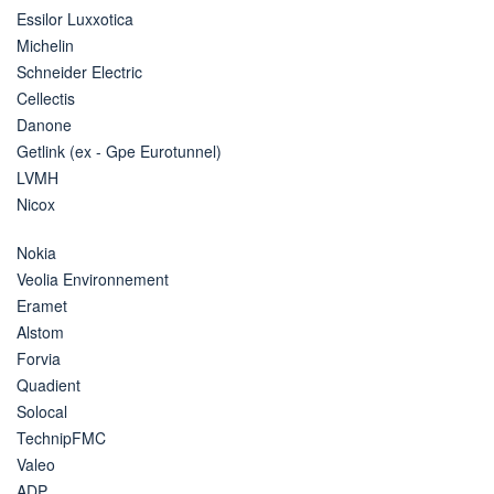
Essilor Luxxotica
Michelin
Schneider Electric
Cellectis
Danone
Getlink (ex - Gpe Eurotunnel)
LVMH
Nicox
Nokia
Veolia Environnement
Eramet
Alstom
Forvia
Quadient
Solocal
TechnipFMC
Valeo
ADP