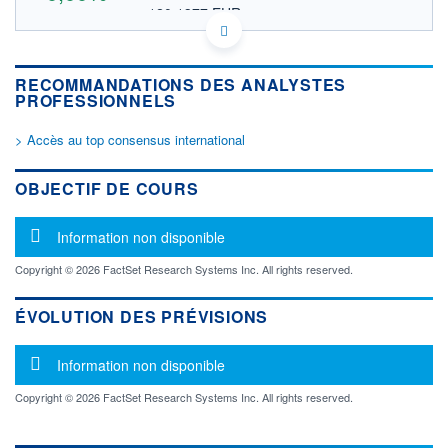
120,1377 EUR
VALEUR INDICATIVE
IL0011194789 AZRGF
DONNÉES TEMPS DIFFÉRÉ
RECOMMANDATIONS DES ANALYSTES
Politique d'exécution
PROFESSIONNELS
Cotation sur les autres places
> Accès au top consensus international
OUVERTURE
CLÔTURE VEILLE
0,0000
139,0000
+ HAUT
+ BAS
OBJECTIF DE COURS
0,0000
0,0000
VOLUME
CAPITAL ÉCHANGÉ
Message d'information
Information non disponible
0
0,00%
VALORISATION
Copyright © 2026 FactSet Research Systems Inc. All rights reserved.
17 308 MUSD
ÉVOLUTION DES PRÉVISIONS
LIMITE À LA
LIMITE À LA
BAISSE
HAUSSE
0,0000
0,0000
Message d'information
Information non disponible
RENDEMENT
PER ESTIMÉ
ESTIMÉ 2026
2026
Copyright © 2026 FactSet Research Systems Inc. All rights reserved.
-
-
DERNIER
ÉCHANGE