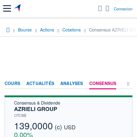
Menu
Connexion
Bourse
Actions
Cotations
Consensus AZRIELI G
COURS
ACTUALITÉS
ANALYSES
CONSENSUS
Consensus & Dividende
SOCIÉTÉ
AZRIELI GROUP
HISTORIQUE
OTCBB
139,0000
(c)
ACTIONNAIRES
USD
0,00%