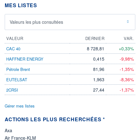
MES LISTES
22.07.26 / 17:42:45
ÉLIGIBILITÉ
Non éligible
Valeurs les plus consultées
Boursobank
VALEUR
DERNIER
VAR.
+ PORTEFEUILLE
+ LISTE
8 728,81
+0,33%
CAC 40
0,415
-9,98%
HAFFNER ENERGY
81,96
-1,35%
Pétrole Brent
1,963
-8,36%
EUTELSAT
27,44
-1,37%
2CRSI
Gérer mes listes
ACTIONS LES PLUS RECHERCHÉES *
Axa
Air France-KLM