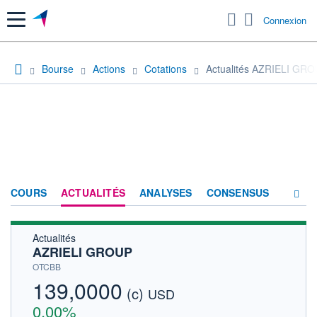
Menu
Connexion
Bourse
Actions
Cotations
Actualités AZRIELI GR
COURS
ACTUALITÉS
ANALYSES
CONSENSUS
Actualités
SOCIÉTÉ
AZRIELI GROUP
HISTORIQUE
OTCBB
139,0000
(c)
ACTIONNAIRES
USD
0,00%