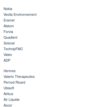
Nokia
Veolia Environnement
Eramet
Alstom
Forvia
Quadient
Solocal
TechnipFMC
Valeo
ADP
Hermes
Valerio Therapeutics
Pernod Ricard
Ubisoft
Airbus
Air Liquide
Accor