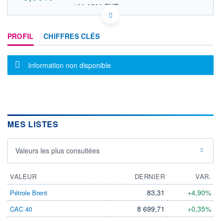
120,6520 EUR
VALEUR INDICATIVE
IL0011194789 AZRGF
DONNÉES TEMPS DIFFÉRÉ
PROFIL
CHIFFRES CLÉS
Politique d'exécution
Cotation sur les autres places
Message d'information
Information non disponible
OUVERTURE
CLÔTURE VEILLE
0,0000
139,0000
+ HAUT
+ BAS
0,0000
0,0000
VOLUME
CAPITAL ÉCHANGÉ
0
0,00%
MES LISTES
VALORISATION
17 308 MUSD
Valeurs les plus consultées
LIMITE À LA
LIMITE À LA
BAISSE
HAUSSE
0,0000
0,0000
VALEUR
DERNIER
VAR.
RENDEMENT
PER ESTIMÉ
ESTIMÉ 2026
2026
83,31
+4,90%
Pétrole Brent
-
-
8 699,71
+0,35%
CAC 40
DERNIER
ÉCHANGE