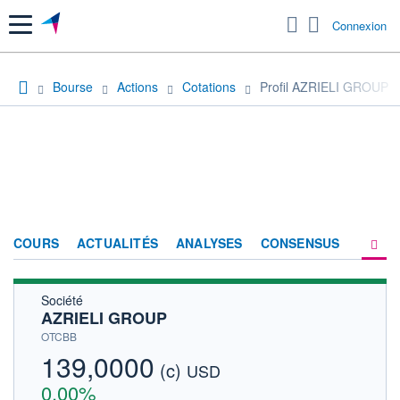
Menu
Connexion
Bourse
Actions
Cotations
Profil AZRIELI GROUP
COURS
ACTUALITÉS
ANALYSES
CONSENSUS
Société
SOCIÉTÉ
AZRIELI GROUP
HISTORIQUE
OTCBB
139,0000
(c)
ACTIONNAIRES
USD
0,00%