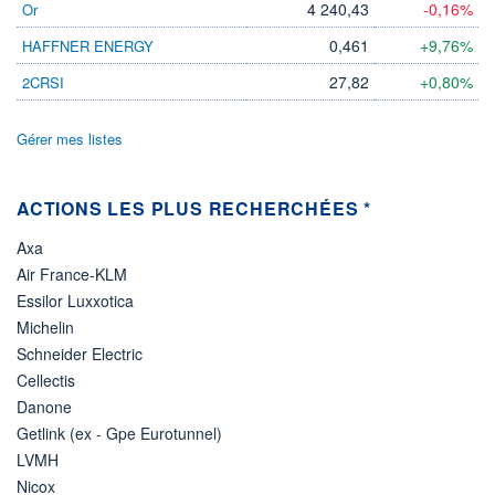
4 240,43
-0,16%
Or
22.07.26 / 17:42:45
0,461
+9,76%
HAFFNER ENERGY
ÉLIGIBILITÉ
Non éligible
27,82
+0,80%
2CRSI
Boursobank
Gérer mes listes
+ PORTEFEUILLE
+ LISTE
ACTIONS LES PLUS RECHERCHÉES *
Axa
Air France-KLM
Essilor Luxxotica
Michelin
Schneider Electric
Cellectis
Danone
Getlink (ex - Gpe Eurotunnel)
LVMH
Nicox