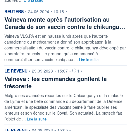
Lire la suite
information fournie par
REUTERS
•
24.06.2024
•
10:18
•
Valneva monte après l'autorisation au
Canada de son vaccin contre le chikungu…
Valneva VLS.PA est en hausse lundi après que l'autorité
canadienne du médicament a donné son approbation à la
commercialisation du vaccin contre le chikungunya développé par
laboratoire français. Le groupe, qui a commencé à
commercialiser son vaccin Ixchiq aux ...
Lire la suite
information fournie par
LE REVENU
•
29.09.2023
•
15:07
•
1
•
Valneva : les commandes gonflent la
trésorerie
Malgré ses avancées récentes sur le Chicungunya et la maladie
de Lyme et une belle commande du département de la Défense
américain, le spécialiste des vaccins peine à faire oublier ses
lenteurs et son échec sur le Covid. Son actualité. La biotech fait
l’objet de ...
Lire la suite
information fournie par
LE REVENU
•
04.09.2023
•
15:05
•