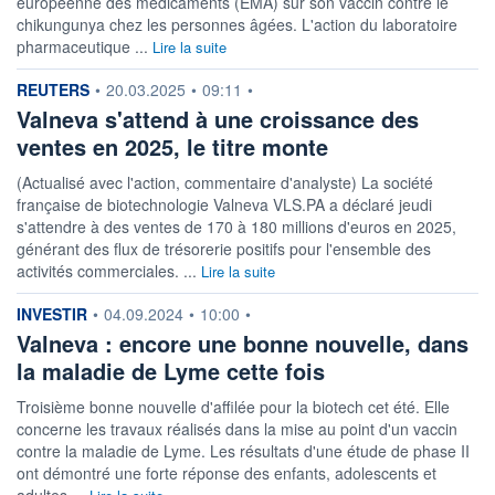
européenne des médicaments (EMA) sur son vaccin contre le
VALORISATION
DERNIER ÉCHANGE
chikungunya chez les personnes âgées. L'action du laboratoire
421 MEUR
06.08.26 / 17:35:15
pharmaceutique ...
Lire la suite
LIMITE À LA
LIMITE À LA
BAISSE
HAUSSE
information fournie par
REUTERS
•
20.03.2025
•
09:11
•
2,1100
2,3320
Valneva s'attend à une croissance des
RENDEMENT
PER ESTIMÉ
ventes en 2025, le titre monte
ESTIMÉ 2026
2026
-
-
(Actualisé avec l'action, commentaire d'analyste) La société
française de biotechnologie Valneva VLS.PA a déclaré jeudi
DERNIER
DATE
DIVIDENDE
DERNIER
s'attendre à des ventes de 170 à 180 millions d'euros en 2025,
DIVIDENDE
0,00 EUR
-
générant des flux de trésorerie positifs pour l'ensemble des
activités commerciales. ...
Lire la suite
PROCHAIN
DIVIDENDE
-
information fournie par
INVESTIR
•
04.09.2024
•
10:00
•
Valneva : encore une bonne nouvelle, dans
ÉLIGIBILITÉ
RISQUE ESG
SRD
PEA
la maladie de Lyme cette fois
25,6/100 (moyen)
PEA-PME
Troisième bonne nouvelle d'affilée pour la biotech cet été. Elle
BOURSOVIE LUX
concerne les travaux réalisés dans la mise au point d'un vaccin
CTO BUSINESS
22H
contre la maladie de Lyme. Les résultats d'une étude de phase II
ont démontré une forte réponse des enfants, adolescents et
+ ALERTE
+ PORTEFEUILLE
+ LISTE
adultes ...