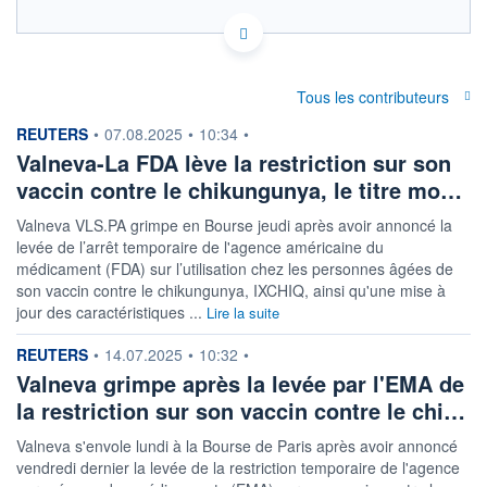
FR0004056851 VLA
ACTIONNAIRES
EURONEXT PARIS DONNÉES TEMPS RÉEL
Politique d'exécution
Cotation sur les autres places
Tous les contributeurs
information fournie par
REUTERS
•
07.08.2025
•
10:34
•
2,30
Valneva-La FDA lève la restriction sur son
vaccin contre le chikungunya, le titre mo…
2,25
Valneva VLS.PA grimpe en Bourse jeudi après avoir annoncé la
2,20
levée de l’arrêt temporaire de l'agence américaine du
11h51
14h42
17h33
médicament (FDA) sur l’utilisation chez les personnes âgées de
son vaccin contre le chikungunya, IXCHIQ, ainsi qu'une mise à
SECTEUR
INDICE DE RÉFÉRENCE
jour des caractéristiques ...
Lire la suite
Biotechnologie
SBF 120
information fournie par
REUTERS
•
14.07.2025
•
10:32
•
OUVERTURE
CLÔTURE VEILLE
Valneva grimpe après la levée par l'EMA de
2,2400
2,2310
la restriction sur son vaccin contre le chi…
+ HAUT
+ BAS
2,2800
2,2130
Valneva s'envole lundi à la Bourse de Paris après avoir annoncé
VOLUME
CAPITAL ÉCHANGÉ
vendredi dernier la levée de la restriction temporaire de l'agence
345 073
0,18%