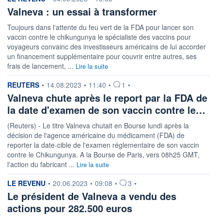
Valneva : un essai à transformer
Toujours dans l'attente du feu vert de la FDA pour lancer son
vaccin contre le chikungunya le spécialiste des vaccins pour
voyageurs convainc des investisseurs américains de lui accorder
un financement supplémentaire pour couvrir entre autres, ses
frais de lancement, ...
Lire la suite
information fournie par
REUTERS
•
14.08.2023
•
11:40
•
1
•
Valneva chute après le report par la FDA de
la date d'examen de son vaccin contre le…
(Reuters) - Le titre Valneva chutait en Bourse lundi après la
décision de l'agence américaine du médicament (FDA) de
reporter la date-cible de l'examen réglementaire de son vaccin
contre le Chikungunya. A la Bourse de Paris, vers 08h25 GMT,
l'action du fabricant ...
Lire la suite
information fournie par
LE REVENU
•
20.06.2023
•
09:08
•
3
•
Le président de Valneva a vendu des
actions pour 282.500 euros