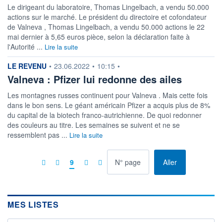
Le dirigeant du laboratoire, Thomas Lingelbach, a vendu 50.000
actions sur le marché. Le président du directoire et cofondateur
de Valneva , Thomas Lingelbach, a vendu 50.000 actions le 22
mai dernier à 5,65 euros pièce, selon la déclaration faite à
l'Autorité ...
Lire la suite
information fournie par
LE REVENU
•
23.06.2022
•
10:15
•
Valneva : Pfizer lui redonne des ailes
Les montagnes russes continuent pour Valneva . Mais cette fois
dans le bon sens. Le géant américain Pfizer a acquis plus de 8%
du capital de la biotech franco-autrichienne. De quoi redonner
des couleurs au titre. Les semaines se suivent et ne se
ressemblent pas ...
Lire la suite
à la page
9
Aller
MES LISTES