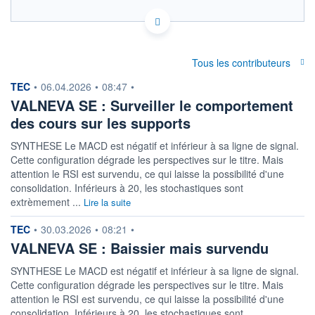
FR0004056851 VLA
ACTIONNAIRES
EURONEXT PARIS DONNÉES TEMPS RÉEL
Politique d'exécution
Cotation sur les autres places
Tous les contributeurs
information fournie par
TEC
•
06.04.2026
•
08:47
•
2,30
VALNEVA SE : Surveiller le comportement
des cours sur les supports
2,25
SYNTHESE Le MACD est négatif et inférieur à sa ligne de signal.
2,20
Cette configuration dégrade les perspectives sur le titre. Mais
11h51
14h42
17h33
attention le RSI est survendu, ce qui laisse la possibilité d'une
consolidation. Inférieurs à 20, les stochastiques sont
SECTEUR
INDICE DE RÉFÉRENCE
extrèmement ...
Lire la suite
Biotechnologie
SBF 120
information fournie par
TEC
•
30.03.2026
•
08:21
•
OUVERTURE
CLÔTURE VEILLE
VALNEVA SE : Baissier mais survendu
2,2400
2,2310
+ HAUT
+ BAS
SYNTHESE Le MACD est négatif et inférieur à sa ligne de signal.
2,2800
2,2130
Cette configuration dégrade les perspectives sur le titre. Mais
VOLUME
CAPITAL ÉCHANGÉ
attention le RSI est survendu, ce qui laisse la possibilité d'une
345 073
0,18%
consolidation. Inférieurs à 20, les stochastiques sont