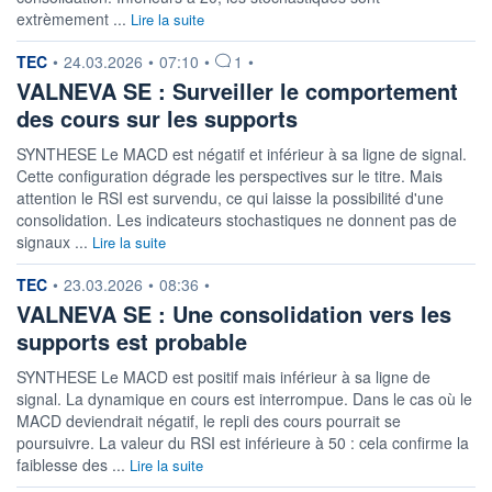
VALORISATION
DERNIER ÉCHANGE
extrèmement ...
Lire la suite
421 MEUR
06.08.26 / 17:35:15
information fournie par
TEC
•
24.03.2026
•
07:10
•
1
•
LIMITE À LA
LIMITE À LA
BAISSE
HAUSSE
VALNEVA SE : Surveiller le comportement
2,1100
2,3320
des cours sur les supports
RENDEMENT
PER ESTIMÉ
ESTIMÉ 2026
2026
SYNTHESE Le MACD est négatif et inférieur à sa ligne de signal.
-
-
Cette configuration dégrade les perspectives sur le titre. Mais
attention le RSI est survendu, ce qui laisse la possibilité d'une
DERNIER
DATE
DIVIDENDE
DERNIER
consolidation. Les indicateurs stochastiques ne donnent pas de
DIVIDENDE
0,00 EUR
-
signaux ...
Lire la suite
PROCHAIN
information fournie par
TEC
•
23.03.2026
•
08:36
•
DIVIDENDE
-
VALNEVA SE : Une consolidation vers les
supports est probable
ÉLIGIBILITÉ
RISQUE ESG
SRD
PEA
25,6/100 (moyen)
SYNTHESE Le MACD est positif mais inférieur à sa ligne de
PEA-PME
signal. La dynamique en cours est interrompue. Dans le cas où le
BOURSOVIE LUX
MACD deviendrait négatif, le repli des cours pourrait se
CTO BUSINESS
22H
poursuivre. La valeur du RSI est inférieure à 50 : cela confirme la
faiblesse des ...
Lire la suite
+ ALERTE
+ PORTEFEUILLE
+ LISTE