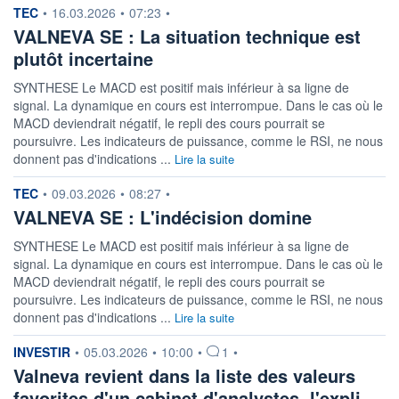
information fournie par
TEC
•
16.03.2026
•
07:23
•
VALNEVA SE : La situation technique est
plutôt incertaine
SYNTHESE Le MACD est positif mais inférieur à sa ligne de
signal. La dynamique en cours est interrompue. Dans le cas où le
MACD deviendrait négatif, le repli des cours pourrait se
poursuivre. Les indicateurs de puissance, comme le RSI, ne nous
donnent pas d'indications ...
Lire la suite
information fournie par
TEC
•
09.03.2026
•
08:27
•
VALNEVA SE : L'indécision domine
SYNTHESE Le MACD est positif mais inférieur à sa ligne de
signal. La dynamique en cours est interrompue. Dans le cas où le
MACD deviendrait négatif, le repli des cours pourrait se
poursuivre. Les indicateurs de puissance, comme le RSI, ne nous
donnent pas d'indications ...
Lire la suite
information fournie par
INVESTIR
•
05.03.2026
•
10:00
•
1
•
Valneva revient dans la liste des valeurs
favorites d'un cabinet d'analystes, l'expli…