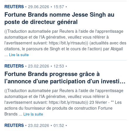
6 062 MUSD
information fournie par
REUTERS
•
29.06.2026
•
15:57
•
LIMITE À LA
LIMITE À LA
Fortune Brands nomme Jesse Singh au
BAISSE
HAUSSE
0,000
0,000
poste de directeur général
RENDEMENT
PER ESTIMÉ
((Traduction automatisée par Reuters à l'aide de l'apprentissage
ESTIMÉ 2026
2026
2,11%
15,87
automatique et de l'IA générative, veuillez vous référer à
l'avertissement suivant: https://bit.ly/rtrsauto)) (actualités avec des
DERNIER
citations, le parcours de Singh et le cours de l'action) par Abigail
ÉCHANGE
07.08.26 / 22:00:00
...
Lire la suite
ÉLIGIBILITÉ
RISQUE ESG
information fournie par
REUTERS
•
23.02.2026
•
12:53
•
BOURSOVIE LUX
24,5/100 (moyen)
Fortune Brands progresse grâce à
l'annonce d'une participation d'un investi…
+ PORTEFEUILLE
+ LISTE
((Traduction automatisée par Reuters à l'aide de l'apprentissage
automatique et de l'IA générative, veuillez vous référer à
l'avertissement suivant: https://bit.ly/rtrsauto)) 23 février - ** Les
actions du fournisseur de produits de construction Fortune
Brands ...
Lire la suite
information fournie par
REUTERS
•
23.02.2026
•
01:52
•