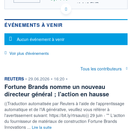
43,915 EUR
VALEUR INDICATIVE
US34964C1062 FBIN
DONNÉES TEMPS DIFFÉRÉ
ÉVÉNEMENTS À VENIR
Politique d'exécution
Cotation sur les autres places
Message d'information
Aucun événement à venir
53
Voir plus d'événements
52
51
Tous les contributeurs
50
17h40
19h50
information fournie par
REUTERS
•
29.06.2026
•
16:20
•
Fortune Brands nomme un nouveau
OUVERTURE
CLÔTURE VEILLE
0,000
50,400
directeur général ; l'action en hausse
+ HAUT
+ BAS
52,025
50,380
((Traduction automatisée par Reuters à l'aide de l'apprentissage
automatique et de l'IA générative, veuillez vous référer à
VOLUME
CAPITAL ÉCHANGÉ
l'avertissement suivant: https://bit.ly/rtrsauto)) 29 juin - ** L'action
1 226 080
1,03%
du fournisseur de matériaux de construction Fortune Brands
VALORISATION
CAPI.
Innovations ...
Lire la suite
BOURSIÈRE
6 059 MUSD