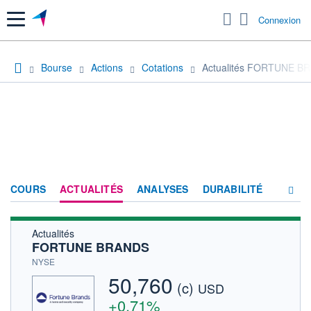
Menu
Connexion
Bourse
Actions
Cotations
Actualités FORTUNE B
COURS
ACTUALITÉS
ANALYSES
DURABILITÉ
Actualités
CONSENSUS
FORTUNE BRANDS
SOCIÉTÉ
NYSE
50,760
(c)
HISTORIQUE
USD
+0,71%
ACTIONNAIRES