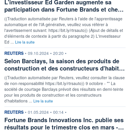
L'investisseur Ed Garden augmente sa
participation dans Fortune Brands et che…
((Traduction automatisée par Reuters à l'aide de l'apprentissage
automatique et de l'IA générative, veuillez vous référer à
l'avertissement suivant: https://bit.ly/rtrsauto)) (Ajout de détails et
d'éléments de contexte à partir du paragraphe 2) L'investisseur
Ed ...
Lire la suite
information fournie par
REUTERS
•
09.10.2024
•
20:20
•
Selon Barclays, la saison des produits de
construction et des constructeurs d'habit…
((Traduction automatisée par Reuters, veuillez consulter la clause
de non-responsabilité https://bit.ly/rtrsauto)) 9 octobre - ** La
société de courtage Barclays prévoit des résultats en demi-teinte
pour les produits de construction et les constructeurs
d'habitations ...
Lire la suite
information fournie par
REUTERS
•
01.05.2024
•
00:14
•
Fortune Brands Innovations Inc. publie ses
résultats pour le trimestre clos en mars -…