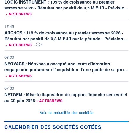
LOGIC INSTRUMENT : 105 % de croissance au premier
in
semestre 2026 - Résultat net positif de 0,5 M EUR - Prévisio…
•
ACTUSNEWS
17:45
ARCHOS : 118 % de croissance au premier semestre 2026 -
inf
Résultat net positif de 0,8 M EUR sur la période - Prévision…
•
ACTUSNEWS
•
1
08:00
NEOVACS : Néovacs a accepté une lettre d'intention
inf
engageante portant sur l'acquisition d'une partie de sa pro…
•
ACTUSNEWS
07:30
NETGEM : Mise à disposition du rapport financier semestriel
information fournie par
au 30 juin 2026
•
ACTUSNEWS
Voir les actualités des sociétés
CALENDRIER DES SOCIÉTÉS COTÉES