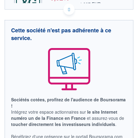
4,237 EUR
VALEUR INDICATIVE
GB00BKFB1C65 MNG
DONNÉES TEMPS DIFFÉRÉ
Cette société n'est pas adhérente à ce
Politique d'exécution
service.
Cotation sur les autres places
370
365
360
11h51
14h42
17h33
OUVERTURE
CLÔTURE VEILLE
Sociétés cotées, profitez de l'audience de Boursorama
364,100
364,100
!
+ HAUT
+ BAS
Intégrez votre espace actionnaires sur
le site Internet
367,000
360,900
numéro un de la Finance en France
et assurez-vous de
VOLUME
CAPITAL ÉCHANGÉ
toucher directement les investisseurs individuels
.
7 016 945
0,29%
VALORISATION
DERNIER ÉCHANGE
Bénéficiez d'une présence sur le portail Boursorama.com