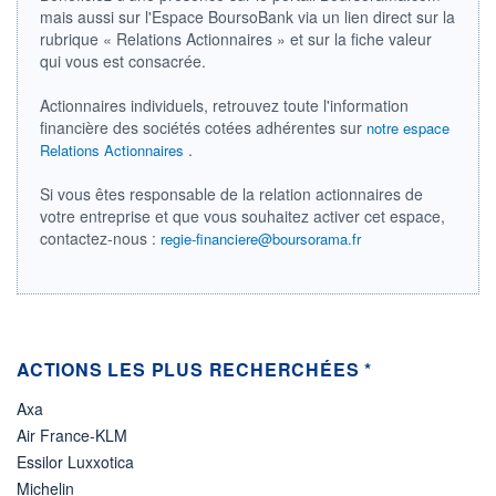
874 720 MGBX
07.08.26 / 17:43:42
mais aussi sur l'Espace BoursoBank via un lien direct sur la
rubrique « Relations Actionnaires » et sur la fiche valeur
LIMITE À LA
LIMITE À LA
BAISSE
HAUSSE
qui vous est consacrée.
0,000
0,000
Actionnaires individuels, retrouvez toute l'information
RENDEMENT
PER ESTIMÉ
ESTIMÉ 2026
2026
financière des sociétés cotées adhérentes sur
notre espace
-
-
.
Relations Actionnaires
DERNIER
DATE
DIVIDENDE
DERNIER
Si vous êtes responsable de la relation actionnaires de
DIVIDENDE
0,00 GBX
votre entreprise et que vous souhaitez activer cet espace,
-
contactez-nous :
regie-financiere@boursorama.fr
PROCHAIN
DIVIDENDE
-
ÉLIGIBILITÉ
RISQUE ESG
BOURSOVIE LUX
22,4/100 (moyen)
CTO BUSINESS
ACTIONS LES PLUS RECHERCHÉES *
Axa
+ PORTEFEUILLE
+ LISTE
Air France-KLM
Essilor Luxxotica
Michelin