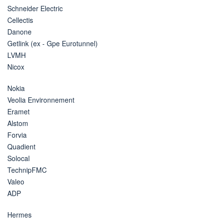
Schneider Electric
Cellectis
Danone
Getlink (ex - Gpe Eurotunnel)
LVMH
Nicox
Nokia
Veolia Environnement
Eramet
Alstom
Forvia
Quadient
Solocal
TechnipFMC
Valeo
ADP
Hermes