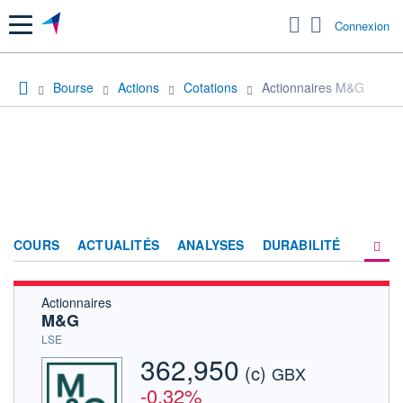
Menu
Connexion
Bourse
Actions
Cotations
Actionnaires M&G
COURS
ACTUALITÉS
ANALYSES
DURABILITÉ
Actionnaires
CONSENSUS
M&G
SOCIÉTÉ
LSE
362,950
(c)
HISTORIQUE
GBX
-0,32%
ACTIONNAIRES