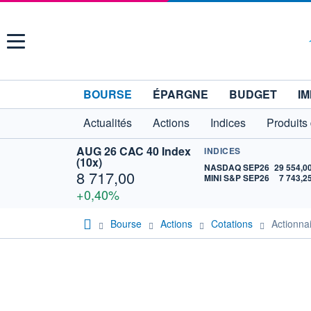
Menu
BOURSE
ÉPARGNE
BUDGET
IM
Actualités
Actions
Indices
Produits
AUG 26 CAC 40 Index
INDICES
(10x)
NASDAQ SEP26
29 554,0
8 717,00
MINI S&P SEP26
7 743,2
+0,40%
Bourse
Actions
Cotations
Actionn