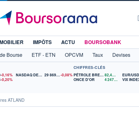
MOBILIER
IMPÔTS
ACTU
BOURSOBANK
 de Bourse
ETF - ETN
OPCVM
Taux
Devises
CHIFFRES-CLÉS
0
-0,16%
NASDAQ DEC26
29 869,50
-0,08%
PÉTROLE BRENT
82,43
$US
EUR/US
5
-0,20%
ONCE D'OR
4 247,11
$US
VIX INDE
aires ATLAND