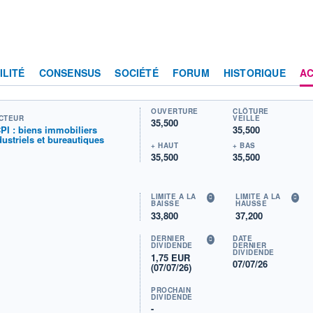
ILITÉ
CONSENSUS
SOCIÉTÉ
FORUM
HISTORIQUE
AC
OUVERTURE
CLÔTURE
CTEUR
VEILLE
35,500
PI : biens immobiliers
35,500
dustriels et bureautiques
+ HAUT
+ BAS
35,500
35,500
LIMITE À LA
LIMITE À LA
BAISSE
HAUSSE
33,800
37,200
DERNIER
DATE
DIVIDENDE
DERNIER
DIVIDENDE
1,75 EUR
07/07/26
(07/07/26)
PROCHAIN
DIVIDENDE
-