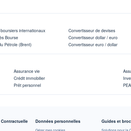
 boursiers internationaux
Convertisseur de devises
ès Bourse
Convertisseur dollar / euro
u Pétrole (Brent)
Convertisseur euro / dollar
Assurance vie
Assu
Crédit immobilier
Inve
Prêt personnel
PE
Contractuelle
Données personnelles
Guides et bro
Gérer mes cookies
Solutions pour la C