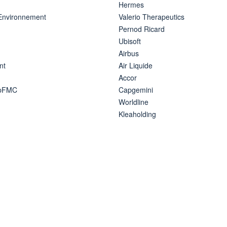
Hermes
 Environnement
Valerio Therapeutics
Pernod Ricard
Ubisoft
Airbus
nt
Air Liquide
Accor
ipFMC
Capgemini
Worldline
Kleaholding