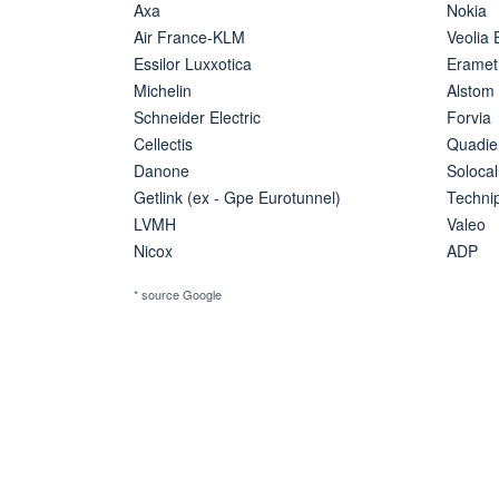
Axa
Nokia
Air France-KLM
Veolia
Essilor Luxxotica
Eramet
Michelin
Alstom
Schneider Electric
Forvia
Cellectis
Quadie
Danone
Solocal
Getlink (ex - Gpe Eurotunnel)
Techn
LVMH
Valeo
Nicox
ADP
* source Google