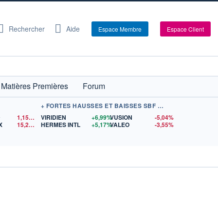
Rechercher
Aide
Espace Membre
Espace Client
Matières Premières
Forum
+ FORTES HAUSSES ET BAISSES SBF 120
D
1,1522
$US
VIRIDIEN
+6,99%
VUSION
-5,04%
X
15,25
$US
HERMES INTL
+5,17%
VALEO
-3,55%