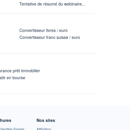
Tentative de résumé du webinaire...
Convertisseur livres / euro
Convertisseur franc suisse / euro
rance prêt immobilier
stir en bourse
A
chures
Nos sites
lientèle Fragile
Affiliation