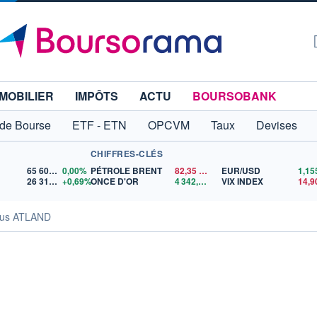
MOBILIER
IMPÔTS
ACTU
BOURSOBANK
 de Bourse
ETF - ETN
OPCVM
Taux
Devises
CHIFFRES-CLÉS
65 606,71
0,00%
PÉTROLE BRENT
82,35
$US
EUR/USD
26 319,45
+0,69%
ONCE D'OR
4 342,26
$US
VIX INDEX
14,9
us ATLAND