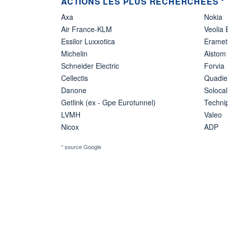
ACTIONS LES PLUS RECHERCHÉES *
Axa
Nokia
Air France-KLM
Veolia
Essilor Luxxotica
Eramet
Michelin
Alstom
Schneider Electric
Forvia
Cellectis
Quadie
Danone
Solocal
Getlink (ex - Gpe Eurotunnel)
Techn
LVMH
Valeo
Nicox
ADP
* source Google