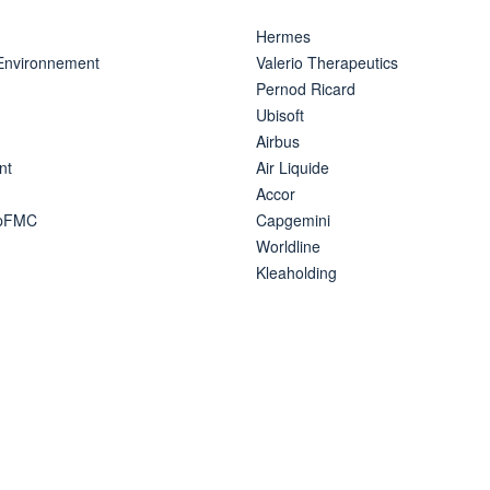
Hermes
 Environnement
Valerio Therapeutics
Pernod Ricard
Ubisoft
Airbus
nt
Air Liquide
Accor
ipFMC
Capgemini
Worldline
Kleaholding