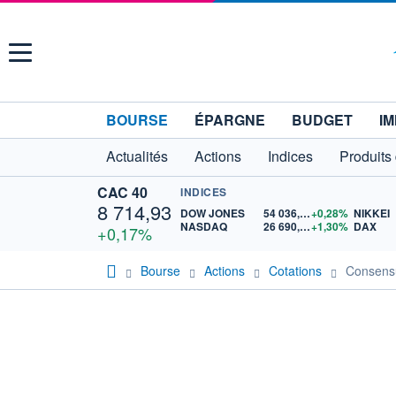
Menu
BOURSE
ÉPARGNE
BUDGET
IM
Actualités
Actions
Indices
Produits
CAC 40
INDICES
8 714,93
DOW JONES
54 036,93
+0,28%
NIKKEI
NASDAQ
26 690,62
+1,30%
DAX
+0,17%
Bourse
Actions
Cotations
Consens