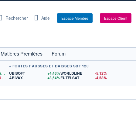
Rechercher
Aide
Espace Membre
Espace Client
Matières Premières
Forum
+ FORTES HAUSSES ET BAISSES SBF 120
1,1559
$US
UBISOFT
+4,43%
WORLDLINE
-5,12%
0
$US
ABIVAX
+3,54%
EUTELSAT
-4,58%