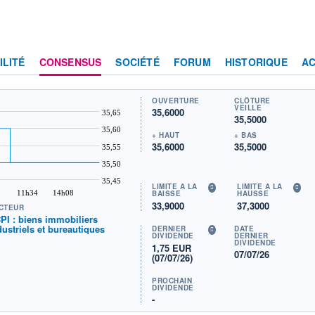
ILITÉ
CONSENSUS
SOCIÉTÉ
FORUM
HISTORIQUE
AC
OUVERTURE
CLÔTURE
VEILLE
35,6000
35,65
35,5000
35,60
+ HAUT
+ BAS
35,6000
35,5000
35,55
35,50
35,45
LIMITE À LA
LIMITE À LA
11h34
14h08
BAISSE
HAUSSE
33,9000
37,3000
CTEUR
PI : biens immobiliers
dustriels et bureautiques
DERNIER
DATE
DIVIDENDE
DERNIER
DIVIDENDE
1,75 EUR
07/07/26
(07/07/26)
PROCHAIN
DIVIDENDE
-