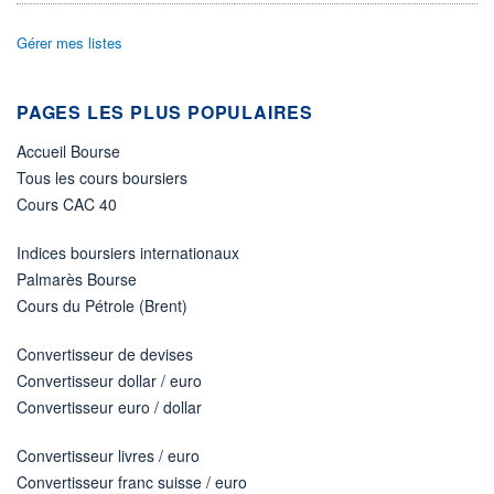
VALORISATION
DERNIER ÉCHANGE
159 MEUR
07.08.26 / 16:43:17
Gérer mes listes
LIMITE À LA
LIMITE À LA
BAISSE
HAUSSE
33,9000
37,3000
PAGES LES PLUS POPULAIRES
RENDEMENT
PER ESTIMÉ
Accueil Bourse
ESTIMÉ 2026
2026
-
-
Tous les cours boursiers
Cours CAC 40
DERNIER
DATE
DIVIDENDE
DERNIER
DIVIDENDE
1,75 EUR (07/07/26)
07/07/26
Indices boursiers internationaux
Palmarès Bourse
PROCHAIN
DIVIDENDE
Cours du Pétrole (Brent)
-
ÉLIGIBILITÉ
RISQUE ESG
Convertisseur de devises
PEA
CTO BUSINESS
-
Convertisseur dollar / euro
Convertisseur euro / dollar
+ ALERTE
+ PORTEFEUILLE
+ LISTE
Convertisseur livres / euro
Convertisseur franc suisse / euro