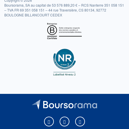
Copyright © 2026
Boursorama, SA au capital de 53 576 889,20 € – RCS Nanterre 351 058 151
– TVA FR 69 351 058 151 – 44 rue Traversière, CS 80134, 92772
BOULOGNE BILLANCOURT CEDEX
Boursorama sur Facebook
Boursorama sur X
Boursorama sur Youtu