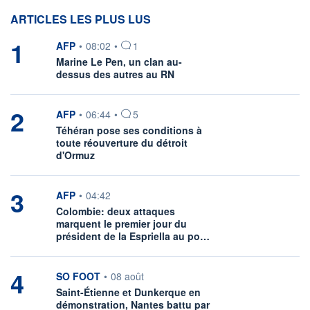
ARTICLES LES PLUS LUS
1
information fournie par
AFP
•
08:02
•
1
Marine Le Pen, un clan au-
dessus des autres au RN
2
information fournie par
AFP
•
06:44
•
5
Téhéran pose ses conditions à
toute réouverture du détroit
d'Ormuz
3
information fournie par
AFP
•
04:42
Colombie: deux attaques
marquent le premier jour du
président de la Espriella au po…
4
information fournie par
SO FOOT
•
08 août
Saint-Étienne et Dunkerque en
démonstration, Nantes battu par