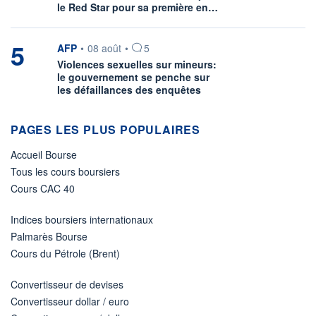
le Red Star pour sa première en…
5
information fournie par
AFP
•
08 août
•
5
Violences sexuelles sur mineurs:
le gouvernement se penche sur
les défaillances des enquêtes
PAGES LES PLUS POPULAIRES
Accueil Bourse
Tous les cours boursiers
Cours CAC 40
Indices boursiers internationaux
Palmarès Bourse
Cours du Pétrole (Brent)
Convertisseur de devises
Convertisseur dollar / euro