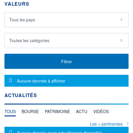
VALEURS
Tous les pays
Toutes les catégories
Filtrer
Message d'information
Aucune donnée à afficher
ACTUALITÉS
TOUS
BOURSE
PATRIMOINE
ACTU
VIDÉOS
Les + pertinentes
Message d'information
Aucune donnée n'est actuellement disponible.