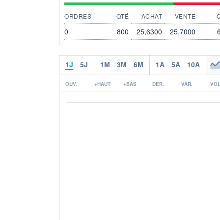
ORDRES
QTÉ
ACHAT
VENTE
0
800
25,6300
25,7000
1J
5J
1M
3M
6M
1A
5A
10A
OUV.
+HAUT
+BAS
DER.
VAR.
VOL