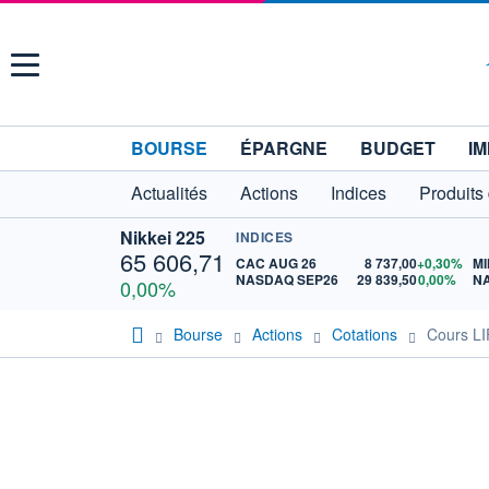
Menu
BOURSE
ÉPARGNE
BUDGET
IM
Actualités
Actions
Indices
Produits
Nikkei 225
INDICES
65 606,71
CAC AUG 26
8 737,00
+0,30%
MI
NASDAQ SEP26
29 839,50
0,00%
N
0,00%
Bourse
Actions
Cotations
Cours L