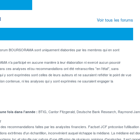
M
Voir tous les forums
e forum BOURSORAMA sont uniquement élaborées par les membres qui en sont
MA n'a participé en aucune manière à leur élaboration ni exercé aucun pouvoir
dans ces analyses et/ou recommandations ont été retranscrites "en l'état", sans
ui y sont exprimées sont celles de leurs auteurs et ne sauraient refléter le point de vue
on contenue, ni les analyses qui y sont exprimées ne sauraient engager la
BTIG, Cantor Fitzgerald, Deutsche Bank Research, Raymond James
 une fois dans l'année :
t
 recommandations faites par les analystes financiers. Factset JCF préconise l'utilisation 
tions extrêmes d'un échantillon, inconvénient auquel échappe la médiane. La médiane est donc
stems Inc et résulte par nature d'une diffusion de plusieurs opinions d'analystes. Il est 