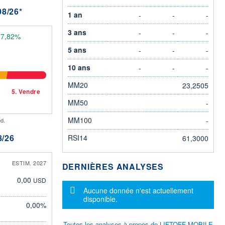
8/26*
1 an
-
-
-
3 ans
-
-
-
37,82%
5 ans
-
-
-
10 ans
-
-
-
MM20
23,2505
5.
Vendre
MM50
-
MM100
-
d.
/26
RSI14
61,3000
ESTIM. 2027
DERNIÈRES ANALYSES
0,00
USD
Message d'information
Aucune donnée n'est actuellement
disponible.
0,00%
Toutes les analyses à propos de LIFTOFF MOBILE