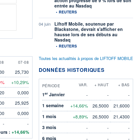
action progresse de 9 % lors de son
entrée au Nasdaq
information fournie par
•
REUTERS
Liftoff Mobile, soutenue par
04 juin
Blackstone, devrait s'afficher en
hausse lors de ses débuts au
Nasdaq
information fournie par
•
REUTERS
Toutes les actualités à propos de LIFTOFF MOBILE
AUGUST
7 AUGUST
08
07-08
DONNÉES HISTORIQUES
30
25,730
9%
+10,29%
VAR.
+ HAUT
+ BAS
PÉRIODE
20
0,000
er
1
Janvier
-
-
-
00
25,925
1 semaine
+14,66%
26,5000
21,6000
00
0,000
1 mois
+8,89%
26,5000
21,4300
-
-
3 mois
-
-
-
ours :
+14,66%
6 mois
-
-
-