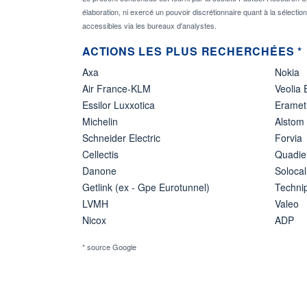
élaboration, ni exercé un pouvoir discrétionnaire quant à la sélectio
accessibles via les bureaux d'analystes.
ACTIONS LES PLUS RECHERCHÉES *
Axa
Nokia
Air France-KLM
Veolia
Essilor Luxxotica
Eramet
Michelin
Alstom
Schneider Electric
Forvia
Cellectis
Quadie
Danone
Solocal
Getlink (ex - Gpe Eurotunnel)
Techn
LVMH
Valeo
Nicox
ADP
* source Google