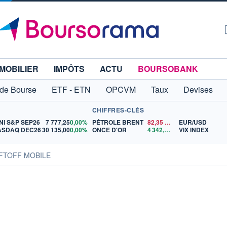
MOBILIER
IMPÔTS
ACTU
BOURSOBANK
 de Bourse
ETF - ETN
OPCVM
Taux
Devises
CHIFFRES-CLÉS
NI S&P SEP26
7 777,25
0,00%
PÉTROLE BRENT
82,35
$US
EUR/USD
ASDAQ DEC26
30 135,00
0,00%
ONCE D'OR
4 342,26
$US
VIX INDEX
IFTOFF MOBILE