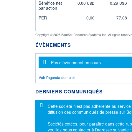
Bénéfice net
0,00
0,29
USD
USD
par action
PER
0,00
77,68
Copyright © 2026 FactSet Research Systems Inc. All rights reserve
ÉVÈNEMENTS
Message d'information
Pas d'évènement en cours
Voir l'agenda complet
DERNIERS COMMUNIQUÉS
Message d'information
Cette société n'est pas adhérente au service
diffusion des communiqués de presse sur B
Sociétés cotées, pour paraître dans cette rub
veuillez nous contacter à l'adresse suivante 