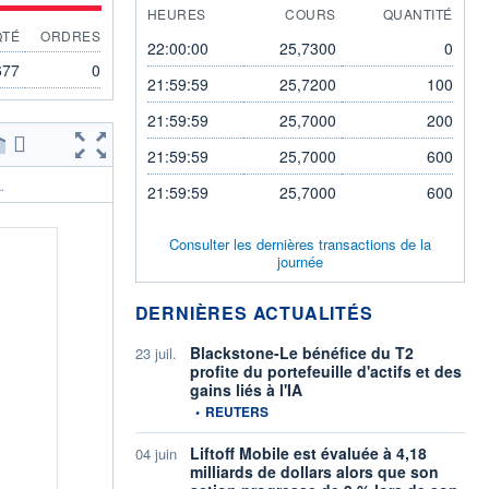
HEURES
COURS
QUANTITÉ
QTÉ
ORDRES
22:00:00
25,7300
0
677
0
21:59:59
25,7200
100
21:59:59
25,7000
200
21:59:59
25,7000
600
.
21:59:59
25,7000
600
Consulter les dernières transactions de la
journée
DERNIÈRES ACTUALITÉS
Blackstone-Le bénéfice du T2
23 juil.
profite du portefeuille d'actifs et des
gains liés à l'IA
information fournie par
•
REUTERS
Liftoff Mobile est évaluée à 4,18
04 juin
milliards de dollars alors que son