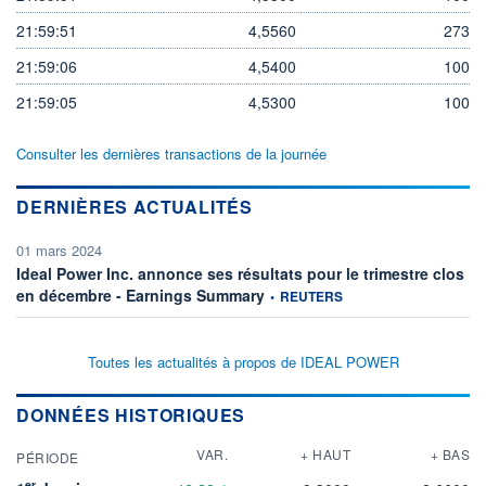
21:59:51
4,5560
273
21:59:06
4,5400
100
21:59:05
4,5300
100
Consulter les dernières transactions de la journée
DERNIÈRES ACTUALITÉS
01 mars 2024
Ideal Power Inc. annonce ses résultats pour le trimestre clos
information fournie par
en décembre - Earnings Summary
•
REUTERS
Toutes les actualités à propos de IDEAL POWER
DONNÉES HISTORIQUES
VAR.
+ HAUT
+ BAS
PÉRIODE
er