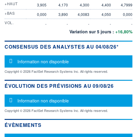
+HAUT
3,905
4,170
4,300
4,400
4,7999
+BAS
0,000
3,890
4,0083
4,050
0,000
VOL.
-
-
-
-
-
Variation sur 5 jours :
+16,80%
CONSENSUS DES ANALYSTES AU 04/08/26*
Message d'information
Information non disponible
Copyright © 2026 FactSet Research Systems Inc. All rights reserved.
ÉVOLUTION DES PRÉVISIONS AU 09/08/26
Message d'information
Information non disponible
Copyright © 2026 FactSet Research Systems Inc. All rights reserved.
ÉVÈNEMENTS