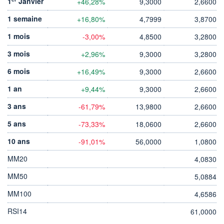
1
Janvier
+46,28%
9,3000
2,6600
1 semaine
+16,80%
4,7999
3,8700
1 mois
-3,00%
4,8500
3,2800
3 mois
+2,96%
9,3000
3,2800
6 mois
+16,49%
9,3000
2,6600
1 an
+9,44%
9,3000
2,6600
3 ans
-61,79%
13,9800
2,6600
5 ans
-73,33%
18,0600
2,6600
10 ans
-91,01%
56,0000
1,0800
MM20
4,0830
MM50
5,0884
MM100
4,6586
RSI14
61,0000