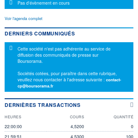
Message d'information
Pas d'évènement en cours
Voir l'agenda complet
DERNIERS COMMUNIQUÉS
Message d'information
Cette société n'est pas adhérente au service de
diffusion des communiqués de presse sur
Boursorama.
Sociétés cotées, pour paraître dans cette rubrique,
veuillez nous contacter à l'adresse suivante :
contact-
cp@boursorama.fr
DERNIÈRES TRANSACTIONS
HEURES
COURS
QUANTITÉ
22:00:00
4,5200
0
21:59:51
4,5300
100