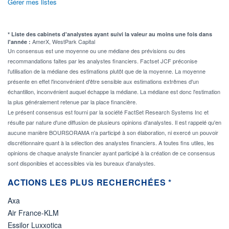
Gérer mes listes
* Liste des cabinets d'analystes ayant suivi la valeur au moins une fois dans
AmerX, WestPark Capital
l'année :
Un consensus est une moyenne ou une médiane des prévisions ou des
recommandations faites par les analystes financiers. Factset JCF préconise
l'utilisation de la médiane des estimations plutôt que de la moyenne. La moyenne
présente en effet l'inconvénient d'être sensible aux estimations extrêmes d'un
échantillon, inconvénient auquel échappe la médiane. La médiane est donc l'estimation
la plus généralement retenue par la place financière.
Le présent consensus est fourni par la société FactSet Research Systems Inc et
résulte par nature d'une diffusion de plusieurs opinions d'analystes. Il est rappelé qu'en
aucune manière BOURSORAMA n'a participé à son élaboration, ni exercé un pouvoir
discrétionnaire quant à la sélection des analystes financiers. A toutes fins utiles, les
opinions de chaque analyste financier ayant participé à la création de ce consensus
sont disponibles et accessibles via les bureaux d'analystes.
ACTIONS LES PLUS RECHERCHÉES *
Axa
Air France-KLM
Essilor Luxxotica