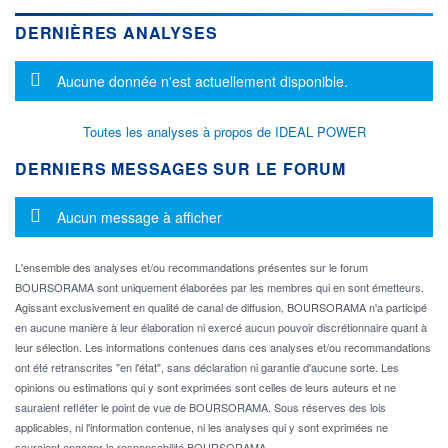
DERNIÈRES ANALYSES
Message d'information
Aucune donnée n'est actuellement disponible.
Toutes les analyses à propos de IDEAL POWER
DERNIERS MESSAGES SUR LE FORUM
Message d'information
Aucun message à afficher
L'ensemble des analyses et/ou recommandations présentes sur le forum
BOURSORAMA sont uniquement élaborées par les membres qui en sont émetteurs.
Agissant exclusivement en qualité de canal de diffusion, BOURSORAMA n'a participé
en aucune manière à leur élaboration ni exercé aucun pouvoir discrétionnaire quant à
leur sélection. Les informations contenues dans ces analyses et/ou recommandations
ont été retranscrites "en l'état", sans déclaration ni garantie d'aucune sorte. Les
opinions ou estimations qui y sont exprimées sont celles de leurs auteurs et ne
sauraient refléter le point de vue de BOURSORAMA. Sous réserves des lois
applicables, ni l'information contenue, ni les analyses qui y sont exprimées ne
sauraient engager la responsabilité BOURSORAMA.