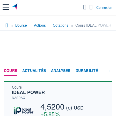
Menu
Connexion
Bourse
Actions
Cotations
Cours IDEAL POWER
COURS
ACTUALITÉS
ANALYSES
DURABILITÉ
Cours
CONSENSUS
IDEAL POWER
SOCIÉTÉ
NASDAQ
4,5200
(c)
HISTORIQUE
USD
+5,85%
ACTIONNAIRES