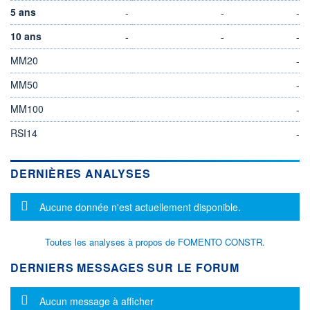
5 ans
-
-
-
10 ans
-
-
-
MM20
-
MM50
-
MM100
-
RSI14
-
DERNIÈRES ANALYSES
Message d'information
Aucune donnée n'est actuellement disponible.
Toutes les analyses à propos de FOMENTO CONSTR.
DERNIERS MESSAGES SUR LE FORUM
Message d'information
Aucun message à afficher