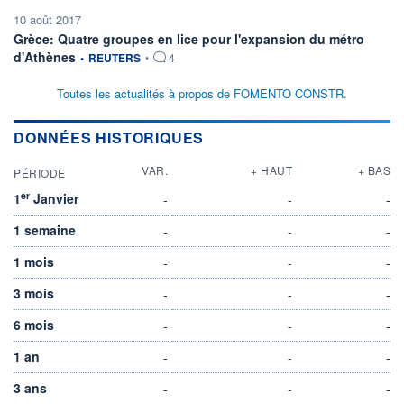
10 août 2017
Grèce: Quatre groupes en lice pour l'expansion du métro
information fournie par
d'Athènes
•
REUTERS
•
4
Toutes les actualités à propos de FOMENTO CONSTR.
DONNÉES HISTORIQUES
VAR.
+ HAUT
+ BAS
PÉRIODE
er
1
Janvier
-
-
-
1 semaine
-
-
-
1 mois
-
-
-
3 mois
-
-
-
6 mois
-
-
-
1 an
-
-
-
3 ans
-
-
-