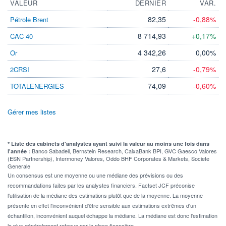
VALEUR
DERNIER
VAR.
82,35
-0,88%
Pétrole Brent
8 714,93
+0,17%
CAC 40
4 342,26
0,00%
Or
27,6
-0,79%
2CRSI
74,09
-0,60%
TOTALENERGIES
Gérer mes listes
* Liste des cabinets d'analystes ayant suivi la valeur au moins une fois dans
Banco Sabadell, Bernstein Research, CaixaBank BPI, GVC Gaesco Valores
l'année :
(ESN Partnership), Intermoney Valores, Oddo BHF Corporates & Markets, Societe
Generale
Un consensus est une moyenne ou une médiane des prévisions ou des
recommandations faites par les analystes financiers. Factset JCF préconise
l'utilisation de la médiane des estimations plutôt que de la moyenne. La moyenne
présente en effet l'inconvénient d'être sensible aux estimations extrêmes d'un
échantillon, inconvénient auquel échappe la médiane. La médiane est donc l'estimation
la plus généralement retenue par la place financière.