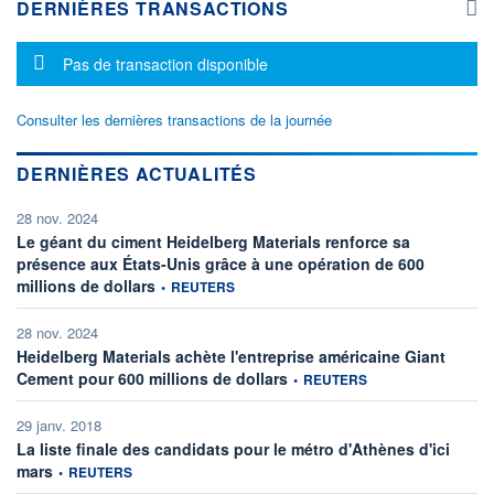
DERNIÈRES TRANSACTIONS
Message d'information
Pas de transaction disponible
Consulter les dernières transactions de la journée
DERNIÈRES ACTUALITÉS
28 nov. 2024
Le géant du ciment Heidelberg Materials renforce sa
présence aux États-Unis grâce à une opération de 600
information fournie par
millions de dollars
•
REUTERS
28 nov. 2024
Heidelberg Materials achète l'entreprise américaine Giant
information fournie par
Cement pour 600 millions de dollars
•
REUTERS
29 janv. 2018
La liste finale des candidats pour le métro d'Athènes d'ici
information fournie par
mars
•
REUTERS