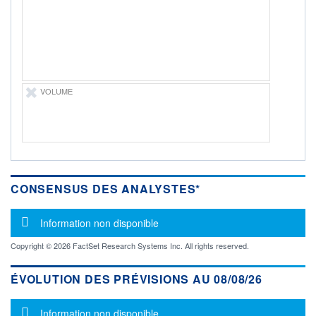
-
PROCHAIN
DIVIDENDE
-
ÉLIGIBILITÉ
Non éligible
Boursobank
VOLUME
+ PORTEFEUILLE
+ LISTE
CONSENSUS DES ANALYSTES*
Message d'information
Information non disponible
Copyright © 2026 FactSet Research Systems Inc. All rights reserved.
ÉVOLUTION DES PRÉVISIONS AU 08/08/26
Message d'information
Information non disponible