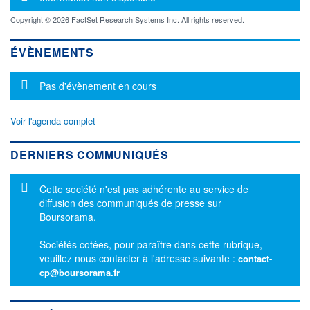
Copyright © 2026 FactSet Research Systems Inc. All rights reserved.
ÉVÈNEMENTS
Message d'information
Pas d'évènement en cours
Voir l'agenda complet
DERNIERS COMMUNIQUÉS
Message d'information
Cette société n'est pas adhérente au service de
diffusion des communiqués de presse sur
Boursorama.
Sociétés cotées, pour paraître dans cette rubrique,
veuillez nous contacter à l'adresse suivante :
contact-
cp@boursorama.fr