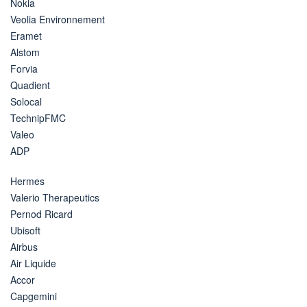
Nokia
Veolia Environnement
Eramet
Alstom
Forvia
Quadient
Solocal
TechnipFMC
Valeo
ADP
Hermes
Valerio Therapeutics
Pernod Ricard
Ubisoft
Airbus
Air Liquide
Accor
Capgemini