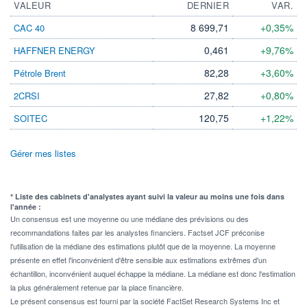
VALEUR
DERNIER
VAR.
8 699,71
+0,35%
CAC 40
0,461
+9,76%
HAFFNER ENERGY
82,28
+3,60%
Pétrole Brent
27,82
+0,80%
2CRSI
120,75
+1,22%
SOITEC
Gérer mes listes
* Liste des cabinets d'analystes ayant suivi la valeur au moins une fois dans
l'année :
Un consensus est une moyenne ou une médiane des prévisions ou des
recommandations faites par les analystes financiers. Factset JCF préconise
l'utilisation de la médiane des estimations plutôt que de la moyenne. La moyenne
présente en effet l'inconvénient d'être sensible aux estimations extrêmes d'un
échantillon, inconvénient auquel échappe la médiane. La médiane est donc l'estimation
la plus généralement retenue par la place financière.
Le présent consensus est fourni par la société FactSet Research Systems Inc et