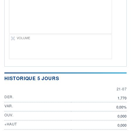
ÉLIGIBILITÉ
Non éligible
Boursobank
+ PORTEFEUILLE
+ LISTE
VOLUME
HISTORIQUE 5 JOURS
21 JULY
21-07
DER.
1,770
VAR.
0,00%
OUV.
0,000
+HAUT
0,000