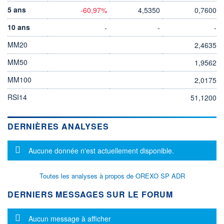
5 ans
-60,97%
4,5350
0,7600
10 ans
-
-
-
MM20
2,4635
MM50
1,9562
MM100
2,0175
RSI14
51,1200
DERNIÈRES ANALYSES
Message d'information
Aucune donnée n'est actuellement disponible.
Toutes les analyses à propos de OREXO SP ADR
DERNIERS MESSAGES SUR LE FORUM
Message d'information
Aucun message à afficher