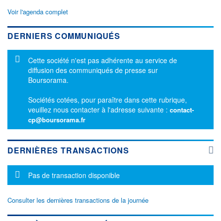
Voir l'agenda complet
DERNIERS COMMUNIQUÉS
Message d'information
Cette société n'est pas adhérente au service de
diffusion des communiqués de presse sur
Boursorama.
Sociétés cotées, pour paraître dans cette rubrique,
veuillez nous contacter à l'adresse suivante :
contact-
cp@boursorama.fr
DERNIÈRES TRANSACTIONS
Message d'information
Pas de transaction disponible
Consulter les dernières transactions de la journée