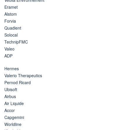
Eramet
Alstom
Forvia
Quadient
Solocal
TechnipFMC
Valeo
ADP
Hermes
Valerio Therapeutics
Pernod Ricard
Ubisoft
Airbus
Air Liquide
Accor
Capgemini
Worldline