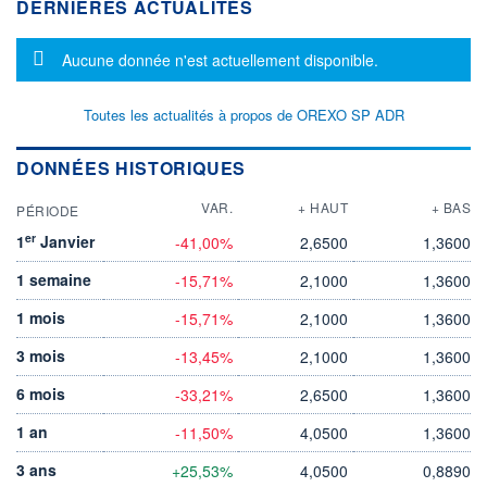
DERNIÈRES ACTUALITÉS
Message d'information
Aucune donnée n'est actuellement disponible.
Toutes les actualités à propos de OREXO SP ADR
DONNÉES HISTORIQUES
VAR.
+ HAUT
+ BAS
PÉRIODE
er
1
Janvier
-41,00%
2,6500
1,3600
1 semaine
-15,71%
2,1000
1,3600
1 mois
-15,71%
2,1000
1,3600
3 mois
-13,45%
2,1000
1,3600
6 mois
-33,21%
2,6500
1,3600
1 an
-11,50%
4,0500
1,3600
3 ans
+25,53%
4,0500
0,8890