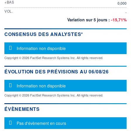
+BAS
0,000
VOL.
-
Variation sur 5 jours :
-15,71%
CONSENSUS DES ANALYSTES*
Message d'information
Information non disponible
Copyright © 2026 FactSet Research Systems Inc. All rights reserved.
ÉVOLUTION DES PRÉVISIONS AU 06/08/26
Message d'information
Information non disponible
Copyright © 2026 FactSet Research Systems Inc. All rights reserved.
ÉVÈNEMENTS
Message d'information
Pas d'évènement en cours