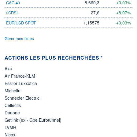
8 669,3
+0,03%
CAC 40
ÉLIGIBILITÉ
27,6
+8,07%
2CRSI
Non éligible
Boursobank
1,15575
+0,03%
EUR/USD SPOT
+ PORTEFEUILLE
+ LISTE
Gérer mes listes
ACTIONS LES PLUS RECHERCHÉES *
Axa
Air France-KLM
Essilor Luxxotica
Michelin
Schneider Electric
Cellectis
Danone
Getlink (ex - Gpe Eurotunnel)
LVMH
Nicox