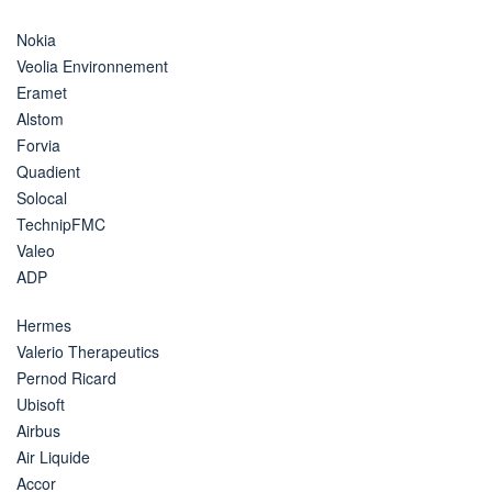
Nokia
Veolia Environnement
Eramet
Alstom
Forvia
Quadient
Solocal
TechnipFMC
Valeo
ADP
Hermes
Valerio Therapeutics
Pernod Ricard
Ubisoft
Airbus
Air Liquide
Accor