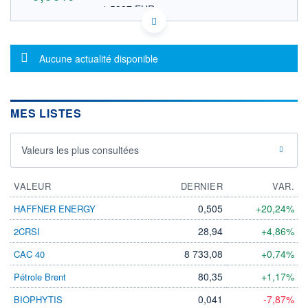
1,5337 EUR
VALEUR INDICATIVE
US68616W1027 ORXOY
DONNÉES TEMPS DIFFÉRÉ
Message d'information
Politique d'exécution
Aucune actualité disponible
Cotation sur les autres places
OUVERTURE
CLÔTURE VEILLE
0,0000
1,7700
MES LISTES
+ HAUT
+ BAS
0,0000
0,0000
Valeurs les plus consultées
VOLUME
CAPITAL ÉCHANGÉ
0
0,00%
VALORISATION
VALEUR
DERNIER
VAR.
LIMITE À LA
LIMITE À LA
0,505
+20,24%
HAFFNER ENERGY
BAISSE
HAUSSE
0,0000
0,0000
28,94
+4,86%
2CRSI
RENDEMENT
PER ESTIMÉ
8 733,08
+0,74%
CAC 40
ESTIMÉ 2026
2026
-
-
80,35
+1,17%
Pétrole Brent
DERNIER
ÉCHANGE
0,041
-7,87%
BIOPHYTIS
21.07.26 / 15:52:22