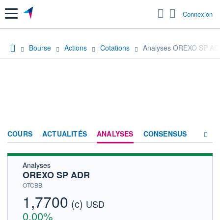
Menu
Connexion
Bourse
Actions
Cotations
Analyses OREXO SP A
COURS
ACTUALITÉS
ANALYSES
CONSENSUS
Analyses
SOCIÉTÉ
OREXO SP ADR
HISTORIQUE
OTCBB
1,7700
(c)
ACTIONNAIRES
USD
0,00%