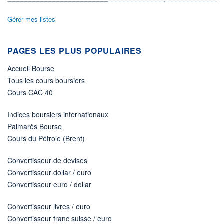
ÉLIGIBILITÉ
Gérer mes listes
Non éligible
Boursobank
PAGES LES PLUS POPULAIRES
+ PORTEFEUILLE
+ LISTE
Accueil Bourse
Tous les cours boursiers
Cours CAC 40
Indices boursiers internationaux
Palmarès Bourse
Cours du Pétrole (Brent)
Convertisseur de devises
Convertisseur dollar / euro
Convertisseur euro / dollar
Convertisseur livres / euro
Convertisseur franc suisse / euro