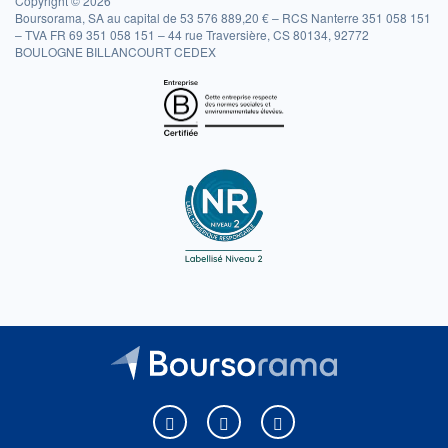
Copyright © 2026
Boursorama, SA au capital de 53 576 889,20 € – RCS Nanterre 351 058 151
– TVA FR 69 351 058 151 – 44 rue Traversière, CS 80134, 92772
BOULOGNE BILLANCOURT CEDEX
Boursorama sur Facebook
Boursorama sur X
Boursorama sur Youtu