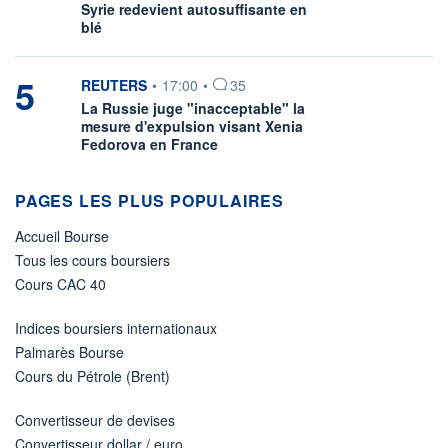
Syrie redevient autosuffisante en
blé
5
information fournie par
REUTERS
•
17:00
•
35
La Russie juge "inacceptable" la
mesure d'expulsion visant Xenia
Fedorova en France
PAGES LES PLUS POPULAIRES
Accueil Bourse
Tous les cours boursiers
Cours CAC 40
Indices boursiers internationaux
Palmarès Bourse
Cours du Pétrole (Brent)
Convertisseur de devises
Convertisseur dollar / euro