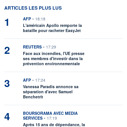
ARTICLES LES PLUS LUS
1
information fournie par
AFP
•
18:18
L'américain Apollo remporte la
bataille pour racheter EasyJet
2
information fournie par
REUTERS
•
17:29
Face aux incendies, l'UE presse
ses membres d'investir dans la
prévention environnementale
3
information fournie par
AFP
•
17:24
Vanessa Paradis annonce sa
séparation d'avec Samuel
Benchetrit
4
information fournie par
BOURSORAMA AVEC MEDIA
SERVICES
•
17:19
Après 15 ans de dépendance, la