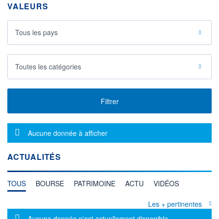
VALEURS
Tous les pays
Toutes les catégories
Filtrer
Message d'information
Aucune donnée à afficher
ACTUALITÉS
TOUS
BOURSE
PATRIMOINE
ACTU
VIDÉOS
Les + pertinentes
Message d'information
Aucune donnée n'est actuellement disponible.