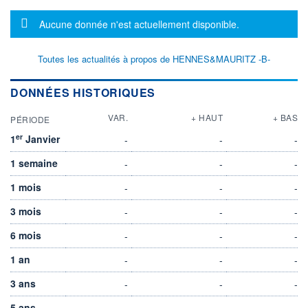
Message d'information
Aucune donnée n'est actuellement disponible.
Toutes les actualités à propos de HENNES&MAURITZ -B-
DONNÉES HISTORIQUES
VAR.
+ HAUT
+ BAS
PÉRIODE
er
1
Janvier
-
-
-
1 semaine
-
-
-
1 mois
-
-
-
3 mois
-
-
-
6 mois
-
-
-
1 an
-
-
-
3 ans
-
-
-
5 ans
-
-
-