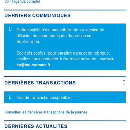
Voir l'agenda complet
DERNIERS COMMUNIQUÉS
Message d'information
Cette société n'est pas adhérente au service de
diffusion des communiqués de presse sur
Boursorama.
Sociétés cotées, pour paraître dans cette rubrique,
veuillez nous contacter à l'adresse suivante :
contact-
cp@boursorama.fr
DERNIÈRES TRANSACTIONS
Message d'information
Pas de transaction disponible
Consulter les dernières transactions de la journée
DERNIÈRES ACTUALITÉS