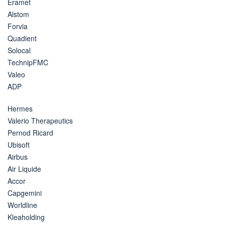
Eramet
Alstom
Forvia
Quadient
Solocal
TechnipFMC
Valeo
ADP
Hermes
Valerio Therapeutics
Pernod Ricard
Ubisoft
Airbus
Air Liquide
Accor
Capgemini
Worldline
Kleaholding