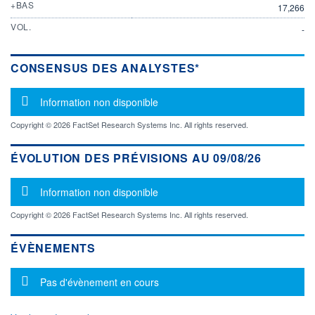
+BAS
17,266
VOL.
-
CONSENSUS DES ANALYSTES*
Message d'information
Information non disponible
Copyright © 2026 FactSet Research Systems Inc. All rights reserved.
ÉVOLUTION DES PRÉVISIONS AU 09/08/26
Message d'information
Information non disponible
Copyright © 2026 FactSet Research Systems Inc. All rights reserved.
ÉVÈNEMENTS
Message d'information
Pas d'évènement en cours