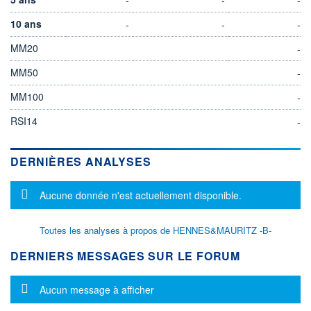
10 ans
-
-
-
MM20
-
MM50
-
MM100
-
RSI14
-
DERNIÈRES ANALYSES
Message d'information
Aucune donnée n'est actuellement disponible.
Toutes les analyses à propos de HENNES&MAURITZ -B-
DERNIERS MESSAGES SUR LE FORUM
Message d'information
Aucun message à afficher