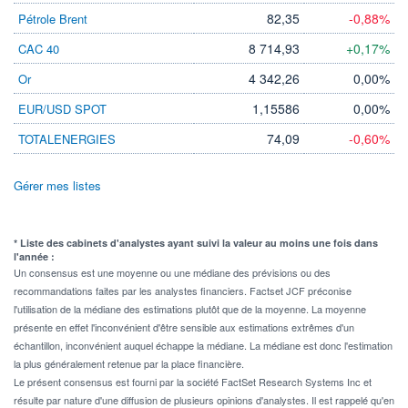
82,35
-0,88%
Pétrole Brent
8 714,93
+0,17%
CAC 40
4 342,26
0,00%
Or
1,15586
0,00%
EUR/USD SPOT
74,09
-0,60%
TOTALENERGIES
Gérer mes listes
* Liste des cabinets d'analystes ayant suivi la valeur au moins une fois dans
l'année :
Un consensus est une moyenne ou une médiane des prévisions ou des
recommandations faites par les analystes financiers. Factset JCF préconise
l'utilisation de la médiane des estimations plutôt que de la moyenne. La moyenne
présente en effet l'inconvénient d'être sensible aux estimations extrêmes d'un
échantillon, inconvénient auquel échappe la médiane. La médiane est donc l'estimation
la plus généralement retenue par la place financière.
Le présent consensus est fourni par la société FactSet Research Systems Inc et
résulte par nature d'une diffusion de plusieurs opinions d'analystes. Il est rappelé qu'en