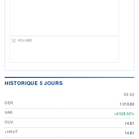
-
PROCHAIN
DIVIDENDE
-
ÉLIGIBILITÉ
Non éligible
Boursobank
VOLUME
+ PORTEFEUILLE
+ LISTE
HISTORIQUE 5 JOURS
3 FEBR
03-02
DER.
1 013,60
VAR.
+6 528,52%
OUV.
14,81
+HAUT
14,81