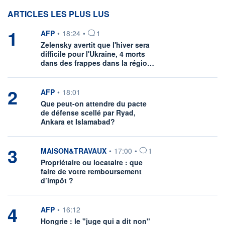
ARTICLES LES PLUS LUS
1
information fournie par
AFP
•
18:24
•
1
Zelensky avertit que l'hiver sera
difficile pour l'Ukraine, 4 morts
dans des frappes dans la régio…
2
information fournie par
AFP
•
18:01
Que peut-on attendre du pacte
de défense scellé par Ryad,
Ankara et Islamabad?
3
information fournie par
MAISON&TRAVAUX
•
17:00
•
1
Propriétaire ou locataire : que
faire de votre remboursement
d’impôt ?
4
information fournie par
AFP
•
16:12
Hongrie : le "juge qui a dit non"