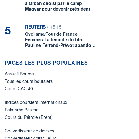
à Orban choisi par le camp
Magyar pour devenir président
5
information fournie par
REUTERS
•
15:15
Cyclisme/Tour de France
Femmes-La tenante du titre
Pauline Ferrand-Prévot abando…
PAGES LES PLUS POPULAIRES
Accueil Bourse
Tous les cours boursiers
Cours CAC 40
Indices boursiers internationaux
Palmarès Bourse
Cours du Pétrole (Brent)
Convertisseur de devises
Convertisseur dollar / euro