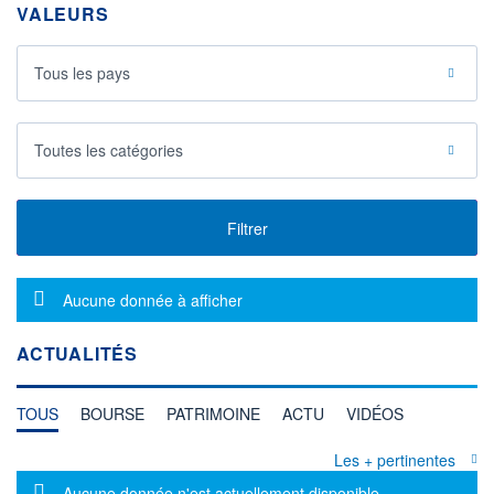
VALEURS
Tous les pays
Toutes les catégories
Filtrer
Message d'information
Aucune donnée à afficher
ACTUALITÉS
TOUS
BOURSE
PATRIMOINE
ACTU
VIDÉOS
Les + pertinentes
Message d'information
Aucune donnée n'est actuellement disponible.