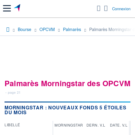
Menu
Connexion
Bourse
OPCVM
Palmarès
Palmarès Morningstar d
Palmarès Morningstar des OPCVM
- page 21
MORNINGSTAR : NOUVEAUX FONDS 5 ÉTOILES
DU MOIS
LIBELLÉ
MORNINGSTAR
DERN. V.L
DATE. V.L
PE