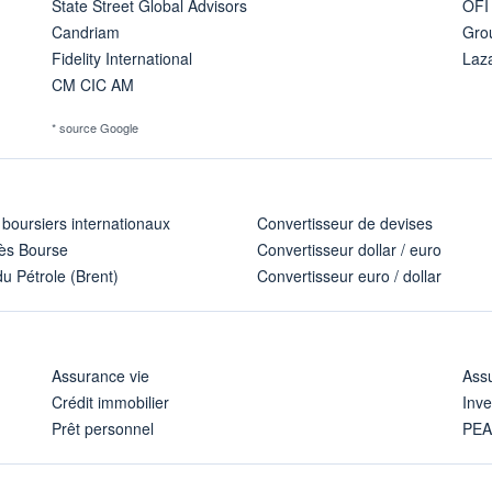
State Street Global Advisors
OFI
Candriam
Gro
Fidelity International
Laz
CM CIC AM
* source Google
 boursiers internationaux
Convertisseur de devises
ès Bourse
Convertisseur dollar / euro
u Pétrole (Brent)
Convertisseur euro / dollar
Assurance vie
Assu
Crédit immobilier
Inve
Prêt personnel
PE