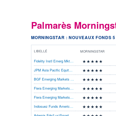
Palmarès Morning
MORNINGSTAR : NOUVEAUX FONDS 5 
LIBELLÉ
MORNINGSTAR
Fidelity Instl Emerg Mkts Retail Acc
JPM Asia Pacific Equity C dist USD
BGF Emerging Markets Eq Inc D2
Fiera Emerging Markets Fund B Inc
Fiera Emerging Markets Fund B Acc
Indosuez Funds America Small&Mid Caps P
Artemis Fds(Lux)SmartGARP GlblEM Eq IUSD