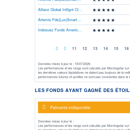
Allianz Global Intllgnt Cts IncBMf2USD
Artemis Fds(Lux)SmartGARP GlblEM Eq BUSD
Indosuez Funds America Small&Mid Caps PE
11
12
13
14
15
16
Données mises à jour le : 15/07/2026
Les performances et les rangs sont calculés par Morningstar sur la
les dernières valeurs liquidatives ne datent pas toujours de la ve
performances futures et qu'elles ne sont pas constantes dans le
LES FONDS AYANT GAGNÉ DES ÉTOI
Message d'alerte
Palmarès indisponible
Données mises à jour le :
Les performances et les rangs sont calculés par Morningstar sur la
les dernières valeurs liquidatives ne datent pas toujours de la ve