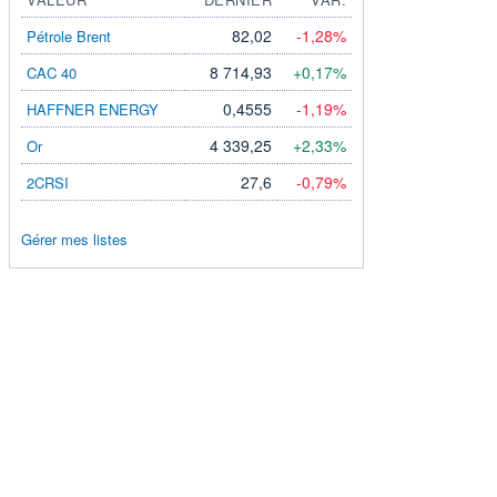
82,02
-1,28%
Pétrole Brent
8 714,93
+0,17%
CAC 40
0,4555
-1,19%
HAFFNER ENERGY
4 339,25
+2,33%
Or
27,6
-0,79%
2CRSI
Gérer mes listes