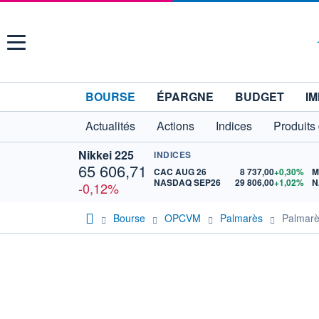
Menu
BOURSE
ÉPARGNE
BUDGET
IM
Actualités
Actions
Indices
Produits
Nikkei 225
INDICES
65 606,71
CAC AUG 26
8 737,00
+0,30%
M
NASDAQ SEP26
29 806,00
+1,02%
N
-0,12%
Bourse
OPCVM
Palmarès
Palmarè