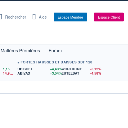
Rechercher
Aide
Espace Membre
Espace Client
Matières Premières
Forum
+ FORTES HAUSSES ET BAISSES SBF 120
1,1557
$US
UBISOFT
+4,43%
WORLDLINE
-5,12%
14,91
$US
ABIVAX
+3,54%
EUTELSAT
-4,58%