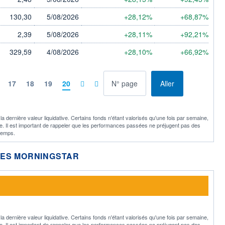
130,30
5/08/2026
+28,12%
+68,87%
2,39
5/08/2026
+28,11%
+92,21%
329,59
4/08/2026
+28,10%
+66,92%
à la page
17
18
19
20
Aller
 dernière valeur liquidative. Certains fonds n'étant valorisés qu'une fois par semaine,
ille. Il est important de rappeler que les performances passées ne préjugent pas des
 temps.
LES MORNINGSTAR
 dernière valeur liquidative. Certains fonds n'étant valorisés qu'une fois par semaine,
ille. Il est important de rappeler que les performances passées ne préjugent pas des