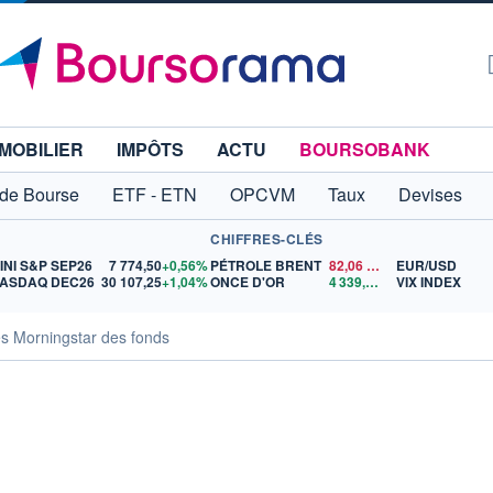
MOBILIER
IMPÔTS
ACTU
BOURSOBANK
 de Bourse
ETF - ETN
OPCVM
Taux
Devises
CHIFFRES-CLÉS
INI S&P SEP26
7 774,50
+0,56%
PÉTROLE BRENT
82,06
$US
EUR/USD
ASDAQ DEC26
30 107,25
+1,04%
ONCE D'OR
4 339,25
$US
VIX INDEX
s Morningstar des fonds