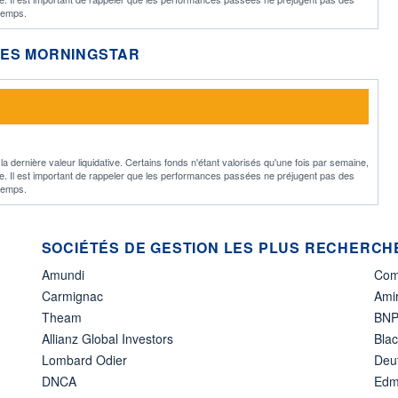
 temps.
LES MORNINGSTAR
 dernière valeur liquidative. Certains fonds n'étant valorisés qu'une fois par semaine,
ille. Il est important de rappeler que les performances passées ne préjugent pas des
 temps.
SOCIÉTÉS DE GESTION LES PLUS RECHERCHÉ
Amundi
Com
Carmignac
Amir
Theam
BNP
Allianz Global Investors
Bla
Lombard Odier
Deu
DNCA
Edm