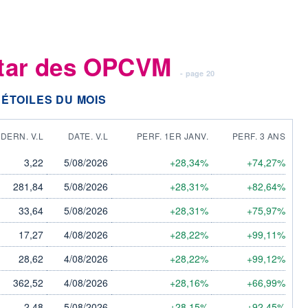
star des OPCVM
- page 20
ÉTOILES DU MOIS
DERN. V.L
DATE. V.L
PERF. 1ER JANV.
PERF. 3 ANS
3,22
5/08/2026
+28,34%
+74,27%
281,84
5/08/2026
+28,31%
+82,64%
33,64
5/08/2026
+28,31%
+75,97%
17,27
4/08/2026
+28,22%
+99,11%
28,62
4/08/2026
+28,22%
+99,12%
362,52
4/08/2026
+28,16%
+66,99%
2,48
5/08/2026
+28,15%
+92,45%