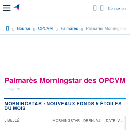
Menu
Connexion
Bourse
OPCVM
Palmarès
Palmarès Morningstar d
Palmarès Morningstar des OPCVM
- page 70
MORNINGSTAR : NOUVEAUX FONDS 5 ÉTOILES
DU MOIS
LIBELLÉ
MORNINGSTAR
DERN. V.L
DATE. V.L
PE