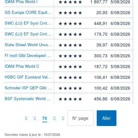
IDAM Phia World I
1 897,77
5/08/2026
GS Europe CORE Equity P Inc USD
20,93
6/08/2026
SWC (LU) EF Syst Cmtt Slcn DT
448,91
6/08/2026
SWC (LU) EF Syst Cmtt Slcn DT EUR
179,70
6/08/2026
State Street World Unvsl Index Eq B USD
39,97
6/08/2026
FI Instl Glbl Developed Eq Sel USD
300,73
6/08/2026
IDAM Phia World C
187,72
5/08/2026
HSBC GIF Euroland Value IC
106,41
6/08/2026
Schroder ISF QEP Glbl Cor I Acc USD
100,42
6/08/2026
BSF Systematic World Equity X2 GBP
456,86
6/08/2026
à la page
70
Aller
Données mises à jour le : 15/07/2026