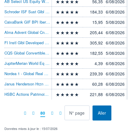
AB Select US Equity W EUR
56,35
6/08/2026
Schroder ISF Sust Glbl Gr & Inc I AccGBP
184,33
6/08/2026
CaixaBank GIF BPI Iberia I
15,95
5/08/2026
Alma Advent Global Cnvrt I USD
205,44
6/08/2026
FI Instl Glbl Developed Eq USD
305,92
6/08/2026
CQS Global Convertible S USD Acc
182,55
5/08/2026
JupiterMerian World Eq L $ Acc
4,39
6/08/2026
Nordea 1 - Global Real Estate BI EUR
239,39
6/08/2026
Janus Henderson Hrzn Glb SC IU2 USD
60,28
6/08/2026
HSBC Actions Patrimoine Z
221,88
6/08/2026
à la page
80
Aller
Données mises à jour le : 15/07/2026