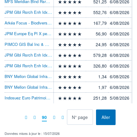
MFS Meridian Blnd Rsrch Eurp Eq I1 EUR
521,25
6/08/2026
JPM Glbl Rsrch Enh Idx Eq I acc USD
552,76
6/08/2026
Arkéa Focus - Biodiversity P
167,79
4/08/2026
JPM Europe Eq Pl X perf acc EUR
56,90
6/08/2026
PIMCO GIS Bal Inc & Gr Inv USD Acc
24,95
6/08/2026
JPM Glbl Rsrch Enh Idx Eq C acc USD
579,28
6/08/2026
JPM Glbl Rsrch Enh Idx Eq C dist USD
326,80
6/08/2026
BNY Mellon Global Infras Inc USD W Inc
1,34
6/08/2026
BNY Mellon Global Infras Inc USD W Acc
1,97
6/08/2026
Indosuez Euro Patrimoine F
251,28
5/08/2026
à la page
90
Aller
Données mises à jour le : 15/07/2026