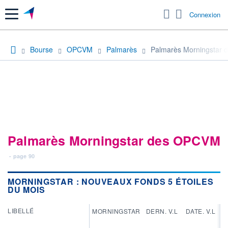
Menu
Connexion
Bourse
OPCVM
Palmarès
Palmarès Morningstar d
Palmarès Morningstar des OPCVM
- page 90
MORNINGSTAR : NOUVEAUX FONDS 5 ÉTOILES
DU MOIS
LIBELLÉ
MORNINGSTAR
DERN. V.L
DATE. V.L
PE