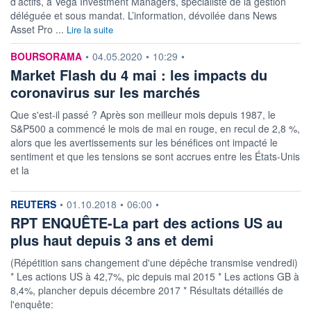
d’actifs, à Vega Investment Managers, spécialiste de la gestion
Non éligible Boursobank
déléguée et sous mandat. L’information, dévoilée dans News
ACTIF NET (EUR)
Asset Pro ...
Lire la suite
8 658M / 31.07.26
information fournie par
BOURSORAMA
•
04.05.2020
•
10:29
•
NOTATION MORNINGSTAR ⁽¹⁾
Market Flash du 4 mai : les impacts du
coronavirus sur les marchés
RISQUE DU FONDS (SRI)
1
/7
Que s'est-il passé ? Après son meilleur mois depuis 1987, le
S&P500 a commencé le mois de mai en rouge, en recul de 2,8 %,
ISR
alors que les avertissements sur les bénéfices ont impacté le
Ce fonds détient le Label ISR (Investissement Social
sentiment et que les tensions se sont accrues entre les États-Unis
et la
+ PORTEFEUILLE
+ LISTE
information fournie par
REUTERS
•
01.10.2018
•
06:00
•
RPT ENQUÊTE-La part des actions US au
plus haut depuis 3 ans et demi
(Répétition sans changement d'une dépêche transmise vendredi)
* Les actions US à 42,7%, pic depuis mai 2015 * Les actions GB à
8,4%, plancher depuis décembre 2017 * Résultats détaillés de
l'enquête: