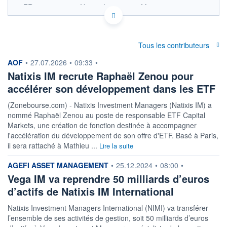
FR0010529743 - Natixis Investment Managers
International
OPCVM DERNIER COURS CONNU AU 06/08/2026
Consulter le prospectus / DIC
Tous les contributeurs
information fournie par
12 000
AOF
•
27.07.2026
•
09:33
•
Natixis IM recrute Raphaël Zenou pour
11 900
accélérer son développement dans les ETF
11 800
11 700
(Zonebourse.com) - Natixis Investment Managers (Natixis IM) a
11 600
nommé Raphaël Zenou au poste de responsable ETF Capital
07/12
07/04
05/08
Markets, une création de fonction destinée à accompagner
l'accélération du développement de son offre d'ETF. Basé à Paris,
CATÉGORIE MORNINGSTAR
il sera rattaché à Mathieu ...
Lire la suite
Monétaires EUR Court
Terme
information fournie par
AGEFI ASSET MANAGEMENT
•
25.12.2024
•
08:00
•
FONDS PARTENAIRES
Vega IM va reprendre 50 milliards d’euros
TARIFS PRIVILÉGIÉS
0%
d’actifs de Natixis IM International
ÉLIGIBILITÉ
PEA
PEA-PME
BOURSOVIE LUX
BOURSOVIE
Natixis Investment Managers International (NIMI) va transférer
l’ensemble de ses activités de gestion, soit 50 milliards d’euros
CTO BUSINESS