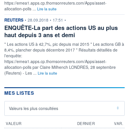
https://emea1.apps.cp.thomsonreuters.com/Apps/asset-
allocation-polls ...
Lire la suite
information fournie par
REUTERS
•
28.09.2018
•
17:51
•
ENQUÊTE-La part des actions US au plus
haut depuis 3 ans et demi
* Les actions US à 42,7%, pic depuis mai 2015 * Les actions GB à
8,4%, plancher depuis décembre 2017 * Résultats détaillés de
l'enquête:
https://emea1.apps.cp.thomsonreuters.com/Apps/asset-
allocation-polls par Claire Milhench LONDRES, 28 septembre
(Reuters) - Les ...
Lire la suite
MES LISTES
Valeurs les plus consultées
VALEUR
DERNIER
VAR.