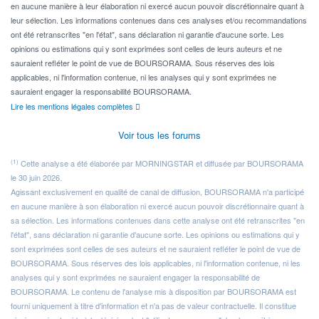
en aucune manière à leur élaboration ni exercé aucun pouvoir discrétionnaire quant à
leur sélection. Les informations contenues dans ces analyses et/ou recommandations
ont été retranscrites "en l'état", sans déclaration ni garantie d'aucune sorte. Les
opinions ou estimations qui y sont exprimées sont celles de leurs auteurs et ne
sauraient refléter le point de vue de BOURSORAMA. Sous réserves des lois
applicables, ni l'information contenue, ni les analyses qui y sont exprimées ne
sauraient engager la responsabilité BOURSORAMA.
Lire les mentions légales complètes
Voir tous les forums
(1)
Cette analyse a été élaborée par MORNINGSTAR et diffusée par BOURSORAMA
le 30 juin 2026.
Agissant exclusivement en qualité de canal de diffusion, BOURSORAMA n'a participé
en aucune manière à son élaboration ni exercé aucun pouvoir discrétionnaire quant à
sa sélection. Les informations contenues dans cette analyse ont été retranscrites "en
l'état", sans déclaration ni garantie d'aucune sorte. Les opinions ou estimations qui y
sont exprimées sont celles de ses auteurs et ne sauraient refléter le point de vue de
BOURSORAMA. Sous réserves des lois applicables, ni l'information contenue, ni les
analyses qui y sont exprimées ne sauraient engager la responsabilité de
BOURSORAMA. Le contenu de l'analyse mis à disposition par BOURSORAMA est
fourni uniquement à titre d'information et n'a pas de valeur contractuelle. Il constitue