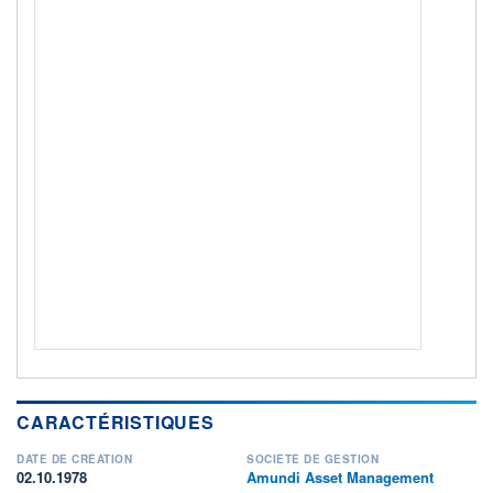
ACTIF NET (EUR)
1 312M / 31.07.26
NOTATION MORNINGSTAR ⁽¹⁾
RISQUE DU FONDS (SRI)
4
/7
+ PORTEFEUILLE
+ LISTE
CARACTÉRISTIQUES
DATE DE CRÉATION
SOCIÉTÉ DE GESTION
02.10.1978
Amundi Asset Management