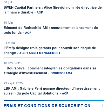
06 juil.
SWEN Capital Partners : Alice Sireyjol nommée directrice de
information fournie par
la finance durable
•
AOF
10 juin
Edmond de Rothschild AM : recrutement et lancement de
information fournie par
trois fonds
•
AOF
04 mars
L’Erafp désigne trois gérants pour couvrir son risque de
information fournie par
change
•
AGEFI ASSET MANAGEMENT
18 nov. 2025
Boursolive : comment intégrer les obligations dans sa
information fournie par
stratégie d’investissement
•
BOURSORAMA
23 sept. 2025
LBP AM : Gabriele Perri nommé directeur d’investissement
information fournie par
au sein du pôle Capital Solutions
•
AOF
FRAIS ET CONDITIONS DE SOUSCRIPTION