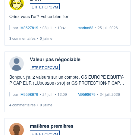
ETF ET OPCVM
Oriez vous l'or? Est ce bien l'or
par
M3627819
•
08 juil.
•
10:41
marino83
•
25 juil. 2026
3
commentaires
•
0
j'aime
Valeur pas négociable
ETF ET OPCVM
Bonjour, j'ai 2 valeurs sur un compte, GS EUROPE EQUITY-
P CAP EUR (LU0082087510) et GS PROTECTION-P CAP
EUR (LU0546913194), que je souhaite vendre. Lorsque je
par
M9598679
•
24 juil.
•
12:09
M9598679
•
24 juil. 2026
veux procéder à la vente, on me signale ...
4
commentaires
•
0
j'aime
matières premières
ETF ET OPCVM