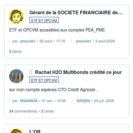
Gérant de la SOCIETE FINANCIAIRE de…
ETF ET OPCVM
ETF et OPCVM accesibles aux comptes PEA_PME
par
pmourie1
•
05 août
•
17:16
pmourie1
•
5 août 2026
0
j'aime
Rachat H2O Multibonds crédité ce jour
ETF ET OPCVM
sur mon compte espèces CTO Crédit Agricole .
par
M3406634
•
01 avr.
•
10:39
SAIQEN
•
29 juil. 2026
24
commentaires
•
2
j'aime
L'OR