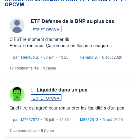
OPCVM
ETF Défense de la BNP au plus bas
ETF ET OPCVM
C'EST le moment d'acheter 😄​
Perso je renforce. Çà remonte en flèche à chaque
suspission d'accord dans.la guerre du moyen-orient.
par
Renaud.S.
•
30 avr.
•
13:20
Renaud.S.
•
6 août 2026
Investissement long terme tip top pour sa retraite.
LU3 ...
17
commentaires
•
1
j'aime
Liquidité dans un pea
ETF ET OPCVM
Quel titre est agréé pour rémunérer les liquidité s d'un pea
par
M7967572
•
28 juil.
•
15:16
M5637613
•
5 août 2026
7
commentaires
•
0
j'aime