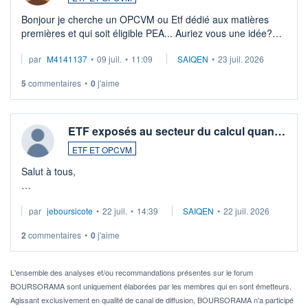
Bonjour je cherche un OPCVM ou Etf dédié aux matières
premières et qui soit éligible PEA... Auriez vous une idée?
Merci de vos conseils
par
M4141137
•
09 juil.
•
11:09
SAIQEN
•
23 juil. 2026
5
commentaires
•
0
j'aime
ETF exposés au secteur du calcul quan…
ETF ET OPCVM
Salut à tous,
Je cherche à investir sur le secteur du calcul quantique, mais
par
jeboursicote
•
22 juil.
•
14:39
SAIQEN
•
22 juil. 2026
via un ETF plutôt que des actions individuelles.
2
commentaires
•
0
j'aime
Idéalement, je voudrais qu'il soit éligible au PEA.
Pour l' ...
L'ensemble des analyses et/ou recommandations présentes sur le forum
BOURSORAMA sont uniquement élaborées par les membres qui en sont émetteurs.
Agissant exclusivement en qualité de canal de diffusion, BOURSORAMA n'a participé