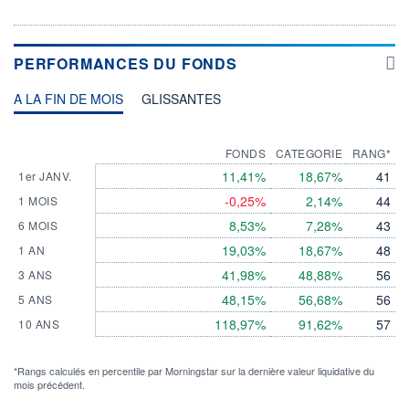
PERFORMANCES DU FONDS
A LA FIN DE MOIS
GLISSANTES
FONDS
CATEGORIE
RANG*
11,41%
18,67%
41
1er JANV.
-0,25%
2,14%
44
1 MOIS
8,53%
7,28%
43
6 MOIS
19,03%
18,67%
48
1 AN
41,98%
48,88%
56
3 ANS
48,15%
56,68%
56
5 ANS
118,97%
91,62%
57
10 ANS
*Rangs calculés en percentile par Morningstar sur la dernière valeur liquidative du
mois précédent.