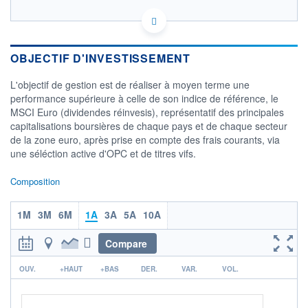
FR0010106880 - Amundi Asset Management
OPCVM DERNIER COURS CONNU AU 05/08/2026
Consulter le prospectus / DIC
OBJECTIF D'INVESTISSEMENT
350
L'objectif de gestion est de réaliser à moyen terme une
performance supérieure à celle de son indice de référence, le
300
MSCI Euro (dividendes réinvesis), représentatif des principales
capitalisations boursières de chaque pays et de chaque secteur
250
de la zone euro, après prise en compte des frais courants, via
05/12
07/04
04/08
une séléction active d'OPC et de titres vifs.
CATÉGORIE MORNINGSTAR
Composition
Actions Zone Euro
Grandes Cap.
1M
3M
6M
1A
3A
5A
10A
FONDS PARTENAIRES
TARIFS PRIVILÉGIÉS
0%
Compare
ÉLIGIBILITÉ
r
PEA
PEA-PME
BOURSOVIE LUX
BOURSOVIE
OUV.
+HAUT
+BAS
DER.
VAR.
VOL.
CTO BUSINESS