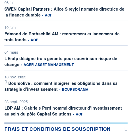
06 juil.
SWEN Capital Partners : Alice Sireyjol nommée directrice de
information fournie par
la finance durable
•
AOF
10 juin
Edmond de Rothschild AM : recrutement et lancement de
information fournie par
trois fonds
•
AOF
04 mars
L’Erafp désigne trois gérants pour couvrir son risque de
information fournie par
change
•
AGEFI ASSET MANAGEMENT
18 nov. 2025
Boursolive : comment intégrer les obligations dans sa
information fournie par
stratégie d’investissement
•
BOURSORAMA
23 sept. 2025
LBP AM : Gabriele Perri nommé directeur d’investissement
information fournie par
au sein du pôle Capital Solutions
•
AOF
FRAIS ET CONDITIONS DE SOUSCRIPTION