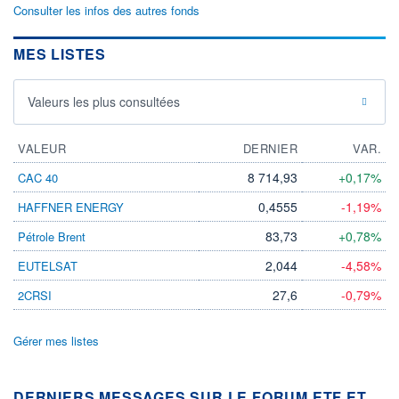
Consulter les infos des autres fonds
MES LISTES
Valeurs les plus consultées
VALEUR
DERNIER
VAR.
8 714,93
+0,17%
CAC 40
0,4555
-1,19%
HAFFNER ENERGY
83,73
+0,78%
Pétrole Brent
2,044
-4,58%
EUTELSAT
27,6
-0,79%
2CRSI
Gérer mes listes
DERNIERS MESSAGES SUR LE FORUM ETF ET