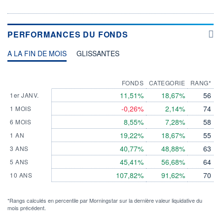
PERFORMANCES DU FONDS
A LA FIN DE MOIS
GLISSANTES
FONDS
CATEGORIE
RANG*
11,51%
18,67%
56
1er JANV.
-0,26%
2,14%
74
1 MOIS
8,55%
7,28%
58
6 MOIS
19,22%
18,67%
55
1 AN
40,77%
48,88%
63
3 ANS
45,41%
56,68%
64
5 ANS
107,82%
91,62%
70
10 ANS
*Rangs calculés en percentile par Morningstar sur la dernière valeur liquidative du
mois précédent.