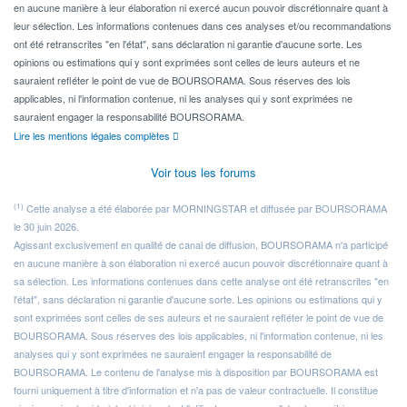
en aucune manière à leur élaboration ni exercé aucun pouvoir discrétionnaire quant à
leur sélection. Les informations contenues dans ces analyses et/ou recommandations
ont été retranscrites "en l'état", sans déclaration ni garantie d'aucune sorte. Les
opinions ou estimations qui y sont exprimées sont celles de leurs auteurs et ne
sauraient refléter le point de vue de BOURSORAMA. Sous réserves des lois
applicables, ni l'information contenue, ni les analyses qui y sont exprimées ne
sauraient engager la responsabilité BOURSORAMA.
Lire les mentions légales complètes
Voir tous les forums
(1)
Cette analyse a été élaborée par MORNINGSTAR et diffusée par BOURSORAMA
le 30 juin 2026.
Agissant exclusivement en qualité de canal de diffusion, BOURSORAMA n'a participé
en aucune manière à son élaboration ni exercé aucun pouvoir discrétionnaire quant à
sa sélection. Les informations contenues dans cette analyse ont été retranscrites "en
l'état", sans déclaration ni garantie d'aucune sorte. Les opinions ou estimations qui y
sont exprimées sont celles de ses auteurs et ne sauraient refléter le point de vue de
BOURSORAMA. Sous réserves des lois applicables, ni l'information contenue, ni les
analyses qui y sont exprimées ne sauraient engager la responsabilité de
BOURSORAMA. Le contenu de l'analyse mis à disposition par BOURSORAMA est
fourni uniquement à titre d'information et n'a pas de valeur contractuelle. Il constitue