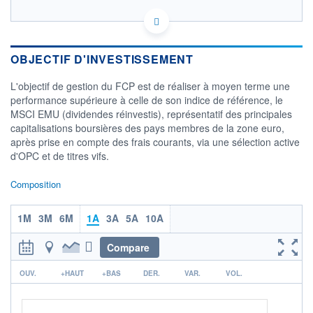
FR0000018954 - Amundi Asset Management
OPCVM DERNIER COURS CONNU AU 03/08/2026
Consulter le prospectus / DIC
OBJECTIF D'INVESTISSEMENT
240
L'objectif de gestion du FCP est de réaliser à moyen terme une
220
performance supérieure à celle de son indice de référence, le
MSCI EMU (dividendes réinvestis), représentatif des principales
200
capitalisations boursières des pays membres de la zone euro,
après prise en compte des frais courants, via une sélection active
180
04/12
27/03
03/08
d'OPC et de titres vifs.
CATÉGORIE MORNINGSTAR
Composition
Actions Zone Euro
Grandes Cap.
1M
3M
6M
1A
3A
5A
10A
FONDS PARTENAIRES
TARIFS PRIVILÉGIÉS
0%
Compare
ÉLIGIBILITÉ
r
PEA
PEA-PME
BOURSOVIE LUX
BOURSOVIE
OUV.
+HAUT
+BAS
DER.
VAR.
VOL.
CTO BUSINESS