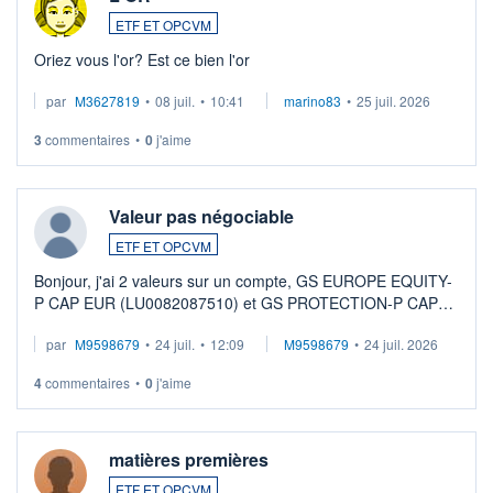
ETF ET OPCVM
Oriez vous l'or? Est ce bien l'or
par
M3627819
•
08 juil.
•
10:41
marino83
•
25 juil. 2026
3
commentaires
•
0
j'aime
Valeur pas négociable
ETF ET OPCVM
Bonjour, j'ai 2 valeurs sur un compte, GS EUROPE EQUITY-
P CAP EUR (LU0082087510) et GS PROTECTION-P CAP
EUR (LU0546913194), que je souhaite vendre. Lorsque je
par
M9598679
•
24 juil.
•
12:09
M9598679
•
24 juil. 2026
veux procéder à la vente, on me signale ...
4
commentaires
•
0
j'aime
matières premières
ETF ET OPCVM