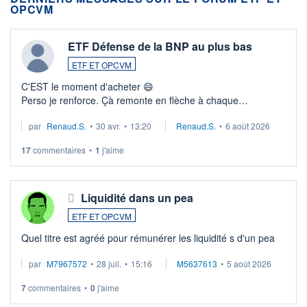
OPCVM
ETF Défense de la BNP au plus bas
ETF ET OPCVM
C'EST le moment d'acheter 😄​
Perso je renforce. Çà remonte en flèche à chaque
suspission d'accord dans.la guerre du moyen-orient.
par
Renaud.S.
•
30 avr.
•
13:20
Renaud.S.
•
6 août 2026
Investissement long terme tip top pour sa retraite.
LU3 ...
17
commentaires
•
1
j'aime
Liquidité dans un pea
ETF ET OPCVM
Quel titre est agréé pour rémunérer les liquidité s d'un pea
par
M7967572
•
28 juil.
•
15:16
M5637613
•
5 août 2026
7
commentaires
•
0
j'aime