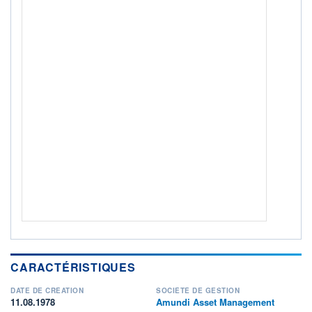
ACTIF NET (EUR)
856M / 31.07.26
NOTATION MORNINGSTAR ⁽¹⁾
RISQUE DU FONDS (SRI)
4
/7
+ PORTEFEUILLE
+ LISTE
CARACTÉRISTIQUES
DATE DE CRÉATION
SOCIÉTÉ DE GESTION
11.08.1978
Amundi Asset Management