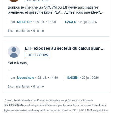
Bonjour je cherche un OPCVM ou Etf dédié aux matières
premières et qui soit éligible PEA... Auriez vous une idée?
Merci de vos conseils
par
M4141137
•
09 juil.
•
11:09
SAIQEN
•
23 juil. 2026
5
commentaires
•
0
j'aime
ETF exposés au secteur du calcul quan…
ETF ET OPCVM
Salut à tous,
Je cherche à investir sur le secteur du calcul quantique, mais
par
jeboursicote
•
22 juil.
•
14:39
SAIQEN
•
22 juil. 2026
via un ETF plutôt que des actions individuelles.
2
commentaires
•
0
j'aime
Idéalement, je voudrais qu'il soit éligible au PEA.
Pour l' ...
L'ensemble des analyses et/ou recommandations présentes sur le forum
BOURSORAMA sont uniquement élaborées par les membres qui en sont émetteurs.
Agissant exclusivement en qualité de canal de diffusion, BOURSORAMA n'a participé