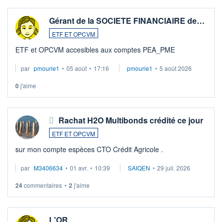
Gérant de la SOCIETE FINANCIAIRE de…
ETF ET OPCVM
ETF et OPCVM accesibles aux comptes PEA_PME
par
pmourie1
•
05 août
•
17:16
pmourie1
•
5 août 2026
0
j'aime
Rachat H2O Multibonds crédité ce jour
ETF ET OPCVM
sur mon compte espèces CTO Crédit Agricole .
par
M3406634
•
01 avr.
•
10:39
SAIQEN
•
29 juil. 2026
24
commentaires
•
2
j'aime
L'OR