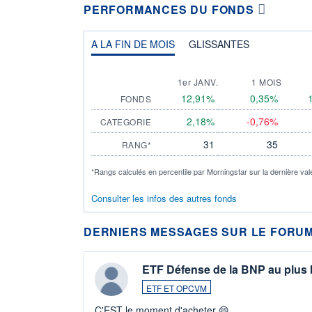
PERFORMANCES DU FONDS
A LA FIN DE MOIS
GLISSANTES
1er JANV.
1 MOIS
12,91%
0,35%
FONDS
2,18%
-0,76%
CATEGORIE
31
35
RANG*
*Rangs calculés en percentile par Morningstar sur la dernière val
Consulter les infos des autres fonds
DERNIERS MESSAGES SUR LE FORUM
ETF Défense de la BNP au plus
ETF ET OPCVM
C'EST le moment d'acheter 😄​