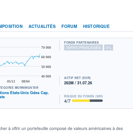
MPOSITION
ACTUALITÉS
FORUM
HISTORIQUE
FONDS PARTENAIRES
TARIFS PRIVILÉGIÉS
0%
70 000
60 000
50 000
40 000
ACTIF NET (EUR)
05/12
08/04
262M / 31.07.26
TÉGORIE MORNINGSTAR
tions Etats-Unis Gdes Cap.
xte
RISQUE DU FONDS (SRI)
4
/7
rcher à offrir un portefeuille composé de valeurs américaines à des