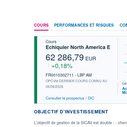
COURS
PERFORMANCES ET RISQUES
CO
Cours
Echiquier North America E
62 286,79
EUR
+0,18%
FR0010302711 - LBP AM
OPCVM DERNIER COURS CONNU AU
CA
06/08/2026
Ac
Mi
Consulter le prospectus / DIC
OBJECTIF D'INVESTISSEMENT
L'objectif de gestion de la SICAV est double : - che