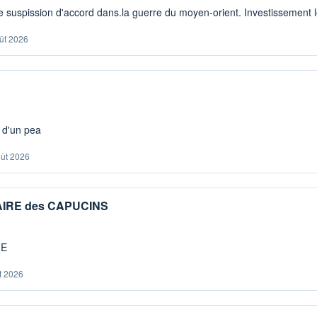
 suspission d'accord dans.la guerre du moyen-orient. Investissement lo
ût 2026
s d'un pea
oût 2026
IAIRE des CAPUCINS
ME
t 2026