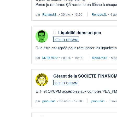
Perso je renforce. Çà remonte en flèche à chaque
LU3 ...
par
Renaud.S.
•
30 avr.
•
13:20
Renaud.S.
•
6 ao
Liquidité dans un pea
ETF ET OPCVM
Quel titre est agréé pour rémunérer les liquidité 
par
M7967572
•
28 juil.
•
15:16
M5637613
•
5 a
Gérant de la SOCIETE FINANC
ETF ET OPCVM
ETF et OPCVM accesibles aux comptes PEA_P
par
pmourie1
•
05 août
•
17:16
pmourie1
•
5 aoû