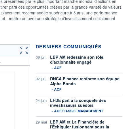
tés présentées par le plus important marché mondial d'actions en
 tirer parti des opportunités créées par la grande variété de valeurs
 de placement recommandée supérieure à 5 ans, une performance
; et - mettre en uvre une stratégie d'investissement socialement
DERNIERS COMMUNIQUÉS
LBP AM redessine son rôle
09 juil.
d'actionnaire engagé
.
information fournie par
•
AOF
DNCA Finance renforce son équipe
02 juil.
Alpha Bonds
information fournie par
•
AOF
LFDE part à la conquête des
24 juin
investisseurs suédois
information fournie par
•
AGEFI ASSET MANAGEMENT
LBP AM et La Financière de
29 mai
l'Échiquier fusionnent sous la