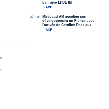
bannière LFDE IM
information fournie par
•
AOF
Mirabaud AM accélère son
27 mai
développement en France avec
l'arrivée de Caroline Desclaux
information fournie par
•
AOF
ON
N