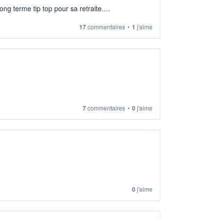
ng terme tip top pour sa retraite.
17
commentaires
•
1
j'aime
7
commentaires
•
0
j'aime
0
j'aime