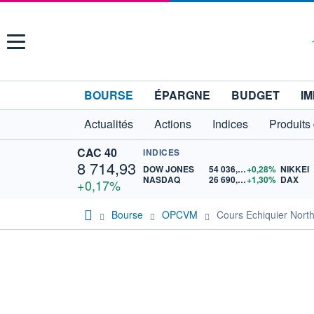
Menu
BOURSE
ÉPARGNE
BUDGET
IM
Actualités
Actions
Indices
Produits
CAC 40
INDICES
8 714,93
DOW JONES
54 036,93
+0,28%
NIKKEI
NASDAQ
26 690,62
+1,30%
DAX
+0,17%
Bourse
OPCVM
Cours Echiquier Nort