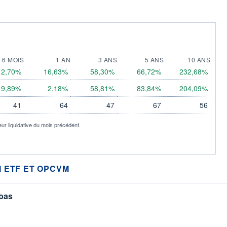
6 MOIS
1 AN
3 ANS
5 ANS
10 ANS
12,70%
16,63%
58,30%
66,72%
232,68%
9,89%
2,18%
58,81%
83,84%
204,09%
41
64
47
67
56
eur liquidative du mois précédent.
 ETF ET OPCVM
 bas