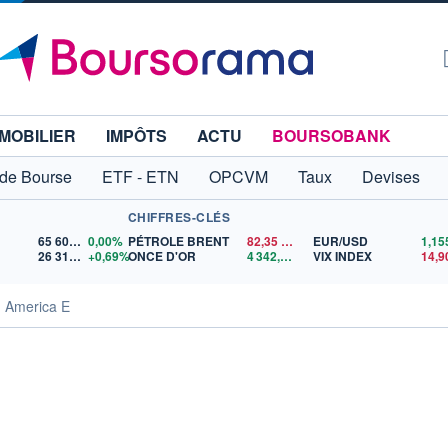
MOBILIER
IMPÔTS
ACTU
BOURSOBANK
 de Bourse
ETF - ETN
OPCVM
Taux
Devises
CHIFFRES-CLÉS
65 606,71
0,00%
PÉTROLE BRENT
82,35
$US
EUR/USD
26 319,45
+0,69%
ONCE D'OR
4 342,26
$US
VIX INDEX
14,9
h America E