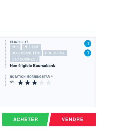
ÉLIGIBILITÉ
PEA
PEA-PME
BOURSOVIE LUX
BOURSOVIE
CTO BUSINESS
Non éligible Boursobank
NOTATION MORNINGSTAR ⁽¹⁾
ACHETER
VENDRE