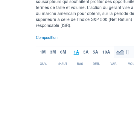
souscripteurs qui souhaitent profiter des opportuni
termes de taille et volume. L'action du gérant vise à
du marché américain pour obtenir, sur la période
supérieure à celle de l'indice S&P 500 (Net Return) 
responsable (ISR).
Composition
1M
3M
6M
1A
3A
5A
10A
OUV.
+HAUT
+BAS
DER.
VAR.
VOL