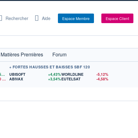
Rechercher
Aide
Espace Membre
Espace Client
Matières Premières
Forum
+ FORTES HAUSSES ET BAISSES SBF 120
1,1559
$US
UBISOFT
+4,43%
WORLDLINE
-5,12%
0
$US
ABIVAX
+3,54%
EUTELSAT
-4,58%