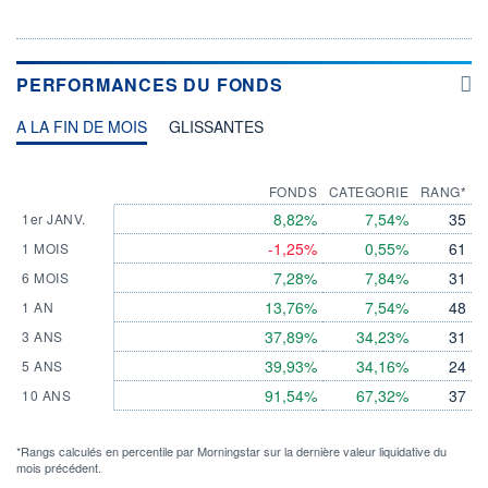
PERFORMANCES DU FONDS
A LA FIN DE MOIS
GLISSANTES
FONDS
CATEGORIE
RANG*
8,82%
7,54%
35
1er JANV.
-1,25%
0,55%
61
1 MOIS
7,28%
7,84%
31
6 MOIS
13,76%
7,54%
48
1 AN
37,89%
34,23%
31
3 ANS
39,93%
34,16%
24
5 ANS
91,54%
67,32%
37
10 ANS
*Rangs calculés en percentile par Morningstar sur la dernière valeur liquidative du
mois précédent.