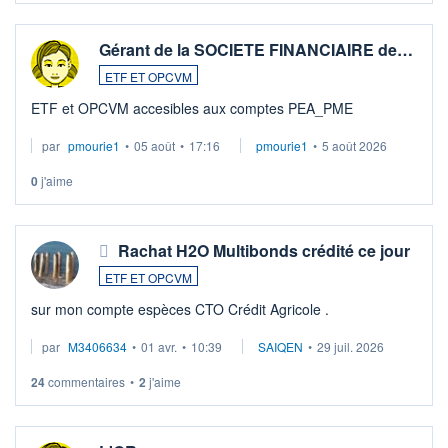
Gérant de la SOCIETE FINANCIAIRE de…
ETF ET OPCVM
ETF et OPCVM accesibles aux comptes PEA_PME
par
pmourie1
•
05 août
•
17:16
pmourie1
•
5 août 2026
0
j'aime
Rachat H2O Multibonds crédité ce jour
ETF ET OPCVM
sur mon compte espèces CTO Crédit Agricole .
par
M3406634
•
01 avr.
•
10:39
SAIQEN
•
29 juil. 2026
24
commentaires
•
2
j'aime