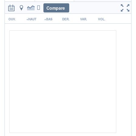
Non éligible Boursobank
Compare
ACTIF NET (EUR)
146M / 31.07.26
r
OUV.
+HAUT
+BAS
DER.
VAR.
VOL.
NOTATION MORNINGSTAR ⁽¹⁾
RISQUE DU FONDS (SRI)
3
/7
+ PORTEFEUILLE
+ LISTE