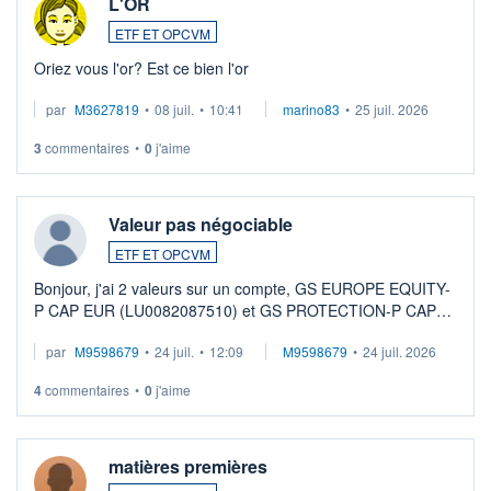
L'OR
ETF ET OPCVM
Oriez vous l'or? Est ce bien l'or
par
M3627819
•
08 juil.
•
10:41
marino83
•
25 juil. 2026
3
commentaires
•
0
j'aime
Valeur pas négociable
ETF ET OPCVM
Bonjour, j'ai 2 valeurs sur un compte, GS EUROPE EQUITY-
P CAP EUR (LU0082087510) et GS PROTECTION-P CAP
EUR (LU0546913194), que je souhaite vendre. Lorsque je
par
M9598679
•
24 juil.
•
12:09
M9598679
•
24 juil. 2026
veux procéder à la vente, on me signale ...
4
commentaires
•
0
j'aime
matières premières