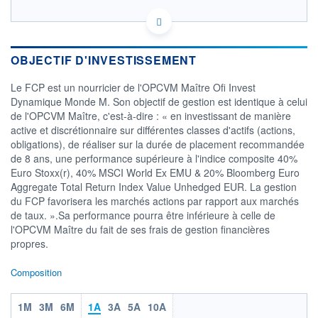
FR0007020045 - OFI Invest Asset Management
OPCVM DERNIER COURS CONNU AU 05/08/2026
Consulter le prospectus / DIC
OBJECTIF D'INVESTISSEMENT
Le FCP est un nourricier de l'OPCVM Maître Ofi Invest
260
Dynamique Monde M. Son objectif de gestion est identique à celui
240
de l'OPCVM Maître, c'est-à-dire : « en investissant de manière
active et discrétionnaire sur différentes classes d'actifs (actions,
220
obligations), de réaliser sur la durée de placement recommandée
200
de 8 ans, une performance supérieure à l'indice composite 40%
05/12
07/04
Euro Stoxx(r), 40% MSCI World Ex EMU & 20% Bloomberg Euro
Aggregate Total Return Index Value Unhedged EUR. La gestion
CATÉGORIE MORNINGSTAR
du FCP favorisera les marchés actions par rapport aux marchés
Allocation EUR Agressive -
de taux. ».Sa performance pourra être inférieure à celle de
International
l'OPCVM Maître du fait de ses frais de gestion financières
FONDS PARTENAIRES
propres.
TARIFS PRIVILÉGIÉS
0%
Composition
ÉLIGIBILITÉ
PEA
PEA-PME
BOURSOVIE LUX
BOURSOVIE
CTO BUSINESS
1M
3M
6M
1A
3A
5A
10A