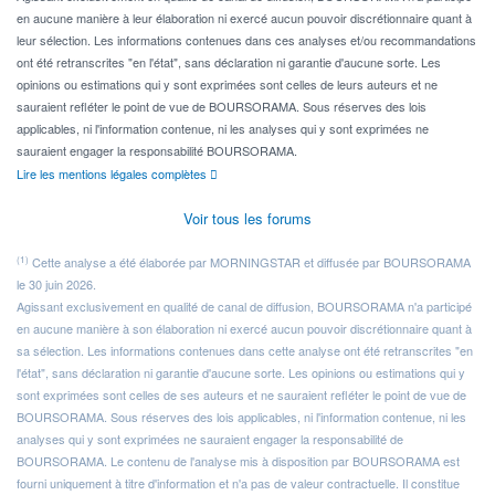
en aucune manière à leur élaboration ni exercé aucun pouvoir discrétionnaire quant à
leur sélection. Les informations contenues dans ces analyses et/ou recommandations
ont été retranscrites "en l'état", sans déclaration ni garantie d'aucune sorte. Les
opinions ou estimations qui y sont exprimées sont celles de leurs auteurs et ne
sauraient refléter le point de vue de BOURSORAMA. Sous réserves des lois
applicables, ni l'information contenue, ni les analyses qui y sont exprimées ne
sauraient engager la responsabilité BOURSORAMA.
Lire les mentions légales complètes
Voir tous les forums
(1)
Cette analyse a été élaborée par MORNINGSTAR et diffusée par BOURSORAMA
le 30 juin 2026.
Agissant exclusivement en qualité de canal de diffusion, BOURSORAMA n'a participé
en aucune manière à son élaboration ni exercé aucun pouvoir discrétionnaire quant à
sa sélection. Les informations contenues dans cette analyse ont été retranscrites "en
l'état", sans déclaration ni garantie d'aucune sorte. Les opinions ou estimations qui y
sont exprimées sont celles de ses auteurs et ne sauraient refléter le point de vue de
BOURSORAMA. Sous réserves des lois applicables, ni l'information contenue, ni les
analyses qui y sont exprimées ne sauraient engager la responsabilité de
BOURSORAMA. Le contenu de l'analyse mis à disposition par BOURSORAMA est
fourni uniquement à titre d'information et n'a pas de valeur contractuelle. Il constitue