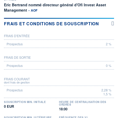
Eric Bertrand nommé directeur général d'Ofi Invest Asset
information fournie par
Management
•
AOF
FRAIS ET CONDITIONS DE SOUSCRIPTION
FRAIS D'ENTRÉE
PROSPECTUS
2 %
FRAIS DE SORTIE
0 %
FRAIS COURANT
dont frais de gestion
2,28 %
1,5 %
SOUSCRIPTION MIN. INITIALE
HEURE DE CENTRALISATION DES
ORDRES
0 EUR
18:00
SOUSCRIPTION MIN. ULTÉRIEURE
FRÉQUENCE DES VL