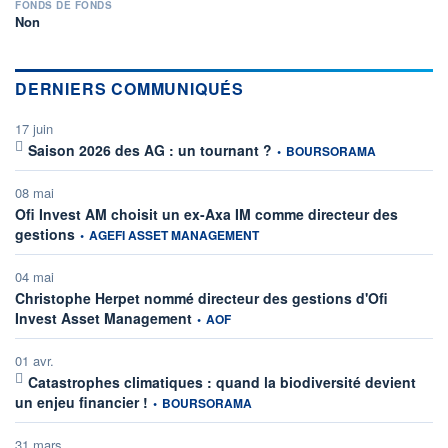
FONDS DE FONDS
Non
DERNIERS COMMUNIQUÉS
17 juin
information fournie par
Saison 2026 des AG : un tournant ?
•
BOURSORAMA
08 mai
Ofi Invest AM choisit un ex-Axa IM comme directeur des
information fournie par
gestions
•
AGEFI ASSET MANAGEMENT
04 mai
Christophe Herpet nommé directeur des gestions d'Ofi
information fournie par
Invest Asset Management
•
AOF
01 avr.
Catastrophes climatiques : quand la biodiversité devient
information fournie par
un enjeu financier !
•
BOURSORAMA
31 mars