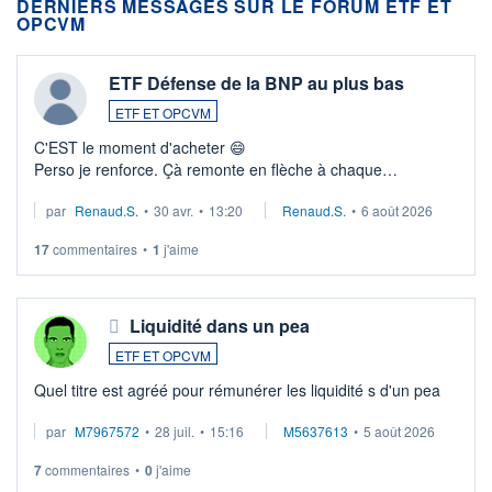
DERNIERS MESSAGES SUR LE FORUM ETF ET
OPCVM
ETF Défense de la BNP au plus bas
ETF ET OPCVM
C'EST le moment d'acheter 😄​
Perso je renforce. Çà remonte en flèche à chaque
suspission d'accord dans.la guerre du moyen-orient.
par
Renaud.S.
•
30 avr.
•
13:20
Renaud.S.
•
6 août 2026
Investissement long terme tip top pour sa retraite.
LU3 ...
17
commentaires
•
1
j'aime
Liquidité dans un pea
ETF ET OPCVM
Quel titre est agréé pour rémunérer les liquidité s d'un pea
par
M7967572
•
28 juil.
•
15:16
M5637613
•
5 août 2026
7
commentaires
•
0
j'aime