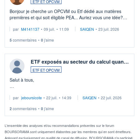
ETF ET OPCVM
Bonjour je cherche un OPCVM ou Etf dédié aux matières
premières et qui soit éligible PEA... Auriez vous une idée?
Merci de vos conseils
par
M4141137
•
09 juil.
•
11:09
SAIQEN
•
23 juil. 2026
5
commentaires
•
0
j'aime
ETF exposés au secteur du calcul quan…
ETF ET OPCVM
Salut à tous,
Je cherche à investir sur le secteur du calcul quantique, mais
par
jeboursicote
•
22 juil.
•
14:39
SAIQEN
•
22 juil. 2026
via un ETF plutôt que des actions individuelles.
2
commentaires
•
0
j'aime
Idéalement, je voudrais qu'il soit éligible au PEA.
Pour l' ...
L'ensemble des analyses et/ou recommandations présentes sur le forum
BOURSORAMA sont uniquement élaborées par les membres qui en sont émetteurs.
Agissant exclusivement en qualité de canal de diffusion, BOURSORAMA n'a participé