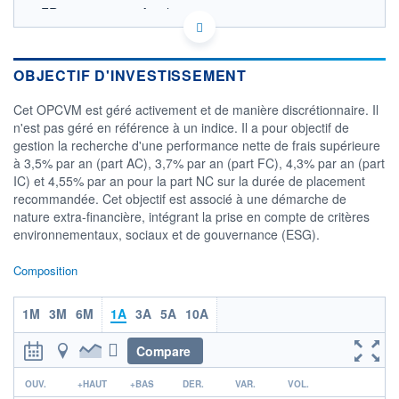
FR0010905661 - Amplegest
OPCVM DERNIER COURS CONNU AU 05/08/2026
Consulter le prospectus / DIC
OBJECTIF D'INVESTISSEMENT
125
Cet OPCVM est géré activement et de manière discrétionnaire. Il
n'est pas géré en référence à un indice. Il a pour objectif de
120
gestion la recherche d'une performance nette de frais supérieure
à 3,5% par an (part AC), 3,7% par an (part FC), 4,3% par an (part
115
IC) et 4,55% par an pour la part NC sur la durée de placement
04/12
02/04
04/08
recommandée. Cet objectif est associé à une démarche de
nature extra-financière, intégrant la prise en compte de critères
CATÉGORIE MORNINGSTAR
environnementaux, sociaux et de gouvernance (ESG).
Allocation EUR Prudente -
International
Composition
FONDS PARTENAIRES
TARIFS PRIVILÉGIÉS
0%
1M
3M
6M
1A
3A
5A
10A
ÉLIGIBILITÉ
PEA
PEA-PME
BOURSOVIE LUX
BOURSOVIE
Compare
CTO BUSINESS
r
Non éligible Boursobank
OUV.
+HAUT
+BAS
DER.
VAR.
VOL.