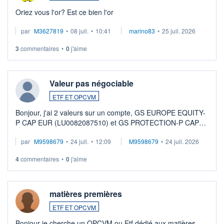
Oriez vous l'or? Est ce bien l'or
par
M3627819
•
08 juil.
•
10:41
marino83
•
25 juil. 2026
3
commentaires
•
0
j'aime
Valeur pas négociable
ETF ET OPCVM
Bonjour, j'ai 2 valeurs sur un compte, GS EUROPE EQUITY-
P CAP EUR (LU0082087510) et GS PROTECTION-P CAP
EUR (LU0546913194), que je souhaite vendre. Lorsque je
par
M9598679
•
24 juil.
•
12:09
M9598679
•
24 juil. 2026
veux procéder à la vente, on me signale ...
4
commentaires
•
0
j'aime
matières premières
ETF ET OPCVM
Bonjour je cherche un OPCVM ou Etf dédié aux matières