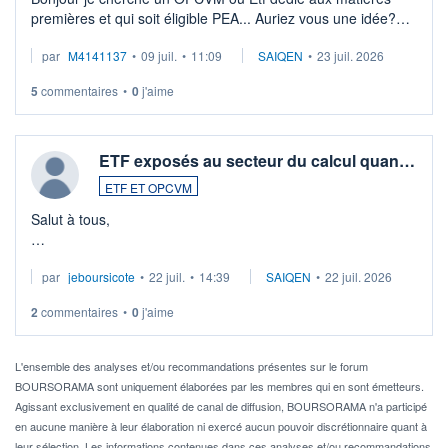
premières et qui soit éligible PEA... Auriez vous une idée?
Merci de vos conseils
par
M4141137
•
09 juil.
•
11:09
SAIQEN
•
23 juil. 2026
5
commentaires
•
0
j'aime
ETF exposés au secteur du calcul quan…
ETF ET OPCVM
Salut à tous,
Je cherche à investir sur le secteur du calcul quantique, mais
par
jeboursicote
•
22 juil.
•
14:39
SAIQEN
•
22 juil. 2026
via un ETF plutôt que des actions individuelles.
2
commentaires
•
0
j'aime
Idéalement, je voudrais qu'il soit éligible au PEA.
Pour l' ...
L'ensemble des analyses et/ou recommandations présentes sur le forum
BOURSORAMA sont uniquement élaborées par les membres qui en sont émetteurs.
Agissant exclusivement en qualité de canal de diffusion, BOURSORAMA n'a participé
en aucune manière à leur élaboration ni exercé aucun pouvoir discrétionnaire quant à
leur sélection. Les informations contenues dans ces analyses et/ou recommandations