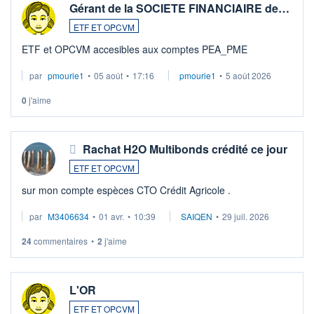
Gérant de la SOCIETE FINANCIAIRE de…
ETF ET OPCVM
ETF et OPCVM accesibles aux comptes PEA_PME
par
pmourie1
•
05 août
•
17:16
pmourie1
•
5 août 2026
0
j'aime
Rachat H2O Multibonds crédité ce jour
ETF ET OPCVM
sur mon compte espèces CTO Crédit Agricole .
par
M3406634
•
01 avr.
•
10:39
SAIQEN
•
29 juil. 2026
24
commentaires
•
2
j'aime
L'OR
ETF ET OPCVM