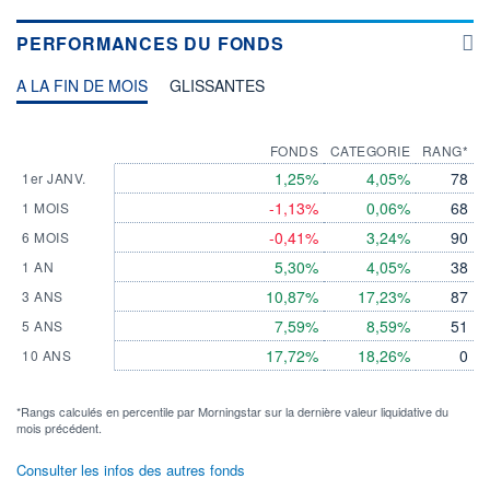
PERFORMANCES DU FONDS
A LA FIN DE MOIS
GLISSANTES
FONDS
CATEGORIE
RANG*
1,25%
4,05%
78
1er JANV.
-1,13%
0,06%
68
1 MOIS
-0,41%
3,24%
90
6 MOIS
5,30%
4,05%
38
1 AN
10,87%
17,23%
87
3 ANS
7,59%
8,59%
51
5 ANS
17,72%
18,26%
0
10 ANS
*Rangs calculés en percentile par Morningstar sur la dernière valeur liquidative du
mois précédent.
Consulter les infos des autres fonds