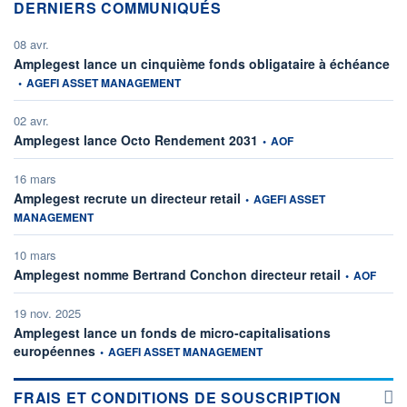
DERNIERS COMMUNIQUÉS
08 avr.
inf
Amplegest lance un cinquième fonds obligataire à échéance
•
AGEFI ASSET MANAGEMENT
02 avr.
information fournie par
Amplegest lance Octo Rendement 2031
•
AOF
16 mars
information fournie par
Amplegest recrute un directeur retail
•
AGEFI ASSET
MANAGEMENT
10 mars
information f
Amplegest nomme Bertrand Conchon directeur retail
•
AOF
19 nov. 2025
Amplegest lance un fonds de micro-capitalisations
information fournie par
européennes
•
AGEFI ASSET MANAGEMENT
FRAIS ET CONDITIONS DE SOUSCRIPTION