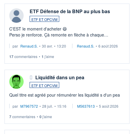
ETF Défense de la BNP au plus bas
ETF ET OPCVM
C'EST le moment d'acheter 😄​
Perso je renforce. Çà remonte en flèche à chaque
suspission d'accord dans.la guerre du moyen-orient.
par
Renaud.S.
•
30 avr.
•
13:20
Renaud.S.
•
6 août 2026
Investissement long terme tip top pour sa retraite.
LU3 ...
17
commentaires
•
1
j'aime
Liquidité dans un pea
ETF ET OPCVM
Quel titre est agréé pour rémunérer les liquidité s d'un pea
par
M7967572
•
28 juil.
•
15:16
M5637613
•
5 août 2026
7
commentaires
•
0
j'aime