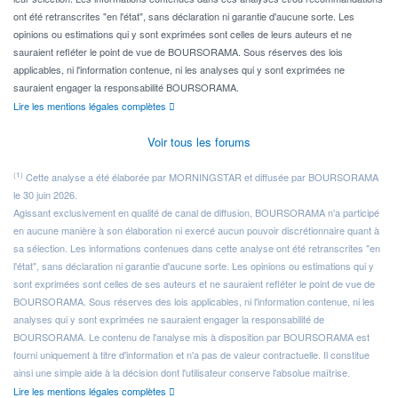
ont été retranscrites "en l'état", sans déclaration ni garantie d'aucune sorte. Les
opinions ou estimations qui y sont exprimées sont celles de leurs auteurs et ne
sauraient refléter le point de vue de BOURSORAMA. Sous réserves des lois
applicables, ni l'information contenue, ni les analyses qui y sont exprimées ne
sauraient engager la responsabilité BOURSORAMA.
Lire les mentions légales complètes
Voir tous les forums
(1)
Cette analyse a été élaborée par MORNINGSTAR et diffusée par BOURSORAMA
le 30 juin 2026.
Agissant exclusivement en qualité de canal de diffusion, BOURSORAMA n'a participé
en aucune manière à son élaboration ni exercé aucun pouvoir discrétionnaire quant à
sa sélection. Les informations contenues dans cette analyse ont été retranscrites "en
l'état", sans déclaration ni garantie d'aucune sorte. Les opinions ou estimations qui y
sont exprimées sont celles de ses auteurs et ne sauraient refléter le point de vue de
BOURSORAMA. Sous réserves des lois applicables, ni l'information contenue, ni les
analyses qui y sont exprimées ne sauraient engager la responsabilité de
BOURSORAMA. Le contenu de l'analyse mis à disposition par BOURSORAMA est
fourni uniquement à titre d'information et n'a pas de valeur contractuelle. Il constitue
ainsi une simple aide à la décision dont l'utilisateur conserve l'absolue maîtrise.
Lire les mentions légales complètes