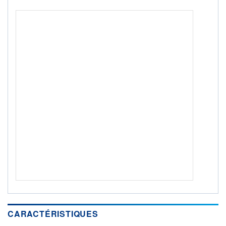
ACTIF NET (EUR)
72M / 31.07.26
NOTATION MORNINGSTAR ⁽¹⁾
RISQUE DU FONDS (SRI)
2
/7
+ PORTEFEUILLE
+ LISTE
CARACTÉRISTIQUES