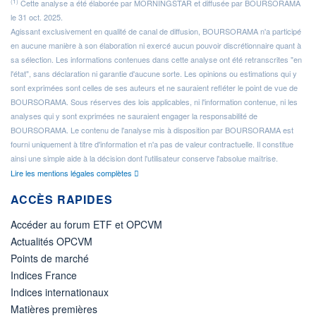
(1)
Cette analyse a été élaborée par MORNINGSTAR et diffusée par BOURSORAMA
le 31 oct. 2025.
Agissant exclusivement en qualité de canal de diffusion, BOURSORAMA n'a participé
en aucune manière à son élaboration ni exercé aucun pouvoir discrétionnaire quant à
sa sélection. Les informations contenues dans cette analyse ont été retranscrites "en
l'état", sans déclaration ni garantie d'aucune sorte. Les opinions ou estimations qui y
sont exprimées sont celles de ses auteurs et ne sauraient refléter le point de vue de
BOURSORAMA. Sous réserves des lois applicables, ni l'information contenue, ni les
analyses qui y sont exprimées ne sauraient engager la responsabilité de
BOURSORAMA. Le contenu de l'analyse mis à disposition par BOURSORAMA est
fourni uniquement à titre d'information et n'a pas de valeur contractuelle. Il constitue
ainsi une simple aide à la décision dont l'utilisateur conserve l'absolue maîtrise.
Lire les mentions légales complètes
ACCÈS RAPIDES
Accéder au forum ETF et OPCVM
Actualités OPCVM
Points de marché
Indices France
Indices internationaux
Matières premières