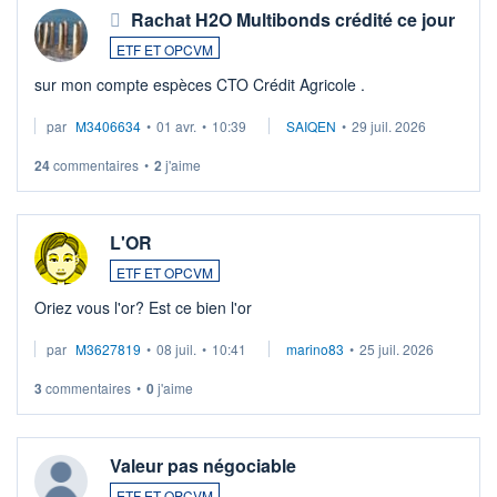
Rachat H2O Multibonds crédité ce jour
ETF ET OPCVM
sur mon compte espèces CTO Crédit Agricole .
par
M3406634
•
01 avr.
•
10:39
SAIQEN
•
29 juil. 2026
24
commentaires
•
2
j'aime
L'OR
ETF ET OPCVM
Oriez vous l'or? Est ce bien l'or
par
M3627819
•
08 juil.
•
10:41
marino83
•
25 juil. 2026
3
commentaires
•
0
j'aime
Valeur pas négociable
ETF ET OPCVM