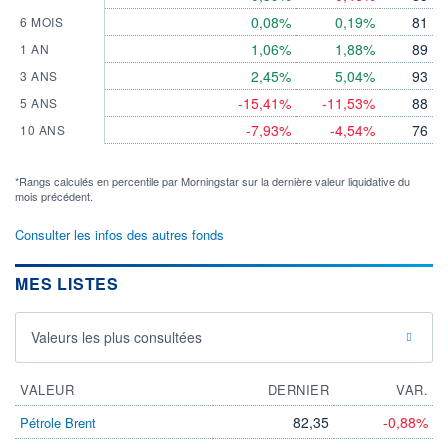
0,08%
0,19%
81
6 MOIS
1,06%
1,88%
89
1 AN
2,45%
5,04%
93
3 ANS
-15,41%
-11,53%
88
5 ANS
-7,93%
-4,54%
76
10 ANS
*Rangs calculés en percentile par Morningstar sur la dernière valeur liquidative du
mois précédent.
Consulter les infos des autres fonds
MES LISTES
Valeurs les plus consultées
VALEUR
DERNIER
VAR.
82,35
-0,88%
Pétrole Brent