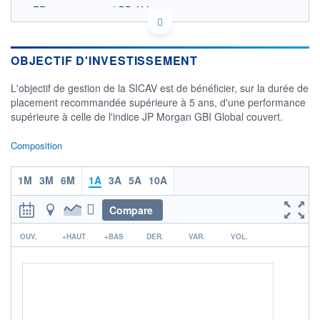
FR0010613349 - LBP AM
OPCVM DERNIER COURS CONNU AU 04/11/2025
Consulter le prospectus / DIC
OBJECTIF D'INVESTISSEMENT
120
L'objectif de gestion de la SICAV est de bénéficier, sur la durée de
119
placement recommandée supérieure à 5 ans, d'une performance
supérieure à celle de l'indice JP Morgan GBI Global couvert.
118
117
Composition
09/09
07/10
1M
3M
6M
1A
3A
5A
10A
CATÉGORIE MORNINGSTAR
Global Government Bond -
EUR Hedged
Compare
FONDS PARTENAIRES
r
OUV.
+HAUT
+BAS
DER.
VAR.
VOL.
TARIFS PRIVILÉGIÉS
0%
ÉLIGIBILITÉ
PEA
PEA-PME
BOURSOVIE LUX
BOURSOVIE
CTO BUSINESS
Non éligible Boursobank