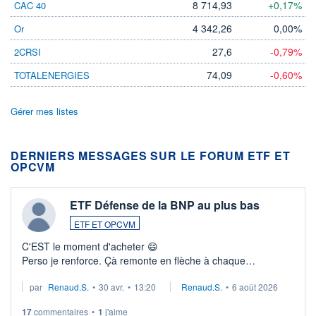
8 714,93
+0,17%
CAC 40
4 342,26
0,00%
Or
27,6
-0,79%
2CRSI
74,09
-0,60%
TOTALENERGIES
Gérer mes listes
DERNIERS MESSAGES SUR LE FORUM ETF ET
OPCVM
ETF Défense de la BNP au plus bas
ETF ET OPCVM
C'EST le moment d'acheter 😄​
Perso je renforce. Çà remonte en flèche à chaque
suspission d'accord dans.la guerre du moyen-orient.
par
Renaud.S.
•
30 avr.
•
13:20
Renaud.S.
•
6 août 2026
Investissement long terme tip top pour sa retraite.
LU3 ...
17
commentaires
•
1
j'aime