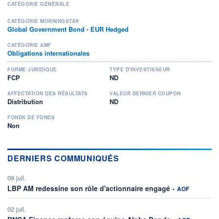
CATÉGORIE GÉNÉRALE
CATÉGORIE MORNINGSTAR
Global Government Bond - EUR Hedged
CATÉGORIE AMF
Obligations internationales
FORME JURIDIQUE
TYPE D'INVESTISSEUR
FCP
ND
AFFECTATION DES RÉSULTATS
VALEUR DERNIER COUPON
Distribution
ND
FONDS DE FONDS
Non
DERNIERS COMMUNIQUÉS
09 juil.
information fourni
LBP AM redessine son rôle d'actionnaire engagé
•
AOF
02 juil.
information fourni