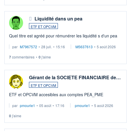
Liquidité dans un pea
ETF ET OPCVM
Quel titre est agréé pour rémunérer les liquidité s d'un pea
par
M7967572
•
28 juil.
•
15:16
M5637613
•
5 août 2026
7
commentaires
•
0
j'aime
Gérant de la SOCIETE FINANCIAIRE de…
ETF ET OPCVM
ETF et OPCVM accesibles aux comptes PEA_PME
par
pmourie1
•
05 août
•
17:16
pmourie1
•
5 août 2026
0
j'aime