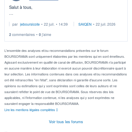
Salut à tous,
Je cherche à investir sur le secteur du calcul quantique, mais
par
jeboursicote
•
22 juil.
•
14:39
SAIQEN
•
22 juil. 2026
via un ETF plutôt que des actions individuelles.
2
commentaires
•
0
j'aime
Idéalement, je voudrais qu'il soit éligible au PEA.
Pour l' ...
L'ensemble des analyses et/ou recommandations présentes sur le forum
BOURSORAMA sont uniquement élaborées par les membres qui en sont émetteurs.
Agissant exclusivement en qualité de canal de diffusion, BOURSORAMA n'a participé
en aucune manière à leur élaboration ni exercé aucun pouvoir discrétionnaire quant à
leur sélection. Les informations contenues dans ces analyses et/ou recommandations
ont été retranscrites "en l'état", sans déclaration ni garantie d'aucune sorte. Les
opinions ou estimations qui y sont exprimées sont celles de leurs auteurs et ne
sauraient refléter le point de vue de BOURSORAMA. Sous réserves des lois
applicables, ni l'information contenue, ni les analyses qui y sont exprimées ne
sauraient engager la responsabilité BOURSORAMA.
Lire les mentions légales complètes
Voir tous les forums