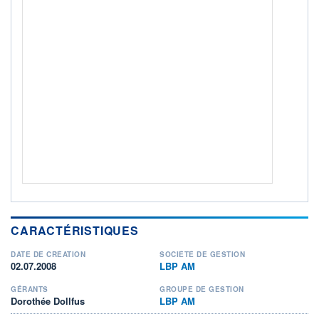
ACTIF NET (EUR)
43M / 31.10.25
NOTATION MORNINGSTAR ⁽¹⁾
RISQUE DU FONDS (SRI)
2
/7
+ PORTEFEUILLE
+ LISTE
CARACTÉRISTIQUES
DATE DE CRÉATION
SOCIÉTÉ DE GESTION
02.07.2008
LBP AM
GÉRANTS
GROUPE DE GESTION
Dorothée Dollfus
LBP AM