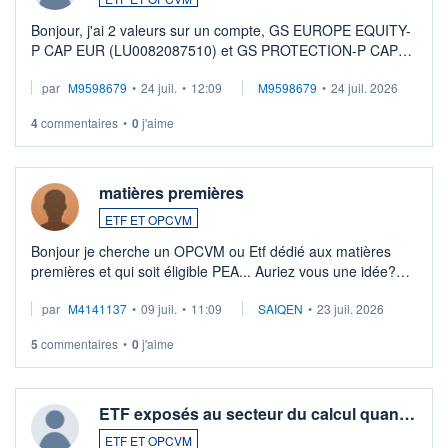
Bonjour, j'ai 2 valeurs sur un compte, GS EUROPE EQUITY-
P CAP EUR (LU0082087510) et GS PROTECTION-P CAP
EUR (LU0546913194), que je souhaite vendre. Lorsque je
par
M9598679
•
24 juil.
•
12:09
M9598679
•
24 juil. 2026
veux procéder à la vente, on me signale ...
4
commentaires
•
0
j'aime
matières premières
ETF ET OPCVM
Bonjour je cherche un OPCVM ou Etf dédié aux matières
premières et qui soit éligible PEA... Auriez vous une idée?
Merci de vos conseils
par
M4141137
•
09 juil.
•
11:09
SAIQEN
•
23 juil. 2026
5
commentaires
•
0
j'aime
ETF exposés au secteur du calcul quan…
ETF ET OPCVM