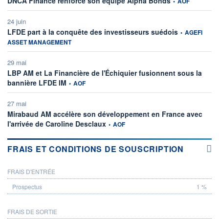
DNCA Finance renforce son équipe Alpha Bonds
•
AOF
24 juin
information fou
LFDE part à la conquête des investisseurs suédois
•
AGEFI
ASSET MANAGEMENT
29 mai
LBP AM et La Financière de l'Échiquier fusionnent sous la
information fournie par
bannière LFDE IM
•
AOF
27 mai
Mirabaud AM accélère son développement en France avec
information fournie par
l'arrivée de Caroline Desclaux
•
AOF
FRAIS ET CONDITIONS DE SOUSCRIPTION
FRAIS D'ENTRÉE
PROSPECTUS
1 %
FRAIS DE SORTIE