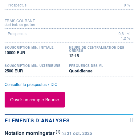
0 %
FRAIS COURANT
dont frais de gestion
0,61 %
1,2 %
SOUSCRIPTION MIN. INITIALE
HEURE DE CENTRALISATION DES
ORDRES
10000 EUR
12:15
SOUSCRIPTION MIN. ULTÉRIEURE
FRÉQUENCE DES VL
2500 EUR
Quotidienne
Consulter le prospectus / DIC
Ouvrir un compte Bourse
ÉLÉMENTS D'ANALYSES
(1)
Notation morningstar
31 oct. 2025
DU