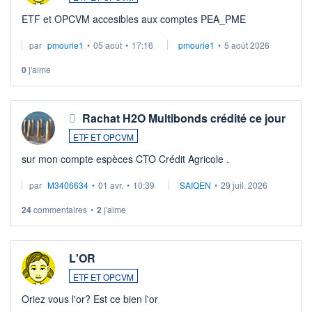
ETF et OPCVM accesibles aux comptes PEA_PME
par
pmourie1
•
05 août
•
17:16
pmourie1
•
5 août 2026
0
j'aime
Rachat H2O Multibonds crédité ce jour
ETF ET OPCVM
sur mon compte espèces CTO Crédit Agricole .
par
M3406634
•
01 avr.
•
10:39
SAIQEN
•
29 juil. 2026
24
commentaires
•
2
j'aime
L'OR
ETF ET OPCVM
Oriez vous l'or? Est ce bien l'or