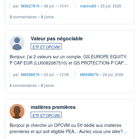
par
M3627819
•
08 juil.
•
10:41
marino83
•
25 juil. 2026
3
commentaires
•
0
j'aime
Valeur pas négociable
ETF ET OPCVM
Bonjour, j'ai 2 valeurs sur un compte, GS EUROPE EQUITY-
P CAP EUR (LU0082087510) et GS PROTECTION-P CAP
EUR (LU0546913194), que je souhaite vendre. Lorsque je
par
M9598679
•
24 juil.
•
12:09
M9598679
•
24 juil. 2026
veux procéder à la vente, on me signale ...
4
commentaires
•
0
j'aime
matières premières
ETF ET OPCVM
Bonjour je cherche un OPCVM ou Etf dédié aux matières
premières et qui soit éligible PEA... Auriez vous une idée?
Merci de vos conseils