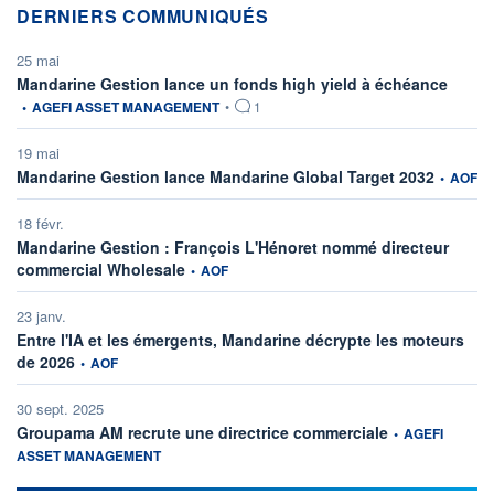
DERNIERS COMMUNIQUÉS
25 mai
informat
Mandarine Gestion lance un fonds high yield à échéance
•
AGEFI ASSET MANAGEMENT
•
1
19 mai
informatio
Mandarine Gestion lance Mandarine Global Target 2032
•
AOF
18 févr.
Mandarine Gestion : François L'Hénoret nommé directeur
information fournie par
commercial Wholesale
•
AOF
23 janv.
Entre l'IA et les émergents, Mandarine décrypte les moteurs
information fournie par
de 2026
•
AOF
30 sept. 2025
information fourni
Groupama AM recrute une directrice commerciale
•
AGEFI
ASSET MANAGEMENT