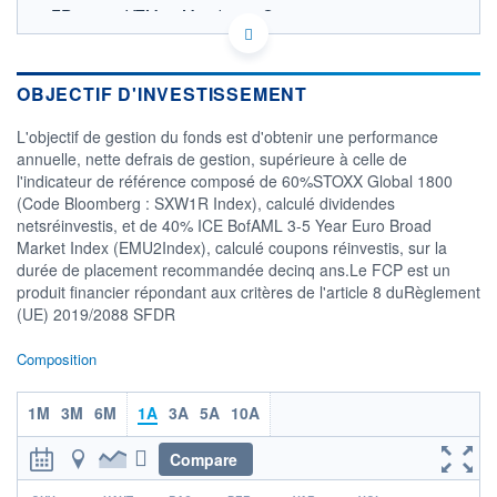
FR001400VTM0 - Mandarine Gestion
OPCVM DERNIER COURS CONNU AU 04/08/2026
Consulter le prospectus / DIC
OBJECTIF D'INVESTISSEMENT
115
L'objectif de gestion du fonds est d'obtenir une performance
110
annuelle, nette defrais de gestion, supérieure à celle de
l'indicateur de référence composé de 60%STOXX Global 1800
105
(Code Bloomberg : SXW1R Index), calculé dividendes
100
netsréinvestis, et de 40% ICE BofAML 3-5 Year Euro Broad
03/12
01/04
03/08
Market Index (EMU2Index), calculé coupons réinvestis, sur la
durée de placement recommandée decinq ans.Le FCP est un
CATÉGORIE MORNINGSTAR
produit financier répondant aux critères de l'article 8 duRèglement
Allocation EUR Modérée -
(UE) 2019/2088 SFDR
International
FONDS PARTENAIRES
Composition
TARIFS PRIVILÉGIÉS
0%
1M
3M
6M
1A
3A
5A
10A
ÉLIGIBILITÉ
PEA
PEA-PME
BOURSOVIE LUX
BOURSOVIE
CTO BUSINESS
Compare
Non éligible Boursobank
r