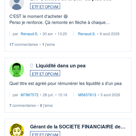
ETF ET OPCVM
C'EST le moment d'acheter 😄​
Perso je renforce. Çà remonte en flèche à chaque
suspission d'accord dans.la guerre du moyen-orient.
par
Renaud.S.
•
30 avr.
•
13:20
Renaud.S.
•
6 août 2026
Investissement long terme tip top pour sa retraite.
LU3 ...
17
commentaires
•
1
j'aime
Liquidité dans un pea
ETF ET OPCVM
Quel titre est agréé pour rémunérer les liquidité s d'un pea
par
M7967572
•
28 juil.
•
15:16
M5637613
•
5 août 2026
7
commentaires
•
0
j'aime
Gérant de la SOCIETE FINANCIAIRE de…
ETF ET OPCVM