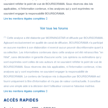
sauraient refléter le point de vue de BOURSORAMA. Sous réserves des lois
applicables, ni l'information contenue, ni les analyses qui y sont exprimées ne
sauraient engager la responsabilité BOURSORAMA.
Lire les mentions légales complètes
Voir tous les forums
(1)
Cette analyse a été élaborée par MORNINGSTAR et diffusée par BOURSORAMA .
Agissant exclusivement en qualité de canal de diffusion, BOURSORAMA n'a participé
en aucune manière à son élaboration ni exercé aucun pouvoir discrétionnaire quant à
sa sélection. Les informations contenues dans cette analyse ont été retranscrites "en
l'état", sans déclaration ni garantie d'aucune sorte. Les opinions ou estimations qui y
sont exprimées sont celles de ses auteurs et ne sauraient refléter le point de vue de
BOURSORAMA. Sous réserves des lois applicables, ni l'information contenue, ni les
analyses qui y sont exprimées ne sauraient engager la responsabilité de
BOURSORAMA. Le contenu de l'analyse mis à disposition par BOURSORAMA est
fourni uniquement à titre d'information et n'a pas de valeur contractuelle. Il constitue
ainsi une simple aide à la décision dont l'utilisateur conserve l'absolue maîtrise.
Lire les mentions légales complètes
ACCÈS RAPIDES