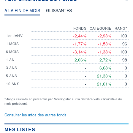
A LA FIN DE MOIS
GLISSANTES
FONDS
CATEGORIE
RANG*
-2,44%
-2,93%
100
1er JANV.
-1,77%
-1,53%
96
1 MOIS
-3,14%
-1,38%
100
6 MOIS
2,06%
2,72%
98
1 AN
-
6,68%
0
3 ANS
-
21,33%
0
5 ANS
-
21,61%
0
10 ANS
*Rangs calculés en percentile par Morningstar sur la dernière valeur liquidative du
mois précédent.
Consulter les infos des autres fonds
MES LISTES