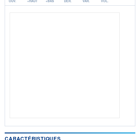
OUV.
+HAUT
+BAS
DER.
VAR.
VOL.
ACTIF NET (EUR)
17M / 31.07.26
NOTATION MORNINGSTAR ⁽¹⁾
RISQUE DU FONDS (SRI)
3
/7
+ PORTEFEUILLE
+ LISTE
CARACTÉRISTIQUES