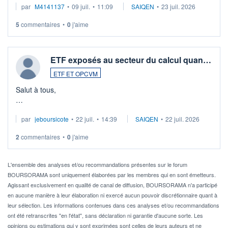
par
M4141137
•
09 juil.
•
11:09
SAIQEN
•
23 juil. 2026
5
commentaires
•
0
j'aime
ETF exposés au secteur du calcul quan…
ETF ET OPCVM
Salut à tous,
Je cherche à investir sur le secteur du calcul quantique, mais
par
jeboursicote
•
22 juil.
•
14:39
SAIQEN
•
22 juil. 2026
via un ETF plutôt que des actions individuelles.
2
commentaires
•
0
j'aime
Idéalement, je voudrais qu'il soit éligible au PEA.
Pour l' ...
L'ensemble des analyses et/ou recommandations présentes sur le forum
BOURSORAMA sont uniquement élaborées par les membres qui en sont émetteurs.
Agissant exclusivement en qualité de canal de diffusion, BOURSORAMA n'a participé
en aucune manière à leur élaboration ni exercé aucun pouvoir discrétionnaire quant à
leur sélection. Les informations contenues dans ces analyses et/ou recommandations
ont été retranscrites "en l'état", sans déclaration ni garantie d'aucune sorte. Les
opinions ou estimations qui y sont exprimées sont celles de leurs auteurs et ne