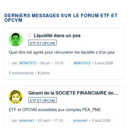
DERNIERS MESSAGES SUR LE FORUM ETF ET
OPCVM
Liquidité dans un pea
ETF ET OPCVM
Quel titre est agréé pour rémunérer les liquidité s d'un pea
par
M7967572
•
28 juil.
•
15:16
M5637613
•
5 août 2026
7
commentaires
•
0
j'aime
Gérant de la SOCIETE FINANCIAIRE de…
ETF ET OPCVM
ETF et OPCVM accesibles aux comptes PEA_PME
par
pmourie1
•
05 août
•
17:16
pmourie1
•
5 août 2026