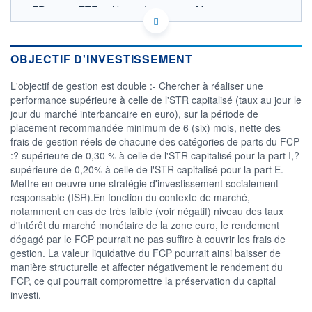
FR001400TTE1 - Natixis Investment Managers
International
OPCVM DERNIER COURS CONNU AU 05/08/2026
Consulter le prospectus / DIC
OBJECTIF D'INVESTISSEMENT
1 015
L'objectif de gestion est double :- Chercher à réaliser une
performance supérieure à celle de l'STR capitalisé (taux au jour le
1 010
jour du marché interbancaire en euro), sur la période de
placement recommandée minimum de 6 (six) mois, nette des
1 005
frais de gestion réels de chacune des catégories de parts du FCP
1 000
:? supérieure de 0,30 % à celle de l'STR capitalisé pour la part I,?
18/09
30/10
supérieure de 0,20% à celle de l'STR capitalisé pour la part E.-
Mettre en oeuvre une stratégie d'investissement socialement
CATÉGORIE MORNINGSTAR
responsable (ISR).En fonction du contexte de marché,
Monétaires EUR
notamment en cas de très faible (voir négatif) niveau des taux
d'intérêt du marché monétaire de la zone euro, le rendement
FONDS PARTENAIRES
TARIFS PRIVILÉGIÉS
0%
dégagé par le FCP pourrait ne pas suffire à couvrir les frais de
gestion. La valeur liquidative du FCP pourrait ainsi baisser de
ÉLIGIBILITÉ
manière structurelle et affecter négativement le rendement du
PEA
PEA-PME
BOURSOVIE LUX
BOURSOVIE
FCP, ce qui pourrait compromettre la préservation du capital
CTO BUSINESS
investi.
Non éligible Boursobank