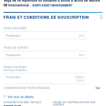
Vega IM va reprendre 50 milliards d’euros d’actifs de Natixis
information fournie par
IM International
•
AGEFI ASSET MANAGEMENT
FRAIS ET CONDITIONS DE SOUSCRIPTION
FRAIS D'ENTRÉE
PROSPECTUS
0 %
FRAIS DE SORTIE
0 %
FRAIS COURANT
dont frais de gestion
0,23 %
0,5 %
COMMISSION DE PERFORMANCE
Oui
Voir plus de détails
SOUSCRIPTION MIN. INITIALE
HEURE DE CENTRALISATION DES
ORDRES