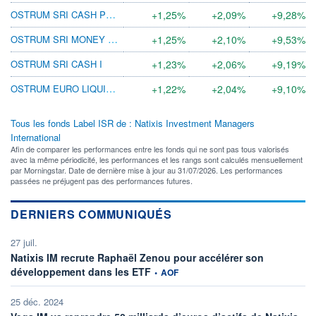
OSTRUM SRI CASH PLUS I (C) EUR
+1,25%
+2,09%
+9,28%
OSTRUM SRI MONEY HORIZON I
+1,25%
+2,10%
+9,53%
OSTRUM SRI CASH I
+1,23%
+2,06%
+9,19%
OSTRUM EURO LIQUIDITY LVNAV I (D)
+1,22%
+2,04%
+9,10%
Tous les fonds Label ISR de : Natixis Investment Managers
International
Afin de comparer les performances entre les fonds qui ne sont pas tous valorisés
avec la même périodicité, les performances et les rangs sont calculés mensuellement
par Morningstar. Date de dernière mise à jour au 31/07/2026. Les performances
passées ne préjugent pas des performances futures.
DERNIERS COMMUNIQUÉS
27 juil.
Natixis IM recrute Raphaël Zenou pour accélérer son
information fournie par
développement dans les ETF
•
AOF
25 déc. 2024