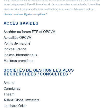
fourni uniquement à titre d'information et n'a pas de valeur contractuelle. Il constitue
ainsi une simple aide à la décision dont l'utilisateur conserve l'absolue maîtrise.
Lire les mentions légales complètes
ACCÈS RAPIDES
Accéder au forum ETF et OPCVM
Actualités OPCVM
Points de marché
Indices France
Indices internationaux
Matières premières
SOCIÉTÉS DE GESTION LES PLUS
RECHERCHÉES / CONSULTÉES *
Amundi
Carmignac
Theam
Allianz Global Investors
Lombard Odier