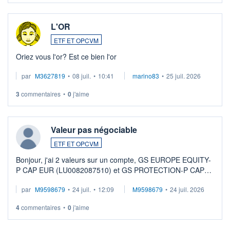
L'OR
ETF ET OPCVM
Oriez vous l'or? Est ce bien l'or
par
M3627819
•
08 juil.
•
10:41
marino83
•
25 juil. 2026
3
commentaires
•
0
j'aime
Valeur pas négociable
ETF ET OPCVM
Bonjour, j'ai 2 valeurs sur un compte, GS EUROPE EQUITY-
P CAP EUR (LU0082087510) et GS PROTECTION-P CAP
EUR (LU0546913194), que je souhaite vendre. Lorsque je
par
M9598679
•
24 juil.
•
12:09
M9598679
•
24 juil. 2026
veux procéder à la vente, on me signale ...
4
commentaires
•
0
j'aime