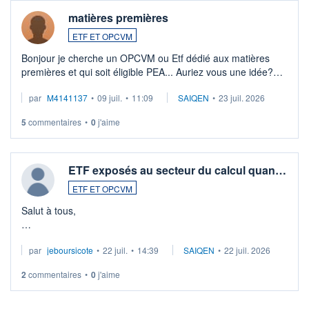
matières premières
ETF ET OPCVM
Bonjour je cherche un OPCVM ou Etf dédié aux matières
premières et qui soit éligible PEA... Auriez vous une idée?
Merci de vos conseils
par
M4141137
•
09 juil.
•
11:09
SAIQEN
•
23 juil. 2026
5
commentaires
•
0
j'aime
ETF exposés au secteur du calcul quan…
ETF ET OPCVM
Salut à tous,
Je cherche à investir sur le secteur du calcul quantique, mais
par
jeboursicote
•
22 juil.
•
14:39
SAIQEN
•
22 juil. 2026
via un ETF plutôt que des actions individuelles.
2
commentaires
•
0
j'aime
Idéalement, je voudrais qu'il soit éligible au PEA.
Pour l' ...