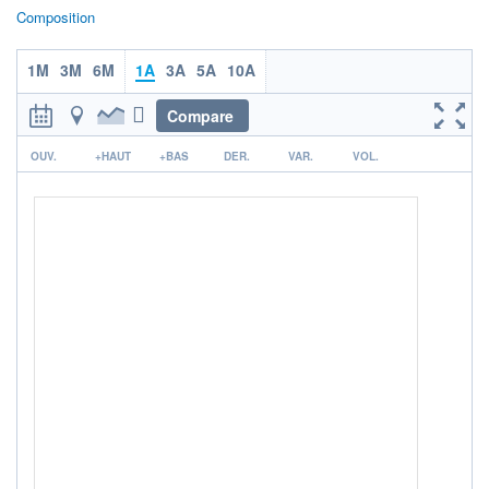
Composition
ACTIF NET (EUR)
2 981M / 31.07.26
1M
3M
6M
1A
3A
5A
10A
NOTATION MORNINGSTAR ⁽¹⁾
Compare
RISQUE DU FONDS (SRI)
r
OUV.
+HAUT
+BAS
DER.
VAR.
VOL.
1
/7
ISR
Ce fonds détient le Label ISR (Investissement Social
+ PORTEFEUILLE
+ LISTE