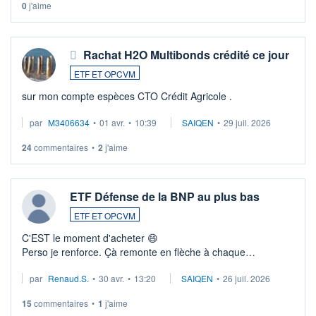
0
j'aime
Rachat H2O Multibonds crédité ce jour
ETF ET OPCVM
sur mon compte espèces CTO Crédit Agricole .
par
M3406634
•
01 avr.
•
10:39
SAIQEN
•
29 juil. 2026
24
commentaires
•
2
j'aime
ETF Défense de la BNP au plus bas
ETF ET OPCVM
C'EST le moment d'acheter 😄​
Perso je renforce. Çà remonte en flèche à chaque
suspission d'accord dans.la guerre du moyen-orient.
par
Renaud.S.
•
30 avr.
•
13:20
SAIQEN
•
26 juil. 2026
Investissement long terme tip top pour sa retraite.
LU3 ...
15
commentaires
•
1
j'aime