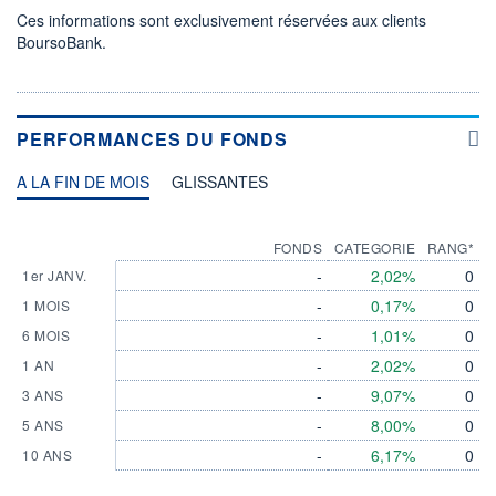
Ces informations sont exclusivement réservées aux clients
BoursoBank.
PERFORMANCES DU FONDS
A LA FIN DE MOIS
GLISSANTES
FONDS
CATEGORIE
RANG*
-
2,02%
0
1er JANV.
-
0,17%
0
1 MOIS
-
1,01%
0
6 MOIS
-
2,02%
0
1 AN
-
9,07%
0
3 ANS
-
8,00%
0
5 ANS
-
6,17%
0
10 ANS