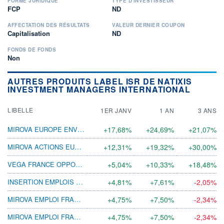
FORME JURIDIQUE
TYPE D'INVESTISSEUR
FCP
ND
AFFECTATION DES RÉSULTATS
VALEUR DERNIER COUPON
Capitalisation
ND
FONDS DE FONDS
Non
AUTRES PRODUITS LABEL ISR DE NATIXIS
INVESTMENT MANAGERS INTERNATIONAL
LIBELLE
1ER JANV
1 AN
3 ANS
MIROVA EUROPE ENVIRONNEMENT R(C) EUR
+17,68%
+24,69%
+21,07%
MIROVA ACTIONS EUROPE F(C) EUR
+12,31%
+19,32%
+30,00%
VEGA FRANCE OPPORTUNITÉS ISR RC
+5,04%
+10,33%
+18,48%
INSERTION EMPLOIS DYNAMIQUE R (C)
+4,81%
+7,61%
-2,05%
MIROVA EMPLOI FRANCE (D)
+4,75%
+7,50%
-2,34%
MIROVA EMPLOI FRANCE (C)
+4,75%
+7,50%
-2,34%