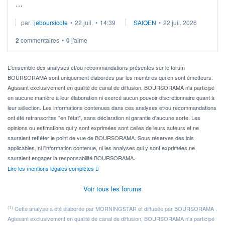
Je cherche à investir sur le secteur du calcul quantique, mais
par
jeboursicote
•
22 juil.
•
14:39
SAIQEN
•
22 juil. 2026
via un ETF plutôt que des actions individuelles.
2
commentaires
•
0
j'aime
Idéalement, je voudrais qu'il soit éligible au PEA.
Pour l' ...
L'ensemble des analyses et/ou recommandations présentes sur le forum
BOURSORAMA sont uniquement élaborées par les membres qui en sont émetteurs.
Agissant exclusivement en qualité de canal de diffusion, BOURSORAMA n'a participé
en aucune manière à leur élaboration ni exercé aucun pouvoir discrétionnaire quant à
leur sélection. Les informations contenues dans ces analyses et/ou recommandations
ont été retranscrites "en l'état", sans déclaration ni garantie d'aucune sorte. Les
opinions ou estimations qui y sont exprimées sont celles de leurs auteurs et ne
sauraient refléter le point de vue de BOURSORAMA. Sous réserves des lois
applicables, ni l'information contenue, ni les analyses qui y sont exprimées ne
sauraient engager la responsabilité BOURSORAMA.
Lire les mentions légales complètes
Voir tous les forums
(1)
Cette analyse a été élaborée par MORNINGSTAR et diffusée par BOURSORAMA .
Agissant exclusivement en qualité de canal de diffusion, BOURSORAMA n'a participé