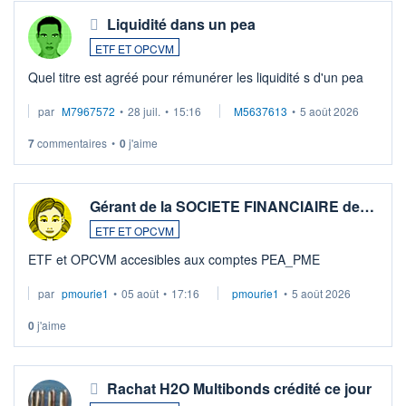
Liquidité dans un pea
ETF ET OPCVM
Quel titre est agréé pour rémunérer les liquidité s d'un pea
par
M7967572
•
28 juil.
•
15:16
M5637613
•
5 août 2026
7
commentaires
•
0
j'aime
Gérant de la SOCIETE FINANCIAIRE de…
ETF ET OPCVM
ETF et OPCVM accesibles aux comptes PEA_PME
par
pmourie1
•
05 août
•
17:16
pmourie1
•
5 août 2026
0
j'aime
Rachat H2O Multibonds crédité ce jour