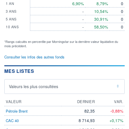
6,90%
8,79%
0
1 AN
-
10,54%
0
3 ANS
-
30,91%
0
5 ANS
-
58,50%
0
10 ANS
*Rangs calculés en percentile par Morningstar sur la dernière valeur liquidative du
mois précédent.
Consulter les infos des autres fonds
MES LISTES
Valeurs les plus consultées
VALEUR
DERNIER
VAR.
82,35
-0,88%
Pétrole Brent
8 714,93
+0,17%
CAC 40