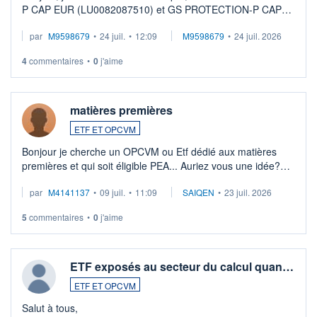
P CAP EUR (LU0082087510) et GS PROTECTION-P CAP
EUR (LU0546913194), que je souhaite vendre. Lorsque je
par
M9598679
•
24 juil.
•
12:09
M9598679
•
24 juil. 2026
veux procéder à la vente, on me signale ...
4
commentaires
•
0
j'aime
matières premières
ETF ET OPCVM
Bonjour je cherche un OPCVM ou Etf dédié aux matières
premières et qui soit éligible PEA... Auriez vous une idée?
Merci de vos conseils
par
M4141137
•
09 juil.
•
11:09
SAIQEN
•
23 juil. 2026
5
commentaires
•
0
j'aime
ETF exposés au secteur du calcul quan…
ETF ET OPCVM
Salut à tous,