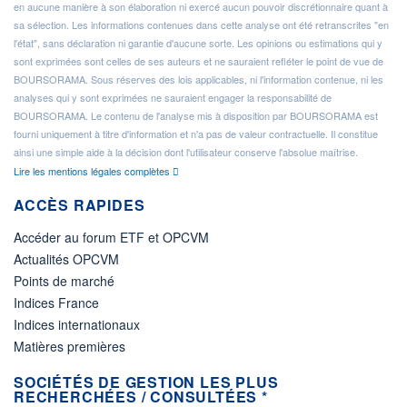
en aucune manière à son élaboration ni exercé aucun pouvoir discrétionnaire quant à
sa sélection. Les informations contenues dans cette analyse ont été retranscrites "en
l'état", sans déclaration ni garantie d'aucune sorte. Les opinions ou estimations qui y
sont exprimées sont celles de ses auteurs et ne sauraient refléter le point de vue de
BOURSORAMA. Sous réserves des lois applicables, ni l'information contenue, ni les
analyses qui y sont exprimées ne sauraient engager la responsabilité de
BOURSORAMA. Le contenu de l'analyse mis à disposition par BOURSORAMA est
fourni uniquement à titre d'information et n'a pas de valeur contractuelle. Il constitue
ainsi une simple aide à la décision dont l'utilisateur conserve l'absolue maîtrise.
Lire les mentions légales complètes
ACCÈS RAPIDES
Accéder au forum ETF et OPCVM
Actualités OPCVM
Points de marché
Indices France
Indices internationaux
Matières premières
SOCIÉTÉS DE GESTION LES PLUS
RECHERCHÉES / CONSULTÉES *