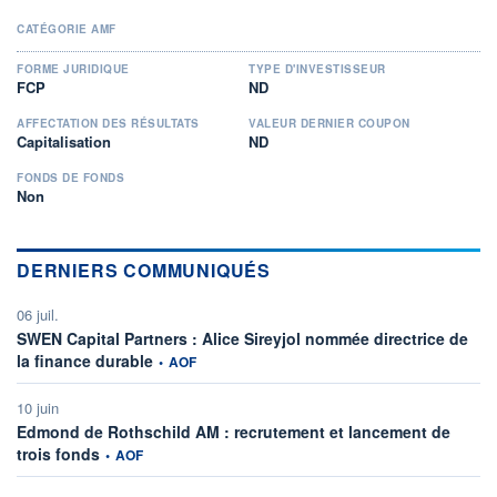
CATÉGORIE AMF
FORME JURIDIQUE
TYPE D'INVESTISSEUR
FCP
ND
AFFECTATION DES RÉSULTATS
VALEUR DERNIER COUPON
Capitalisation
ND
FONDS DE FONDS
Non
DERNIERS COMMUNIQUÉS
06 juil.
SWEN Capital Partners : Alice Sireyjol nommée directrice de
information fournie par
la finance durable
•
AOF
10 juin
Edmond de Rothschild AM : recrutement et lancement de
information fournie par
trois fonds
•
AOF