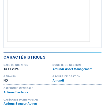
ACTIF NET (EUR)
41M / 31.07.26
NOTATION MORNINGSTAR ⁽¹⁾
RISQUE DU FONDS (SRI)
5
/7
+ PORTEFEUILLE
+ LISTE
CARACTÉRISTIQUES
DATE DE CRÉATION
SOCIÉTÉ DE GESTION
14.11.2024
Amundi Asset Management
GÉRANTS
GROUPE DE GESTION
ND
Amundi
CATÉGORIE GÉNÉRALE
Actions Secteurs
CATÉGORIE MORNINGSTAR
Actions Secteur Autres