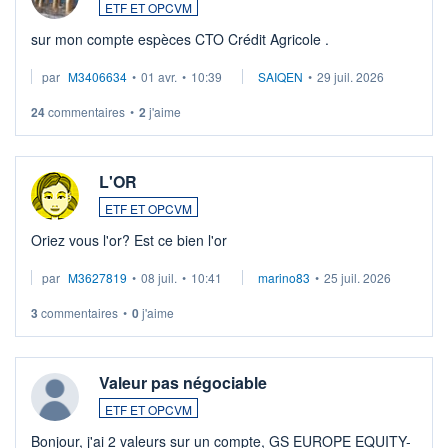
ETF ET OPCVM
sur mon compte espèces CTO Crédit Agricole .
par
M3406634
•
01 avr.
•
10:39
SAIQEN
•
29 juil. 2026
24
commentaires
•
2
j'aime
L'OR
ETF ET OPCVM
Oriez vous l'or? Est ce bien l'or
par
M3627819
•
08 juil.
•
10:41
marino83
•
25 juil. 2026
3
commentaires
•
0
j'aime
Valeur pas négociable
ETF ET OPCVM
Bonjour, j'ai 2 valeurs sur un compte, GS EUROPE EQUITY-