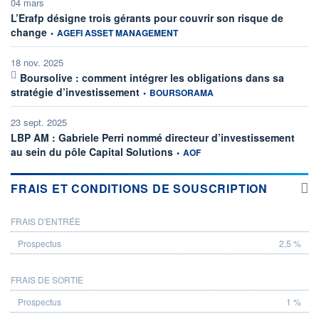
04 mars
L’Erafp désigne trois gérants pour couvrir son risque de
information fournie par
change
•
AGEFI ASSET MANAGEMENT
18 nov. 2025
Boursolive : comment intégrer les obligations dans sa
information fournie par
stratégie d’investissement
•
BOURSORAMA
23 sept. 2025
LBP AM : Gabriele Perri nommé directeur d’investissement
information fournie par
au sein du pôle Capital Solutions
•
AOF
FRAIS ET CONDITIONS DE SOUSCRIPTION
FRAIS D'ENTRÉE
PROSPECTUS
2,5 %
FRAIS DE SORTIE
1 %