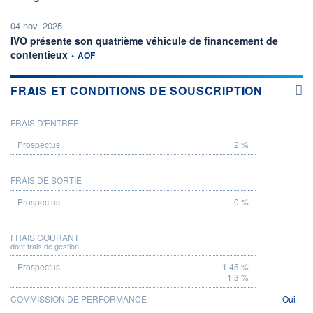
04 nov. 2025
IVO présente son quatrième véhicule de financement de
information fournie par
contentieux
•
AOF
FRAIS ET CONDITIONS DE SOUSCRIPTION
FRAIS D'ENTRÉE
PROSPECTUS
2 %
FRAIS DE SORTIE
0 %
FRAIS COURANT
dont frais de gestion
1,45 %
1,3 %
COMMISSION DE PERFORMANCE
Oui