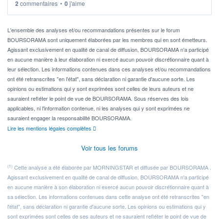
2
commentaires
•
0
j'aime
Idéalement, je voudrais qu'il soit éligible au PEA.
Pour l' ...
L'ensemble des analyses et/ou recommandations présentes sur le forum
BOURSORAMA sont uniquement élaborées par les membres qui en sont émetteurs.
Agissant exclusivement en qualité de canal de diffusion, BOURSORAMA n'a participé
en aucune manière à leur élaboration ni exercé aucun pouvoir discrétionnaire quant à
leur sélection. Les informations contenues dans ces analyses et/ou recommandations
ont été retranscrites "en l'état", sans déclaration ni garantie d'aucune sorte. Les
opinions ou estimations qui y sont exprimées sont celles de leurs auteurs et ne
sauraient refléter le point de vue de BOURSORAMA. Sous réserves des lois
applicables, ni l'information contenue, ni les analyses qui y sont exprimées ne
sauraient engager la responsabilité BOURSORAMA.
Lire les mentions légales complètes
Voir tous les forums
(1)
Cette analyse a été élaborée par MORNINGSTAR et diffusée par BOURSORAMA .
Agissant exclusivement en qualité de canal de diffusion, BOURSORAMA n'a participé
en aucune manière à son élaboration ni exercé aucun pouvoir discrétionnaire quant à
sa sélection. Les informations contenues dans cette analyse ont été retranscrites "en
l'état", sans déclaration ni garantie d'aucune sorte. Les opinions ou estimations qui y
sont exprimées sont celles de ses auteurs et ne sauraient refléter le point de vue de