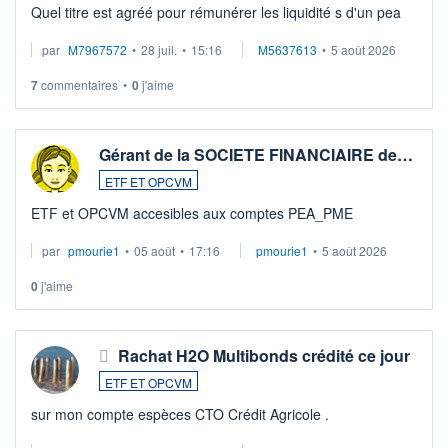
Quel titre est agréé pour rémunérer les liquidité s d'un pea
par
M7967572
•
28 juil.
•
15:16
M5637613
•
5 août 2026
7
commentaires
•
0
j'aime
Gérant de la SOCIETE FINANCIAIRE de…
ETF ET OPCVM
ETF et OPCVM accesibles aux comptes PEA_PME
par
pmourie1
•
05 août
•
17:16
pmourie1
•
5 août 2026
0
j'aime
Rachat H2O Multibonds crédité ce jour
ETF ET OPCVM
sur mon compte espèces CTO Crédit Agricole .