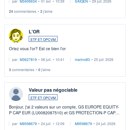
par
M3406634
•
01 avr.
•
10:39
SAIQEN
•
29 juil. 2026
24
commentaires
•
2
j'aime
L'OR
ETF ET OPCVM
Oriez vous l'or? Est ce bien l'or
par
M3627819
•
08 juil.
•
10:41
marino83
•
25 juil. 2026
3
commentaires
•
0
j'aime
Valeur pas négociable
ETF ET OPCVM
Bonjour, j'ai 2 valeurs sur un compte, GS EUROPE EQUITY-
P CAP EUR (LU0082087510) et GS PROTECTION-P CAP
EUR (LU0546913194), que je souhaite vendre. Lorsque je
par
M9598679
•
24 juil.
•
12:09
M9598679
•
24 juil. 2026
veux procéder à la vente, on me signale ...