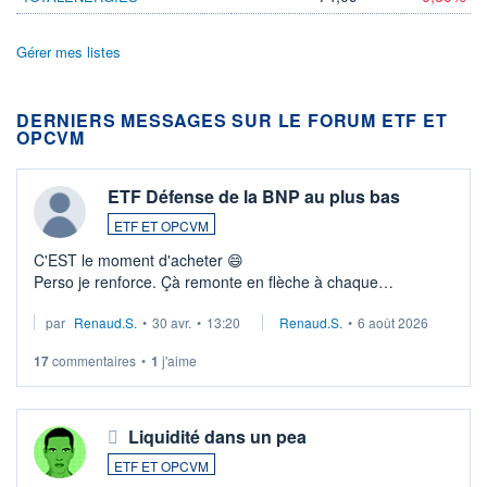
Gérer mes listes
DERNIERS MESSAGES SUR LE FORUM ETF ET
OPCVM
ETF Défense de la BNP au plus bas
ETF ET OPCVM
C'EST le moment d'acheter 😄​
Perso je renforce. Çà remonte en flèche à chaque
suspission d'accord dans.la guerre du moyen-orient.
par
Renaud.S.
•
30 avr.
•
13:20
Renaud.S.
•
6 août 2026
Investissement long terme tip top pour sa retraite.
LU3 ...
17
commentaires
•
1
j'aime
Liquidité dans un pea
ETF ET OPCVM