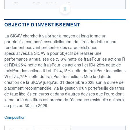
FR001400BJT8 - IVO Capital Partners
OPCVM DERNIER COURS CONNU AU 06/08/2026
Consulter le prospectus / DIC
OBJECTIF D'INVESTISSEMENT
136
La SICAV cherche à valoriser à moyen et long terme un
134
portefeuille composé essentiellement de titres de dette à haut
rendement pouvant présenter des caractéristiques
132
spéculatives.La SICAV a pour objectif de réaliser une
130
performance annualisée de :3,6% nette de fraisPour les actions R
04/12
02/04
et RD4,25% nette de fraisPour les actions I et ID4,25% nette de
fraisPour les actions IU et IDU4,15% nette de fraisPour les actions
CATÉGORIE MORNINGSTAR
W et Z4,75% nette de fraisPour les actions Mde la date de
Obligations à échéance
création de la SICAV jusqu'au 31 décembre 2028 sur la durée de
placement recommandée, via la gestion d'un portefeuille de titres
FONDS PARTENAIRES
TARIFS PRIVILÉGIÉS
0%
de taux libellés en euros et dans d'autres devises que l'euro dont
la maturité des titres est proche de l'échéance résiduelle qui sera
ÉLIGIBILITÉ
au plus au 30 juin 2029.
PEA
PEA-PME
BOURSOVIE LUX
BOURSOVIE
CTO BUSINESS
Composition
Non éligible Boursobank