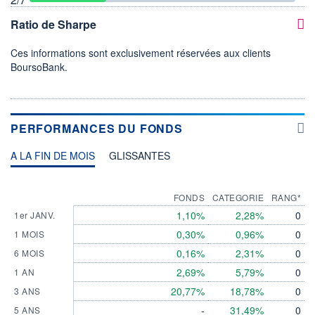
Ratio de Sharpe
Ces informations sont exclusivement réservées aux clients
BoursoBank.
PERFORMANCES DU FONDS
A LA FIN DE MOIS
GLISSANTES
FONDS
CATEGORIE
RANG*
1,10%
2,28%
0
1er JANV.
0,30%
0,96%
0
1 MOIS
0,16%
2,31%
0
6 MOIS
2,69%
5,79%
0
1 AN
20,77%
18,78%
0
3 ANS
-
31,49%
0
5 ANS