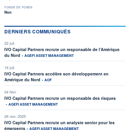
FONDS DE FONDS
Non
DERNIERS COMMUNIQUÉS
22 juil.
IVO Capital Partners recrute un responsable de l’Amérique
information fournie par
du Nord
•
AGEFI ASSET MANAGEMENT
16 juil.
IVO Capital Partners accélère son développement en
information fournie par
Amérique du Nord
•
AOF
04 févr.
informati
IVO Capital Partners recrute un responsable des risques
•
AGEFI ASSET MANAGEMENT
26 nov. 2025
IVO Capital Partners recrute un analyste senior pour les
information fournie par
émergents
•
AGEFI ASSET MANAGEMENT