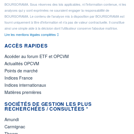
BOURSORAMA. Sous réserves des lois applicables, ni l'information contenue, ni les
analyses qui y sont exprimées ne sauraient engager la responsabilité de
BOURSORAMA. Le contenu de l'analyse mis à disposition par BOURSORAMA est
fourni uniquement à titre d'information et n'a pas de valeur contractuelle. Il constitue
ainsi une simple aide à la décision dont l'utilisateur conserve l'absolue maîtrise.
Lire les mentions légales complètes
ACCÈS RAPIDES
Accéder au forum ETF et OPCVM
Actualités OPCVM
Points de marché
Indices France
Indices internationaux
Matières premières
SOCIÉTÉS DE GESTION LES PLUS
RECHERCHÉES / CONSULTÉES *
Amundi
Carmignac
Theam