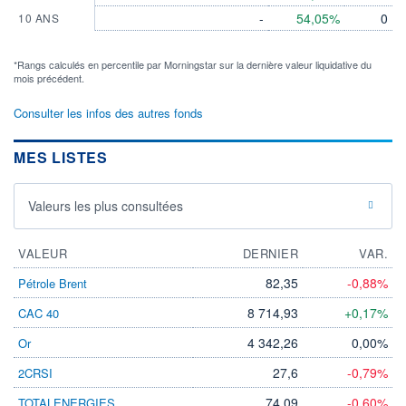
-
54,05%
0
10 ANS
*Rangs calculés en percentile par Morningstar sur la dernière valeur liquidative du
mois précédent.
Consulter les infos des autres fonds
MES LISTES
Valeurs les plus consultées
VALEUR
DERNIER
VAR.
82,35
-0,88%
Pétrole Brent
8 714,93
+0,17%
CAC 40
4 342,26
0,00%
Or
27,6
-0,79%
2CRSI
74,09
-0,60%
TOTALENERGIES