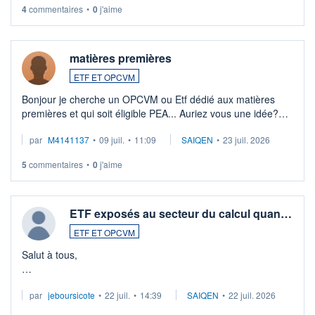
4
commentaires
•
0
j'aime
matières premières
ETF ET OPCVM
Bonjour je cherche un OPCVM ou Etf dédié aux matières
premières et qui soit éligible PEA... Auriez vous une idée?
Merci de vos conseils
par
M4141137
•
09 juil.
•
11:09
SAIQEN
•
23 juil. 2026
5
commentaires
•
0
j'aime
ETF exposés au secteur du calcul quan…
ETF ET OPCVM
Salut à tous,
Je cherche à investir sur le secteur du calcul quantique, mais
par
jeboursicote
•
22 juil.
•
14:39
SAIQEN
•
22 juil. 2026
via un ETF plutôt que des actions individuelles.