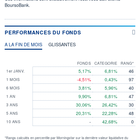
BoursoBank.
PERFORMANCES DU FONDS
A LA FIN DE MOIS
GLISSANTES
FONDS
CATEGORIE
RANG*
5,17%
6,81%
46
1er JANV.
-4,51%
0,43%
97
1 MOIS
3,81%
5,96%
40
6 MOIS
9,90%
6,81%
47
1 AN
30,06%
26,42%
30
3 ANS
20,31%
22,28%
48
5 ANS
-
42,68%
0
10 ANS
*Rangs calculés en percentile par Morningstar sur la dernière valeur liquidative du