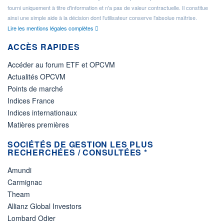
fourni uniquement à titre d'information et n'a pas de valeur contractuelle. Il constitue
ainsi une simple aide à la décision dont l'utilisateur conserve l'absolue maîtrise.
Lire les mentions légales complètes
ACCÈS RAPIDES
Accéder au forum ETF et OPCVM
Actualités OPCVM
Points de marché
Indices France
Indices internationaux
Matières premières
SOCIÉTÉS DE GESTION LES PLUS
RECHERCHÉES / CONSULTÉES *
Amundi
Carmignac
Theam
Allianz Global Investors
Lombard Odier