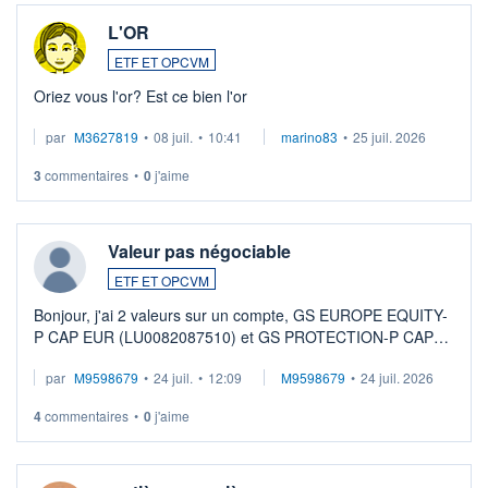
L'OR
ETF ET OPCVM
Oriez vous l'or? Est ce bien l'or
par
M3627819
•
08 juil.
•
10:41
marino83
•
25 juil. 2026
3
commentaires
•
0
j'aime
Valeur pas négociable
ETF ET OPCVM
Bonjour, j'ai 2 valeurs sur un compte, GS EUROPE EQUITY-
P CAP EUR (LU0082087510) et GS PROTECTION-P CAP
EUR (LU0546913194), que je souhaite vendre. Lorsque je
par
M9598679
•
24 juil.
•
12:09
M9598679
•
24 juil. 2026
veux procéder à la vente, on me signale ...
4
commentaires
•
0
j'aime