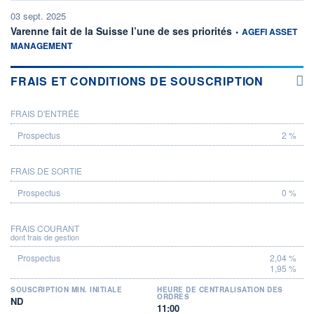
03 sept. 2025
information fournie pa
Varenne fait de la Suisse l’une de ses priorités
•
AGEFI ASSET
MANAGEMENT
FRAIS ET CONDITIONS DE SOUSCRIPTION
FRAIS D'ENTRÉE
PROSPECTUS
2 %
FRAIS DE SORTIE
0 %
FRAIS COURANT
dont frais de gestion
2,04 %
1,95 %
SOUSCRIPTION MIN. INITIALE
HEURE DE CENTRALISATION DES
ORDRES
ND
11:00