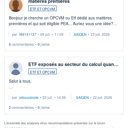
matières premières
ETF ET OPCVM
Bonjour je cherche un OPCVM ou Etf dédié aux matières
premières et qui soit éligible PEA... Auriez vous une idée?
Merci de vos conseils
par
M4141137
•
09 juil.
•
11:09
SAIQEN
•
23 juil. 2026
5
commentaires
•
0
j'aime
ETF exposés au secteur du calcul quan…
ETF ET OPCVM
Salut à tous,
Je cherche à investir sur le secteur du calcul quantique, mais
par
jeboursicote
•
22 juil.
•
14:39
SAIQEN
•
22 juil. 2026
via un ETF plutôt que des actions individuelles.
2
commentaires
•
0
j'aime
Idéalement, je voudrais qu'il soit éligible au PEA.
Pour l' ...
L'ensemble des analyses et/ou recommandations présentes sur le forum