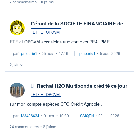
7
commentaires
•
0
j'aime
Gérant de la SOCIETE FINANCIAIRE de…
ETF ET OPCVM
ETF et OPCVM accesibles aux comptes PEA_PME
par
pmourie1
•
05 août
•
17:16
pmourie1
•
5 août 2026
0
j'aime
Rachat H2O Multibonds crédité ce jour
ETF ET OPCVM
sur mon compte espèces CTO Crédit Agricole .
par
M3406634
•
01 avr.
•
10:39
SAIQEN
•
29 juil. 2026
24
commentaires
•
2
j'aime