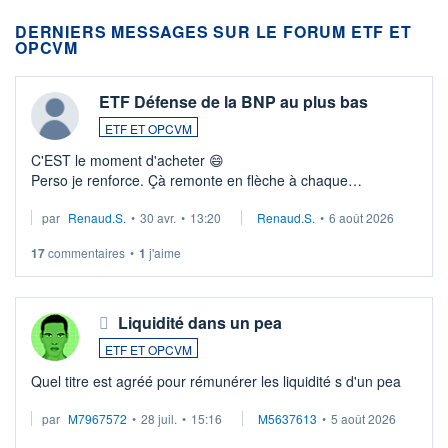
DERNIERS MESSAGES SUR LE FORUM ETF ET
OPCVM
ETF Défense de la BNP au plus bas
ETF ET OPCVM
C'EST le moment d'acheter 😄​
Perso je renforce. Çà remonte en flèche à chaque
suspission d'accord dans.la guerre du moyen-orient.
par
Renaud.S.
•
30 avr.
•
13:20
Renaud.S.
•
6 août 2026
Investissement long terme tip top pour sa retraite.
LU3 ...
17
commentaires
•
1
j'aime
Liquidité dans un pea
ETF ET OPCVM
Quel titre est agréé pour rémunérer les liquidité s d'un pea
par
M7967572
•
28 juil.
•
15:16
M5637613
•
5 août 2026