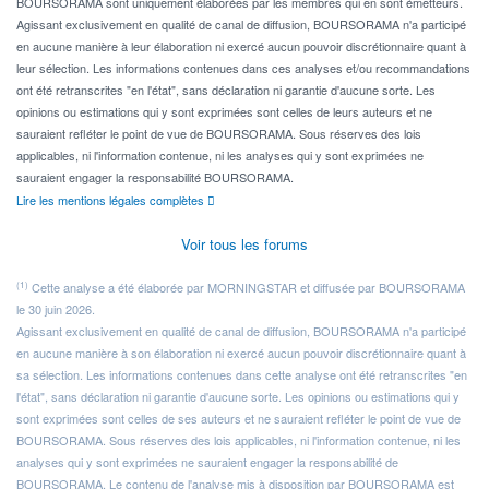
BOURSORAMA sont uniquement élaborées par les membres qui en sont émetteurs.
Agissant exclusivement en qualité de canal de diffusion, BOURSORAMA n'a participé
en aucune manière à leur élaboration ni exercé aucun pouvoir discrétionnaire quant à
leur sélection. Les informations contenues dans ces analyses et/ou recommandations
ont été retranscrites "en l'état", sans déclaration ni garantie d'aucune sorte. Les
opinions ou estimations qui y sont exprimées sont celles de leurs auteurs et ne
sauraient refléter le point de vue de BOURSORAMA. Sous réserves des lois
applicables, ni l'information contenue, ni les analyses qui y sont exprimées ne
sauraient engager la responsabilité BOURSORAMA.
Lire les mentions légales complètes
Voir tous les forums
(1)
Cette analyse a été élaborée par MORNINGSTAR et diffusée par BOURSORAMA
le 30 juin 2026.
Agissant exclusivement en qualité de canal de diffusion, BOURSORAMA n'a participé
en aucune manière à son élaboration ni exercé aucun pouvoir discrétionnaire quant à
sa sélection. Les informations contenues dans cette analyse ont été retranscrites "en
l'état", sans déclaration ni garantie d'aucune sorte. Les opinions ou estimations qui y
sont exprimées sont celles de ses auteurs et ne sauraient refléter le point de vue de
BOURSORAMA. Sous réserves des lois applicables, ni l'information contenue, ni les
analyses qui y sont exprimées ne sauraient engager la responsabilité de
BOURSORAMA. Le contenu de l'analyse mis à disposition par BOURSORAMA est