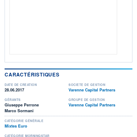
ACTIF NET (EUR)
1 457M / 31.07.26
NOTATION MORNINGSTAR ⁽¹⁾
RISQUE DU FONDS (SRI)
5
/7
+ PORTEFEUILLE
+ LISTE
CARACTÉRISTIQUES
DATE DE CRÉATION
SOCIÉTÉ DE GESTION
28.06.2017
Varenne Capital Partners
GÉRANTS
GROUPE DE GESTION
Giuseppe Perrone
Varenne Capital Partners
Marco Sormani
CATÉGORIE GÉNÉRALE
Mixtes Euro
CATÉGORIE MORNINGSTAR