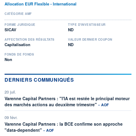
Allocation EUR Flexible - International
CATÉGORIE AMF
FORME JURIDIQUE
TYPE D'INVESTISSEUR
SICAV
ND
AFFECTATION DES RÉSULTATS
VALEUR DERNIER COUPON
Capitalisation
ND
FONDS DE FONDS
Non
DERNIERS COMMUNIQUÉS
20 juil.
Varenne Capital Partners : "l'IA est restée le principal moteur
information fournie par
des marchés actions au deuxième trimestre"
•
AOF
09 févr.
Varenne Capital Partners : la BCE confirme son approche
information fournie par
"data-dependent"
•
AOF