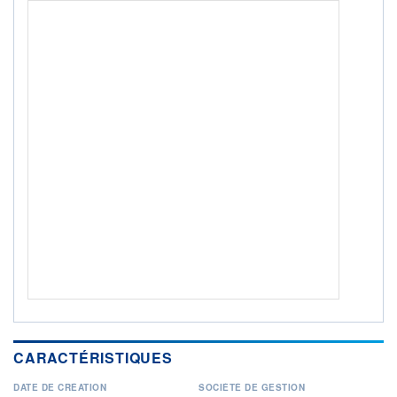
ISR
Ce fonds détient le Label ISR (Investissement Social
+ PORTEFEUILLE
+ LISTE
CARACTÉRISTIQUES
DATE DE CRÉATION
SOCIÉTÉ DE GESTION