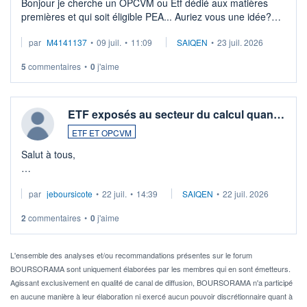
Bonjour je cherche un OPCVM ou Etf dédié aux matières
premières et qui soit éligible PEA... Auriez vous une idée?
Merci de vos conseils
par
M4141137
•
09 juil.
•
11:09
SAIQEN
•
23 juil. 2026
5
commentaires
•
0
j'aime
ETF exposés au secteur du calcul quan…
ETF ET OPCVM
Salut à tous,
Je cherche à investir sur le secteur du calcul quantique, mais
par
jeboursicote
•
22 juil.
•
14:39
SAIQEN
•
22 juil. 2026
via un ETF plutôt que des actions individuelles.
2
commentaires
•
0
j'aime
Idéalement, je voudrais qu'il soit éligible au PEA.
Pour l' ...
L'ensemble des analyses et/ou recommandations présentes sur le forum
BOURSORAMA sont uniquement élaborées par les membres qui en sont émetteurs.
Agissant exclusivement en qualité de canal de diffusion, BOURSORAMA n'a participé
en aucune manière à leur élaboration ni exercé aucun pouvoir discrétionnaire quant à