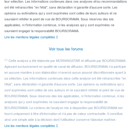
leur sélection. Les informations contenues dans ces analyses et/ou recommandations
ont été retranscrites "en l'état", sans déclaration ni garantie d'aucune sorte. Les
opinions ou estimations qui y sont exprimées sont celles de leurs auteurs et ne
sauraient refléter le point de vue de BOURSORAMA. Sous réserves des lois
applicables, ni l'information contenue, ni les analyses qui y sont exprimées ne
sauraient engager la responsabilité BOURSORAMA.
Lire les mentions légales complètes
Voir tous les forums
(1)
Cette analyse a été élaborée par MORNINGSTAR et diffusée par BOURSORAMA .
Agissant exclusivement en qualité de canal de diffusion, BOURSORAMA n'a participé
en aucune manière à son élaboration ni exercé aucun pouvoir discrétionnaire quant à
sa sélection. Les informations contenues dans cette analyse ont été retranscrites "en
l'état", sans déclaration ni garantie d'aucune sorte. Les opinions ou estimations qui y
sont exprimées sont celles de ses auteurs et ne sauraient refléter le point de vue de
BOURSORAMA. Sous réserves des lois applicables, ni l'information contenue, ni les
analyses qui y sont exprimées ne sauraient engager la responsabilité de
BOURSORAMA. Le contenu de l'analyse mis à disposition par BOURSORAMA est
fourni uniquement à titre d'information et n'a pas de valeur contractuelle. Il constitue
ainsi une simple aide à la décision dont l'utilisateur conserve l'absolue maîtrise.
Lire les mentions légales complètes