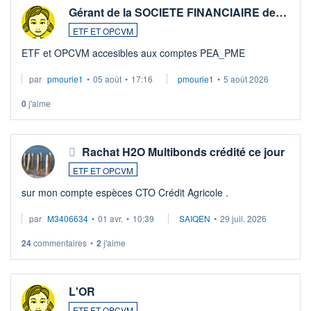
Gérant de la SOCIETE FINANCIAIRE de…
ETF ET OPCVM
ETF et OPCVM accesibles aux comptes PEA_PME
par
pmourie1
•
05 août
•
17:16
pmourie1
•
5 août 2026
0
j'aime
Rachat H2O Multibonds crédité ce jour
ETF ET OPCVM
sur mon compte espèces CTO Crédit Agricole .
par
M3406634
•
01 avr.
•
10:39
SAIQEN
•
29 juil. 2026
24
commentaires
•
2
j'aime
L'OR
ETF ET OPCVM