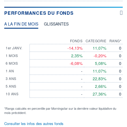
PERFORMANCES DU FONDS
A LA FIN DE MOIS
GLISSANTES
FONDS
CATEGORIE
RANG*
-14,13%
11,07%
0
1er JANV.
2,35%
-0,20%
0
1 MOIS
-6,08%
5,08%
0
6 MOIS
-
11,07%
0
1 AN
-
22,83%
0
3 ANS
-
2,66%
0
5 ANS
-
27,36%
0
10 ANS
*Rangs calculés en percentile par Morningstar sur la dernière valeur liquidative du
mois précédent.
Consulter les infos des autres fonds