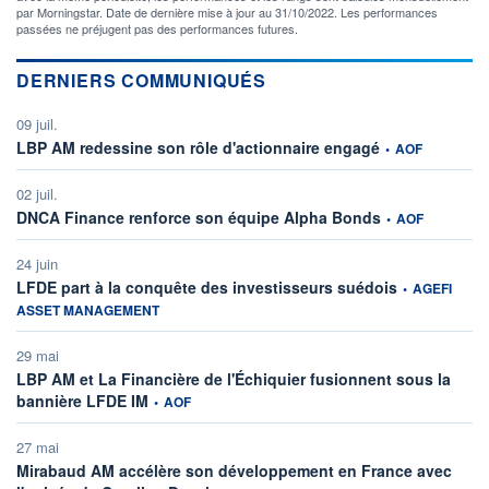
par Morningstar. Date de dernière mise à jour au 31/10/2022. Les performances
passées ne préjugent pas des performances futures.
DERNIERS COMMUNIQUÉS
09 juil.
information fourni
LBP AM redessine son rôle d'actionnaire engagé
•
AOF
02 juil.
information fourni
DNCA Finance renforce son équipe Alpha Bonds
•
AOF
24 juin
information fou
LFDE part à la conquête des investisseurs suédois
•
AGEFI
ASSET MANAGEMENT
29 mai
LBP AM et La Financière de l'Échiquier fusionnent sous la
information fournie par
bannière LFDE IM
•
AOF
27 mai
Mirabaud AM accélère son développement en France avec
information fournie par