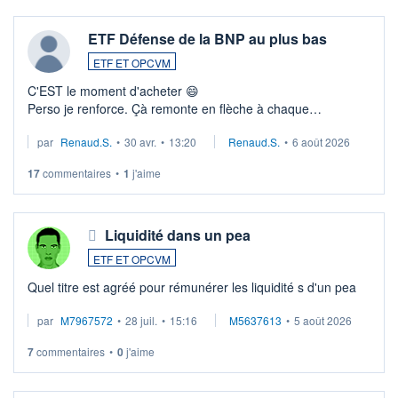
ETF Défense de la BNP au plus bas
ETF ET OPCVM
C'EST le moment d'acheter 😄​
Perso je renforce. Çà remonte en flèche à chaque
suspission d'accord dans.la guerre du moyen-orient.
par
Renaud.S.
•
30 avr.
•
13:20
Renaud.S.
•
6 août 2026
Investissement long terme tip top pour sa retraite.
LU3 ...
17
commentaires
•
1
j'aime
Liquidité dans un pea
ETF ET OPCVM
Quel titre est agréé pour rémunérer les liquidité s d'un pea
par
M7967572
•
28 juil.
•
15:16
M5637613
•
5 août 2026
7
commentaires
•
0
j'aime