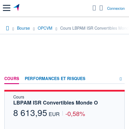
Menu
Connexion
Bourse
OPCVM
Cours LBPAM ISR Convertibles Mon
COURS
PERFORMANCES ET RISQUES
Cours
COMPOSITION
LBPAM ISR Convertibles Monde O
ACTUALITÉS
8 613,95
-0,58%
EUR
FORUM
HISTORIQUE