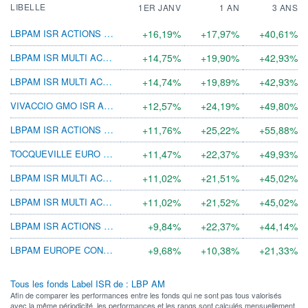
LIBELLE
1ER JANV
1 AN
3 ANS
LBPAM ISR ACTIONS EURO LARGE CAP R
+16,19%
+17,97%
+40,61%
LBPAM ISR MULTI ACTIONS MONDE A
+14,75%
+19,90%
+42,93%
LBPAM ISR MULTI ACTIONS MONDE R
+14,74%
+19,89%
+42,93%
VIVACCIO GMO ISR ACTIONS
+12,57%
+24,19%
+49,80%
LBPAM ISR ACTIONS FOCUS EURO E
+11,76%
+25,22%
+55,88%
TOCQUEVILLE EURO EQUITY SRI E
+11,47%
+22,37%
+49,93%
LBPAM ISR MULTI ACTIONS EURO R
+11,02%
+21,51%
+45,02%
LBPAM ISR MULTI ACTIONS EURO A
+11,02%
+21,52%
+45,02%
LBPAM ISR ACTIONS EX-EURO MH
+9,84%
+22,37%
+44,14%
LBPAM EUROPE CONVERTIBLES SRI E
+9,68%
+10,38%
+21,33%
Tous les fonds Label ISR de : LBP AM
Afin de comparer les performances entre les fonds qui ne sont pas tous valorisés
avec la même périodicité, les performances et les rangs sont calculés mensuellement