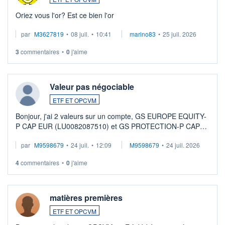
Oriez vous l'or? Est ce bien l'or
par
M3627819
•
08 juil.
•
10:41
marino83
•
25 juil. 2026
3
commentaires
•
0
j'aime
Valeur pas négociable
ETF ET OPCVM
Bonjour, j'ai 2 valeurs sur un compte, GS EUROPE EQUITY-
P CAP EUR (LU0082087510) et GS PROTECTION-P CAP
EUR (LU0546913194), que je souhaite vendre. Lorsque je
par
M9598679
•
24 juil.
•
12:09
M9598679
•
24 juil. 2026
veux procéder à la vente, on me signale ...
4
commentaires
•
0
j'aime
matières premières
ETF ET OPCVM