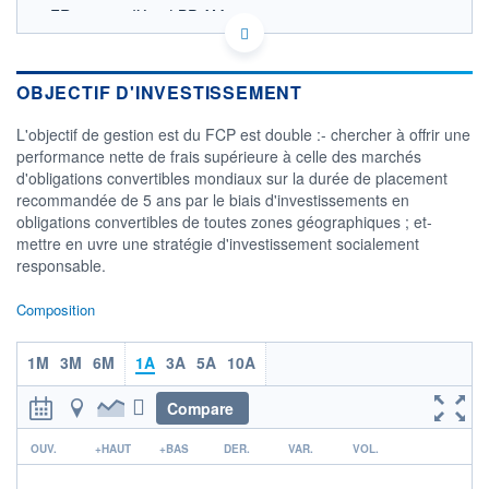
FR0014004IX1 - LBP AM
OPCVM DERNIER COURS CONNU AU 16/11/2022
Consulter le prospectus / DIC
OBJECTIF D'INVESTISSEMENT
CATÉGORIE MORNINGSTAR
Convertibles International
L'objectif de gestion est du FCP est double :- chercher à offrir une
Couvertes en EUR
performance nette de frais supérieure à celle des marchés
d'obligations convertibles mondiaux sur la durée de placement
FONDS PARTENAIRES
TARIFS PRIVILÉGIÉS
0%
recommandée de 5 ans par le biais d'investissements en
obligations convertibles de toutes zones géographiques ; et-
ÉLIGIBILITÉ
mettre en uvre une stratégie d'investissement socialement
PEA
PEA-PME
BOURSOVIE LUX
BOURSOVIE
responsable.
CTO BUSINESS
Non éligible Boursobank
Composition
ACTIF NET (EUR)
433M / 31.07.26
1M
3M
6M
1A
3A
5A
10A
NOTATION MORNINGSTAR ⁽¹⁾
Compare
r
OUV.
+HAUT
+BAS
DER.
VAR.
VOL.
RISQUE DU FONDS (SRI)
0
/7